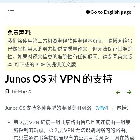
list
Go to English page
免责声明:
我们将使用第三方机器翻译软件翻译本页面。瞻博网络虽
已做出相当大的努力提供高质量译文，但无法保证其准确
性。如果对译文信息的准确性有任何疑问，请参阅英文版
本. 可下载的 PDF 仅提供英文版.
Junos OS 对 VPN 的支持
16-Mar-23
date_range
arrow_backward
arrow_forward
Junos OS 支持多种类型的虚拟专用网络 （
VPN
），包括：
第 2 层 VPN 链接一组共享路由信息且其连接由一组策
略控制的站点。第 2 层 VPN 无法识别网络内的路由。
它只需通过服务提供商现有的公共互联网
骨干网
在站点