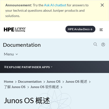
close
Announcement:
Try the
Ask AI chatbot
for answers to
your technical questions about Juniper products and
solutions.
HPE Aruba Docs
arrow_forward
Documentation
Menu
EXPLORE PATHFINDER APPS
Home
Documentation
Junos OS
Junos OS 概述
了解 Junos OS
Junos OS 软件概述
Junos OS 概述