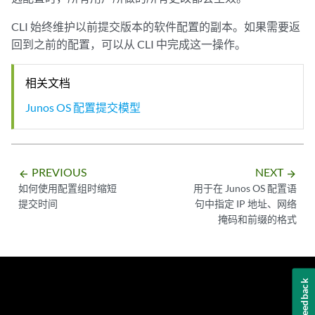
CLI 始终维护以前提交版本的软件配置的副本。如果需要返
回到之前的配置，可以从 CLI 中完成这一操作。
相关文档
Junos OS 配置提交模型
PREVIOUS
NEXT
arrow_backward
arrow_forward
如何使用配置组时缩短
用于在 Junos OS 配置语
提交时间
句中指定 IP 地址、网络
掩码和前缀的格式
Feedback