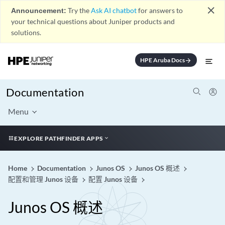
close
Announcement:
Try the
Ask AI chatbot
for answers to
your technical questions about Juniper products and
solutions.
HPE Aruba Docs
arrow_forward
Documentation
Menu
EXPLORE PATHFINDER APPS
Home
Documentation
Junos OS
Junos OS 概述
配置和管理 Junos 设备
配置 Junos 设备
Junos OS 概述