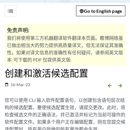
list
Go to English page
免责声明:
我们将使用第三方机器翻译软件翻译本页面。瞻博网络虽
已做出相当大的努力提供高质量译文，但无法保证其准确
性。如果对译文信息的准确性有任何疑问，请参阅英文版
本. 可下载的 PDF 仅提供英文版.
创建和激活候选配置
16-Mar-23
date_range
arrow_backward
arrow_forward
您可以使用 CLI 输入软件配置语句，以创建包含语句层次结
构的候选配置。要使候选配置生效，请提交更改。此时，将
检查候选文件的正确语法，并已激活并标记为当前可操作的
软件配置文件。如果多个用户正在编辑配置，则在您提交候
选配置时，所有用户所做的所有更改都会生效。