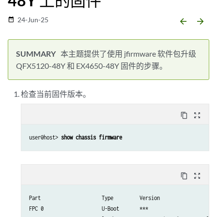
48Y 上的固件
24-Jun-25
date_range
arrow_backward
arrow_forward
本主题提供了使用 jfirmware 软件包升级
QFX5120-48Y 和 EX4650-48Y 固件的步骤。
检查当前固件版本。
content_copy
zoom_out_map
user@host> 
show chassis firmware
content_copy
zoom_out_map
Part                     Type         Version

FPC 0                    U-Boot       ***                        