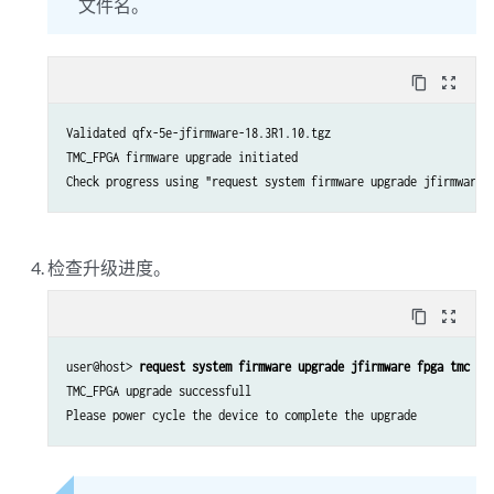
文件名。
content_copy
zoom_out_map
Validated qfx-5e-jfirmware-18.3R1.10.tgz

TMC_FPGA firmware upgrade initiated

检查升级进度。
content_copy
zoom_out_map
user@host> 
request system firmware upgrade jfirmware fpga tmc pr
TMC_FPGA upgrade successfull
