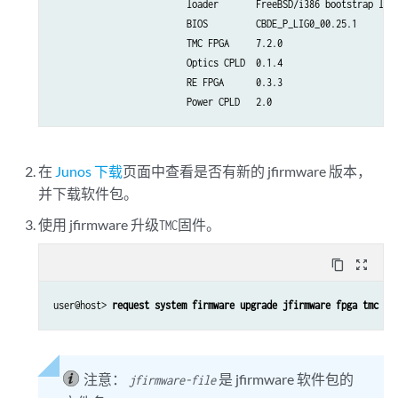
                         loader       FreeBSD/i386 bootstrap load
                         BIOS         CBDE_P_LIG0_00.25.1        
                         TMC FPGA     7.2.0                      
                         Optics CPLD  0.1.4                      
                         RE FPGA      0.3.3                      
在
Junos 下载
页面中查看是否有新的 jfirmware 版本，
并下载软件包。
使用 jfirmware 升级
固件。
TMC
content_copy
zoom_out_map
user@host> 
request system firmware upgrade jfirmware fpga tmc fi
注意：
是 jfirmware 软件包的
jfirmware-file