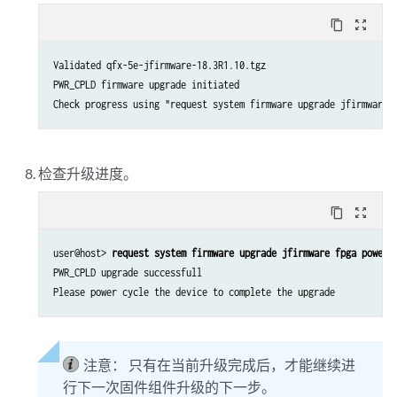
content_copy
zoom_out_map
Validated qfx-5e-jfirmware-18.3R1.10.tgz

PWR_CPLD firmware upgrade initiated

检查升级进度。
content_copy
zoom_out_map
user@host> 
request system firmware upgrade jfirmware fpga powerc
PWR_CPLD upgrade successfull

注意：
只有在当前升级完成后，才能继续进
行下一次固件组件升级的下一步。