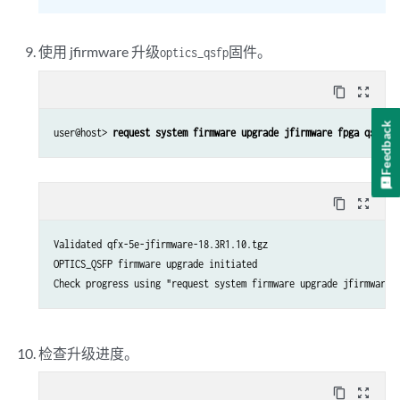
使用 jfirmware 升级
固件。
optics_qsfp
content_copy
zoom_out_map
Feedback
user@host> 
request system firmware upgrade jfirmware fpga qsfp f
content_copy
zoom_out_map
Validated qfx-5e-jfirmware-18.3R1.10.tgz

OPTICS_QSFP firmware upgrade initiated

检查升级进度。
content_copy
zoom_out_map