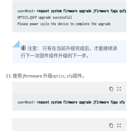
user@host> 
request system firmware upgrade jfirmware fpga qsfp p
OPTICS_QSFP upgrade successfull

注意：
只有在当前升级完成后，才能继续进
行下一次固件组件升级的下一步。
使用 jfirmware 升级
固件。
optics_sfp
content_copy
zoom_out_map
user@host> 
request system firmware upgrade jfirmware fpga sfp fi
content_copy
zoom_out_map