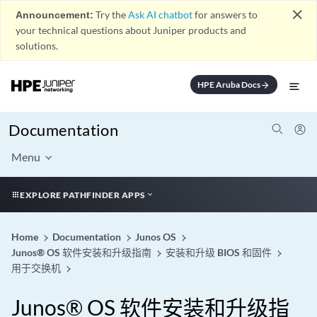
close
Announcement:
Try the
Ask AI chatbot
for answers to
your technical questions about Juniper products and
solutions.
HPE Aruba Docs
arrow_forward
Documentation
Menu
EXPLORE PATHFINDER APPS
Home
Documentation
Junos OS
Junos® OS 软件安装和升级指南
安装和升级 BIOS 和固件
用于交换机
Junos® OS 软件安装和升级指