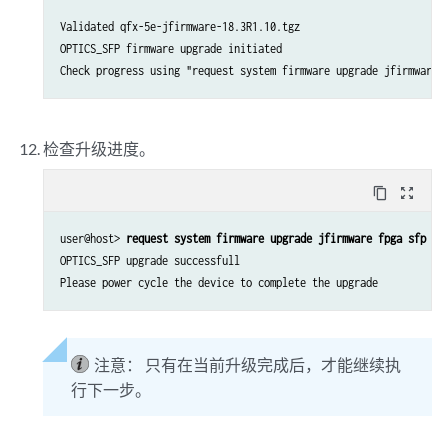
Validated qfx-5e-jfirmware-18.3R1.10.tgz

OPTICS_SFP firmware upgrade initiated

检查升级进度。
content_copy
zoom_out_map
user@host> 
request system firmware upgrade jfirmware fpga sfp pr
OPTICS_SFP upgrade successfull

注意：
只有在当前升级完成后，才能继续执
行下一步。