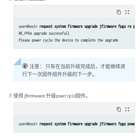
content_copy
zoom_out_map
user@host> 
request system firmware upgrade jfirmware fpga re pro
RE_FPGA upgrade successfull

注意：
只有在当前升级完成后，才能继续进
行下一次固件组件升级的下一步。
使用 jfirmware 升级
固件。
powercpld
content_copy
zoom_out_map
user@host> 
request system firmware upgrade jfirmware fpga powerc