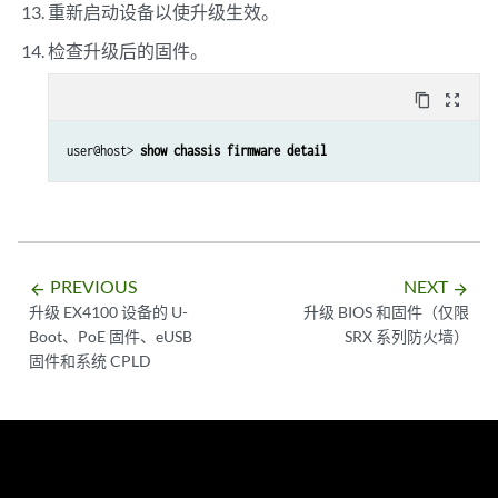
重新启动设备以使升级生效。
检查升级后的固件。
content_copy
zoom_out_map
user@host> 
show chassis firmware detail
PREVIOUS
NEXT
arrow_backward
arrow_forward
升级 EX4100 设备的 U-
升级 BIOS 和固件（仅限
Boot、PoE 固件、eUSB
SRX 系列防火墙）
固件和系统 CPLD