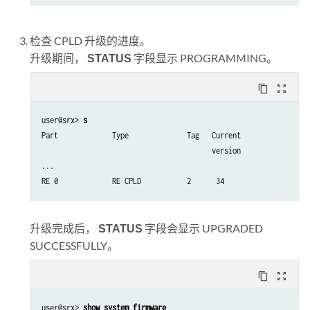
检查 CPLD 升级的进度。
升级期间，
STATUS
字段显示 PROGRAMMING。
content_copy
zoom_out_map
user@srx> 
s
Part             Type              Tag   Current               Av
                                         version               ve
...

RE 0             RE CPLD           2      34                   3
升级完成后，
STATUS
字段会显示 UPGRADED
SUCCESSFULLY。
content_copy
zoom_out_map
user@srx> 
show system firmware