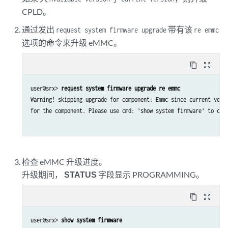
CPLD。
通过发出
带有该
request system firmware upgrade
re emmc
选项的命令来升级 eMMC。
content_copy
zoom_out_map
user@srx> 
request system firmware upgrade re emmc
Warning! skipping upgrade for component: Emmc since current versi
for the component. Please use cmd: 'show system firmware' to chec
检查 eMMC 升级进度。
升级期间，
STATUS
字段显示 PROGRAMMING。
content_copy
zoom_out_map
user@srx> 
show system firmware