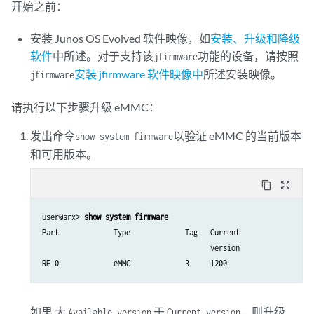
开始之前：
安装 Junos OS Evolved 软件映像，如
安装、升级和降级
软件
中所述。对于支持该
功能的设备，请按照
jfirmware
安装 jfirmware 软件映像中
所述安装映像。
jfirmware
请执行以下步骤升级 eMMC：
发出
命令
以验证 eMMC 的当前版本
show system firmware
和可用版本。
content_copy
zoom_out_map
user@srx> 
show system firmware
Part             Type             Tag   Current               Ava
                                        version               ver
RE 0             eMMC             3     1200                  12
如果 大
于
，则升级
Available version
Current version