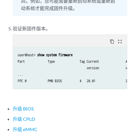
异。例如，您可能需要重新启动系统或重新启
动系统才能完成固件升级。
验证新固件版本。
content_copy
zoom_out_map
user@host> 
show system firmware
Part             Type              Tag Current               Avai
                                       version               vers
...

FPC 0            PMB BIOS          4   28.01                 28.
升级 BIOS
升级 CPLD
升级 eMMC