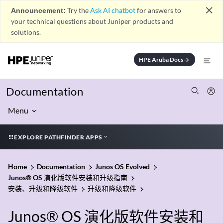
close
Announcement:
Try the
Ask AI chatbot
for answers to
your technical questions about Juniper products and
solutions.
HPE Aruba Docs
arrow_forward
Documentation
Menu
EXPLORE PATHFINDER APPS
Home
Documentation
Junos OS Evolved
Junos® OS 演化版软件安装和升级指南
安装、升级和降级软件
升级和降级软件
Junos® OS 演化版软件安装和