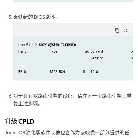
确认新的 BIOS 版本。
content_copy
zoom_out_map
user@host> 
show system firmware
Part             Type              Tag Current               Avai
                                       version               vers
...

RE 0             BIOS ROM          5   19.01                 19.
对于具有双路由引擎的设备，请在另一个路由引擎上重
复上述步骤。
升级 CPLD
Junos OS 演化版软件映像包含作为该映像一部分提供的任