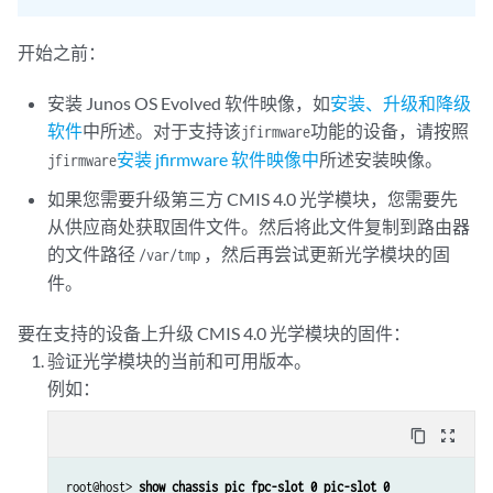
开始之前：
安装 Junos OS Evolved 软件映像，如
安装、升级和降级
软件
中所述。对于支持该
功能的设备，请按照
jfirmware
安装 jfirmware 软件映像中
所述安装映像。
jfirmware
如果您需要升级第三方 CMIS 4.0 光学模块，您需要先
从供应商处获取固件文件。然后将此文件复制到路由器
的文件路径
，然后再尝试更新光学模块的固
/var/tmp
件。
要在支持的设备上升级 CMIS 4.0 光学模块的固件：
验证光学模块的当前和可用版本。
例如：
content_copy
zoom_out_map
root@host> 
show chassis pic fpc-slot 0 pic-slot 0