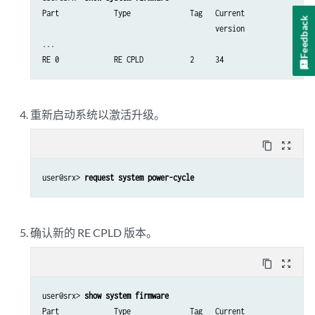
Part             Type              Tag   Current               Av
Feedback
                                         version               ve
...

RE 0             RE CPLD           2     34                    3
重新
启动系统以激活升级。
content_copy
zoom_out_map
user@srx> 
request system power-cycle
确认新的 RE CPLD 版本。
content_copy
zoom_out_map
user@srx> 
show system firmware
Part             Type              Tag   Current               Av