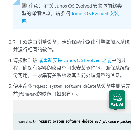
注意：
有关 Junos OS Evolved 安装包前缀类
型的详细信息，请参阅
Junos OS Evolved 安装
包
。
对于双路由引擎设备，请确保两个路由引擎都加入系统
并运行相同的软件。
请按照升级
或重新安装 Junos OS Evolved 之前
中的过
程，确保有足够的磁盘空间来安装软件包，确保系统备
份可用，并收集有关系统及其当前处理流量的信息。
使用命令
从设备中删除先
request system software delete
前
的映像（如果有）。
jfirmware
Ask AI
content_copy
zoom_out_map
user@host> 
request system software delete 
old-jfirmware-package-