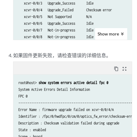
   xcvr-0/0/3   Upgrade_Success      Idle  

   xcvr-0/0/4   Upgrade_Failed       Checksum error   

   xcvr-0/0/5   Not Supported        N/A                     

   xcvr-0/0/6   Upgrade_Success      Idle                    

   xcvr-0/0/7   Not-in-progress      Idle

Show
more
   xcvr-0/0/8   Not-in-progress      Idle

   xcvr-0/0/9   Not-in-progress      Idle

   xcvr-0/0/10  Not-in-progress      Idle

如果固件更新失败，请检查错误的详细信息。
   xcvr-0/0/11  Not-in-progress      Idle
content_copy
zoom_out_map
root@host> 
show system errors active detail fpc 0
System Active Errors Detail Information

FPC 0

----------------------------------------------------------------

Error Name : firmware upgrade failed on xcvr-0/0/4/A

Identifier : /fpc/0/hwdfpc/0/cm/0/optics_fw_error/checksum-error

Description : Checksum validation failed during upgrade

State : enabled

Scope : board
