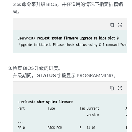
命令来升级 BIOS，并在适用的情况下指定插槽编
bios
号。
content_copy
zoom_out_map
user@host> 
request system firmware upgrade re bios slot 0
 Upgrade initiated. Please check status using CLI command "show 
检查 BIOS 升级的进度。
升级期间，
STATUS
字段显示 PROGRAMMING。
content_copy
zoom_out_map
user@host> 
show system firmware
Part             Type              Tag Current               Avai
                                       version               vers
...

RE 0             BIOS ROM          5   14.01                 19.