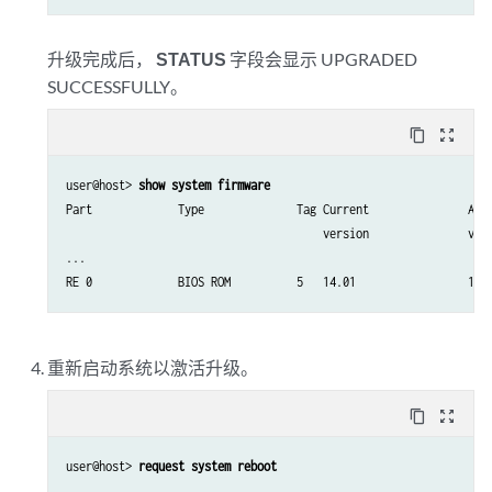
升级完成后，
STATUS
字段会显示 UPGRADED
SUCCESSFULLY。
content_copy
zoom_out_map
user@host> 
show system firmware
Part             Type              Tag Current               Avai
                                       version               vers
...

RE 0             BIOS ROM          5   14.01                 19.
重新启动系统以激活升级。
content_copy
zoom_out_map
user@host> 
request system reboot