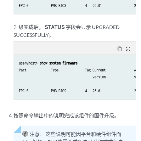
FPC 0            PMB BIOS          4   26.01                 28.
升级完成后，
STATUS
字段会显示 UPGRADED
SUCCESSFULLY。
content_copy
zoom_out_map
user@host> 
show system firmware
Part             Type              Tag Current               Avai
                                       version               vers
...

FPC 0            PMB BIOS          4   26.01                 28.
按照
命令输出中的说明完成该组件的固件升级。
注意：
这些说明可能因平台和硬件组件而