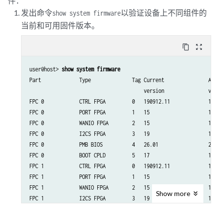
件：
发出
命令
以验证设备上不同组件的
show system firmware
当前和可用固件版本。
content_copy
zoom_out_map
user@host> 
show system firmware
Part             Type              Tag Current               Avai
                                       version               vers
FPC 0            CTRL FPGA         0   190912.11             1909
FPC 0            PORT FPGA         1   15                    15  
FPC 0            WANIO FPGA        2   15                    15  
FPC 0            I2CS FPGA         3   19                    19  
FPC 0            PMB BIOS          4   26.01                 28.0
FPC 0            BOOT CPLD         5   17                    17  
FPC 1            CTRL FPGA         0   190912.11             1909
FPC 1            PORT FPGA         1   15                    15  
FPC 1            WANIO FPGA        2   15                    15  
Show
more
FPC 1            I2CS FPGA         3   19                    19  
FPC 1            PMB BIOS          4   26.01                 28.0