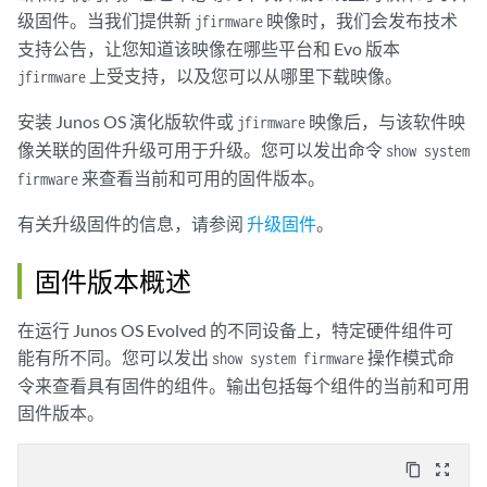
级固件。当我们提供新
映像时，我们会发布技术
jfirmware
支持公告，让您知道该映像在哪些平台和 Evo 版本
上受支持，以及您可以从哪里下载映像。
jfirmware
安装 Junos OS 演化版软件或
映像后，与该软件映
jfirmware
像关联的固件升级可用于升级。您可以发出命令
show system
来查看当前和可用的固件版本。
firmware
有关升级固件的信息，请参阅
升级固件
。
固件版本概述
在运行 Junos OS Evolved 的不同设备上，特定硬件组件可
能有所不同。您可以发出
操作模式命
show system firmware
令来查看具有固件的组件。输出包括每个组件的当前和可用
固件版本。
content_copy
zoom_out_map