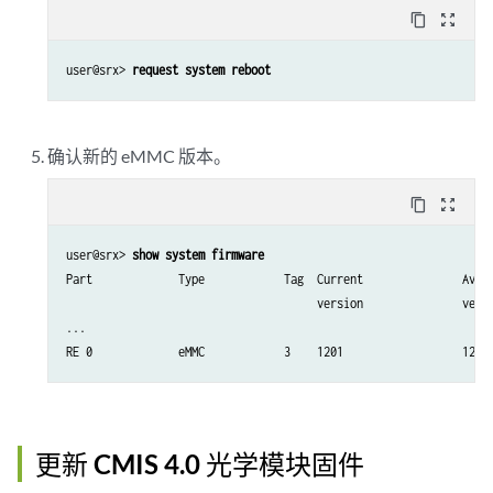
content_copy
zoom_out_map
user@srx> 
request system reboot
确认新的 eMMC 版本。
content_copy
zoom_out_map
user@srx> 
show system firmware
Part             Type            Tag  Current               Avail
                                      version               versi
...

RE 0             eMMC            3    1201                  1201
更新 CMIS 4.0 光学模块固件