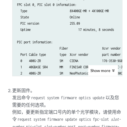
FPC slot 0, PIC slot 0 information:

  Type                         8X400GE-MR + 4X100GE-MR

  State                        Online    

  PIC version                  255.09

  Uptime			    17 minutes, 8 seconds

PIC port information:

                         Fiber                    Xcvr vendor    
  Port Cable type        type  Xcvr vendor        part number    
  0    400G-ZR           SM    CIENA              176-3530-9G0   
  1    40GBASE SR4       MM    FINISAR CORP       FTL410QE4C-J3  
Show
more
  2    400G-ZR           SM    NeoPhotonics       QDDZR400100C2GO
  3    40GBASE SR4       MM    AVAGO              AFBR-79E4Z-D-JU
  4    40GBASE CU 3M     n/a   FS                 QSFP-AO03      
更新固件。
  5    100GBASE SR4 T2   MM    JUNIPER-FINISAR    FTLC9551REPM-J1
发出命令
以及您
request system firmware optics update
  6    40GBASE SR4       MM    AVAGO              AFBR-79EQDZ-JU1
需要的任何选项。
  7    100GBASE SR4      MM    JUNIPER-1A3        1A3Q1A         
  8    400G-ZR           SM    CIENA              176-3530-9G0   
例如，要更新指定端口号内的单个光学模块，请使用命
  9    40GBASE SR4       MM    FINISAR CORP       FTL410QE4C-J3  
令
request system firmware update optics fpc-slot
slot-
  10   400G-ZR-M         SM    JUNIPER-2E1        740-131169     
number
pic-slot
slot-number
port
port-number
firmware-