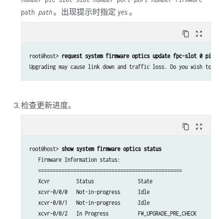
。出现提示时指定
。
path
path
yes
content_copy
zoom_out_map
root@host> 
request system firmware optics update fpc-slot 0 pic-
Upgrading may cause link down and traffic loss. Do you wish to c
检查更新进度。
content_copy
zoom_out_map
root@host> 
show system firmware optics status
   Firmware Information status: 

   ================================================= 

   Xcvr         Status               State   

   xcvr-0/0/0   Not-in-progress      Idle

   xcvr-0/0/1   Not-in-progress      Idle   

   xcvr-0/0/2   In Progress          FW_UPGRADE_PRE_CHECK  
