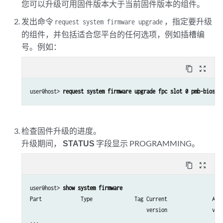
FPC 1            BOOT CPLD         5   17                    17  
您可以升级可用固件版本大于当前固件版本的组件。
PSM 4            PSM MCU AC        0   aa17.aa17.ab15.ab15.ac27 a
发出命令
，指定要升级
request system firmware upgrade
PSM 5            PSM MCU AC        0   aa17.aa17.ab15.ab15.ac27 a
的组件，并包括适合您平台的任何选项，例如插槽编
RE 0             CBC FPGA          0   0x10B                 0x10
RE 0             RE FPGA           1   0x2B                  0x2B
号。例如：
RE 0             SSD Primary       2   SBR12050              SBR1
RE 0             SSD Secondary     3   SBR12050              SBR1
content_copy
zoom_out_map
RE 0             i40e              4   7.00                  7.00
RE 0             BIOS ROM          5   14.01                 19.0
user@host> 
request system firmware upgrade fpc slot 0 pmb-bios 
RE 1             CBC FPGA          0   0x10B                 0x10
RE 1             RE FPGA           1   0x2B                  0x2B
RE 1             SSD Primary       2   SBR12050              SBR1
检查固件升级的进度。
RE 1             SSD Secondary     3   SBR12050              SBR1
升级期间，
STATUS
字段显示 PROGRAMMING。
RE 1             i40e              4   6.01                  7.00
RE 1             BIOS ROM          5   14.01                 19.0
content_copy
zoom_out_map
SIB 0            SIB FPGA          0   200311.0F             2008
FTC 0            FTC FPGA          0   0.5                   0.5 
user@host> 
show system firmware
Part             Type              Tag Current               Avai
                                       version               vers
...
