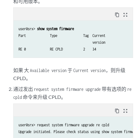
和可用版本。
content_copy
zoom_out_map
user@srx> 
show system firmware
Part             Type              Tag  Current               Ava
                                        version               ver
RE 0             RE CPLD           2    34                    34
如果 大
于
，则升级
Available version
Current version
CPLD。
通过发出
带有选项的
request system firmware upgrade
re
命令来升级 CPLD。
cpld
content_copy
zoom_out_map
user@srx> request system firmware upgrade re cpld 

Upgrade initiated. Please check status using show system firmwar