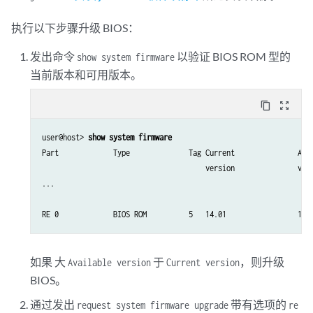
执行以下步骤升级 BIOS：
发出命令
以验证 BIOS ROM 型的
show system firmware
当前版本和可用版本。
content_copy
zoom_out_map
user@host> 
show system firmware
Part             Type              Tag Current               Avai
                                       version               vers
...

RE 0             BIOS ROM          5   14.01                 19.
如果 大
于
，则升级
Available version
Current version
BIOS。
通过发出
带有选项的
request system firmware upgrade
re