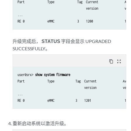
Part             Type             Tag  Current               Avai
                                       version               vers
...

RE 0             eMMC             3    1200                  120
升级完成后，
STATUS
字段会显示 UPGRADED
SUCCESSFULLY。
content_copy
zoom_out_map
user@srx> 
show system firmware
Part             Type            Tag  Current               Avail
                                      version               versi
...

RE 0             eMMC            3    1201                   120
重新启动系统以激活升级。