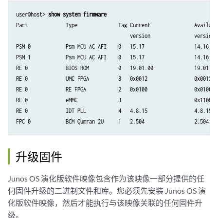
user@host> 
show system firmware
Part             Type              Tag Current               Availabl
                                       version               version

PSM 0            Psm MCU AC AFI    0   15.17                 14.16   
PSM 1            Psm MCU AC AFI    0   15.17                 14.16   
RE 0             BIOS ROM          0   19.01.00              19.01.00
RE 0             UMC FPGA          8   0x0012                0x0012  
RE 0             RE FPGA           2   0x0100                0x0100  
RE 0             eMMC              3                         0x110000
RE 0             IDT PLL           4   4.8.15                4.8.15  
升级固件
Junos OS 演化版软件映像包含作为该映像一部分提供的任
何固件升级的二进制文件和库。您必须先安装 Junos OS 演
化版软件映像，然后才能执行与该映像关联的任何固件升
级。