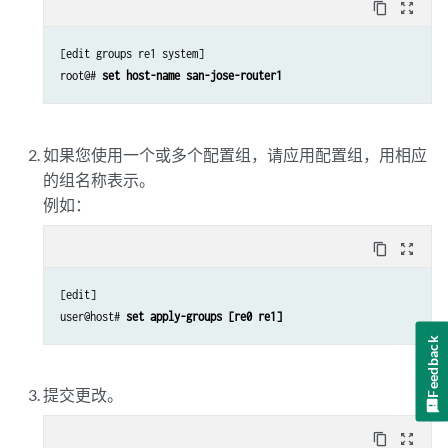
content_copy
zoom_out_map
[edit groups re1 system]

root@# 
set host-name san-jose-router1
如果您使用一个或多个配置组，请应用配置组，用相应
的组名称表示。
例如：
content_copy
zoom_out_map
[edit]

user@host# 
set apply-groups [re0 re1]
Feedback
提交更改。
content_copy
zoom_out_map