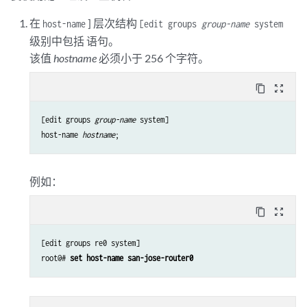
在
] 层次结构
host-name
[edit groups
group-name
system
级别中包括 语句。
该值
hostname
必须小于 256 个字符。
content_copy
zoom_out_map
[edit groups 
group-name
 system]

host-name 
hostname
例如：
content_copy
zoom_out_map
[edit groups re0 system]

root@# 
set host-name san-jose-router0