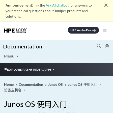
close
Announcement:
Try the
Ask AI chatbot
for answers to
your technical questions about Juniper products and
solutions.
HPE Aruba Docs
arrow_forward
Documentation
Menu
EXPLORE PATHFINDER APPS
Home
Documentation
Junos OS
Junos OS 使用入门
设备主机名
Junos OS 使用入门