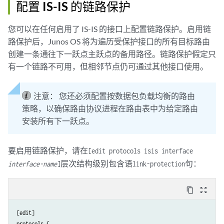
配置 IS-IS 的链路保护
您可以在任何启用了 IS-IS 的接口上配置链路保护。启用链
路保护后，Junos OS 将为遍历受保护接口的所有目标路由
创建一条通往下一跃点主跃点的备用路径。链路保护假定只
有一个链路不可用，但相邻节点仍可通过其他接口使用。
注意：
您还必须配置按数据包负载均衡的路由
策略，以确保路由协议进程在路由表中为给定路由
安装所有下一跃点。
要启用链路保护，请在
[edit protocols isis interface
层次结构级别包含语
句：
interface-name
]
link-protection
content_copy
zoom_out_map
[edit]

protocols {
