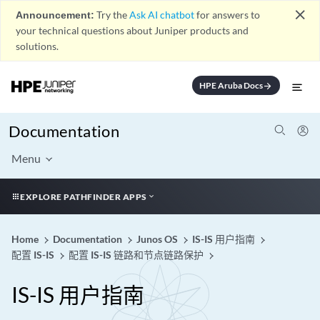
close
Announcement:
Try the
Ask AI chatbot
for answers to
your technical questions about Juniper products and
solutions.
HPE Aruba Docs
arrow_forward
Documentation
Menu
EXPLORE PATHFINDER APPS
Home
Documentation
Junos OS
IS-IS 用户指南
配置 IS-IS
配置 IS-IS 链路和节点链路保护
IS-IS 用户指南