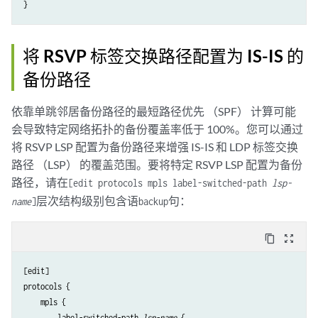
将 RSVP 标签交换路径配置为 IS-IS 的
备份路径
依靠单跳邻居备份路径的最短路径优先 （SPF） 计算可能
会导致特定网络拓扑的备份覆盖率低于 100%。您可以通过
将 RSVP LSP 配置为备份路径来增强 IS-IS 和 LDP 标签交换
路径 （LSP） 的覆盖范围。要将特定 RSVP LSP 配置为备份
路径，请在
[edit protocols mpls label-switched-path
lsp-
层次结构级别包含语
句：
name
]
backup
content_copy
zoom_out_map
[edit]

protocols {

    mpls {

        label-switched-path 
lsp-name
 {
