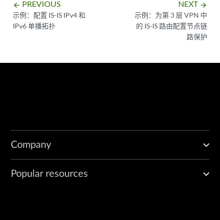
PREVIOUS
NEXT
arrow_backward
arrow_forward
示例：配置 IS-IS IPv4 和
示例：为第 3 层 VPN 中
IPv6 单播拓扑
的 IS-IS 路由配置节点链
路保护
Company
Popular resources