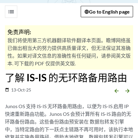
list
Go to English page
免责声明:
我们将使用第三方机器翻译软件翻译本页面。瞻博网络虽
已做出相当大的努力提供高质量译文，但无法保证其准确
性。如果对译文信息的准确性有任何疑问，请参阅英文版
本. 可下载的 PDF 仅提供英文版.
了解 IS-IS 的无环路备用路由
13-Oct-25
date_range
arrow_backward
arrow_forward
Junos OS 支持 IS-IS 无环路备用路由，以便为 IS-IS 启用 IP
快速重新路由功能。Junos OS 会预计算所有 IS-IS 路由的无
环路备份路由。这些备份路由预安装在 数据包转发引擎
中，当特定路由的下一跃点主链路不再可用时，该执行本地
修复并实施备用路径。借助本地修复，数据包转发引擎可以