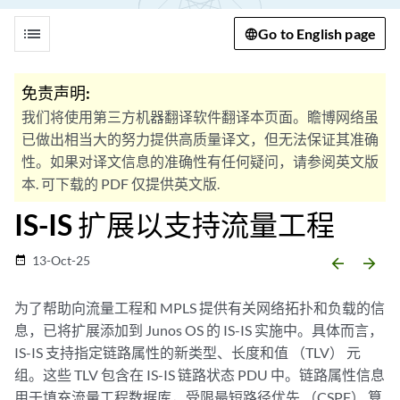
list
Go to English page
免责声明:
我们将使用第三方机器翻译软件翻译本页面。瞻博网络虽
已做出相当大的努力提供高质量译文，但无法保证其准确
性。如果对译文信息的准确性有任何疑问，请参阅英文版
本. 可下载的 PDF 仅提供英文版.
IS-IS 扩展以支持流量工程
13-Oct-25
date_range
arrow_backward
arrow_forward
为了帮助向流量工程和 MPLS 提供有关网络拓扑和负载的信
息，已将扩展添加到 Junos OS 的 IS-IS 实施中。具体而言，
IS-IS 支持指定链路属性的新类型、长度和值 （TLV） 元
组。这些 TLV 包含在 IS-IS 链路状态 PDU 中。链路属性信息
用于填充流量工程数据库，受限最短路径优先 （CSPF） 算