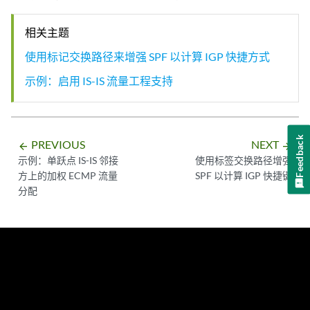
相关主题
使用标记交换路径来增强 SPF 以计算 IGP 快捷方式
示例：启用 IS-IS 流量工程支持
Feedback
PREVIOUS
NEXT
arrow_backward
arrow_forward
示例：单跃点 IS-IS 邻接
使用标签交换路径增强
方上的加权 ECMP 流量
SPF 以计算 IGP 快捷键
分配