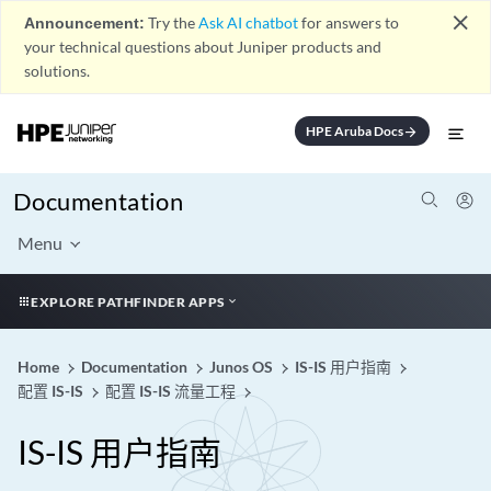
close
Announcement:
Try the
Ask AI chatbot
for answers to
your technical questions about Juniper products and
solutions.
HPE Aruba Docs
arrow_forward
Documentation
Menu
EXPLORE PATHFINDER APPS
Home
Documentation
Junos OS
IS-IS 用户指南
配置 IS-IS
配置 IS-IS 流量工程
IS-IS 用户指南