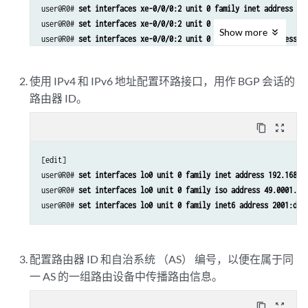
user@R0# 
set interfaces xe-0/0/0:2 unit 0 family inet address 10
user@R0# 
set interfaces xe-0/0/0:2 unit 0 family iso
Show
more
user@R0# 
set interfaces xe-0/0/0:2 unit 0 family inet6 address 2
user@R0# 
set interfaces xe-0/0/1:0 description to_RT
user@R0# 
set interfaces xe-0/0/1:0 vlan-tagging
使用 IPv4 和 IPv6 地址配置环路接口，用作 BGP 会话的
user@R0# 
set interfaces xe-0/0/1:0 unit 1 vlan-id 1
路由器 ID。
user@R0# 
set interfaces xe-0/0/1:0 unit 1 family inet address 17
user@R0# 
set interfaces xe-0/0/1:0 unit 1 family iso
content_copy
zoom_out_map
user@R0# 
set interfaces xe-0/0/1:0 unit 1 family inet6 address 2
user@R0# 
set interfaces xe-0/0/1:0 unit 4 vlan-id 4
[edit]

user@R0# 
set interfaces xe-0/0/1:0 unit 4 family inet address 17
user@R0# 
set interfaces lo0 unit 0 family inet address 192.168.0
user@R0# 
set interfaces xe-0/0/1:0 unit 4 family iso
user@R0# 
set interfaces lo0 unit 0 family iso address 49.0001.00
user@R0# 
set interfaces xe-0/0/1:0 unit 4 family inet6 address 2
user@R0# 
set interfaces lo0 unit 0 family inet6 address 2001:db8
配置路由器 ID 和自治系统 （AS） 编号，以便在属于同
一 AS 的一组路由设备中传播路由信息。
content_copy
zoom_out_map