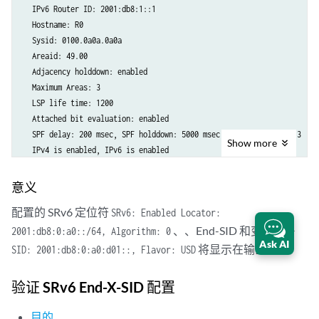
  IPv6 Router ID: 2001:db8:1::1

  Hostname: R0

  Sysid: 0100.0a0a.0a0a

  Areaid: 49.00

  Adjacency holddown: enabled

  Maximum Areas: 3

  LSP life time: 1200

  Attached bit evaluation: enabled

  SPF delay: 200 msec, SPF holddown: 5000 msec, SPF rapid runs: 3

Show
more
  IPv4 is enabled, IPv6 is enabled

  Traffic engineering: enabled

  Restart: Disabled

意义
    Helper mode: Enabled

配置的 SRv6 定位符
SRv6: Enabled Locator:
  Layer2-map: Disabled

  Source Packet Routing (SPRING): Enabled

、、End-SID 和变种
2001:db8:0:a0::/64, Algorithm: 0
END-
Ask AI
    Node Segments: Disabled

将显示在输出中。
SID: 2001:db8:0:a0:d01::, Flavor: USD
SRv6: Enabled
Locator: 2001:db8:0:a0::/64, Algorithm: 0

验证 SRv6 End-X-SID 配置
        END-SID: 2001:db8:0:a0:d01::, Flavor: USD
  Post Convergence Backup: Disabled

目的