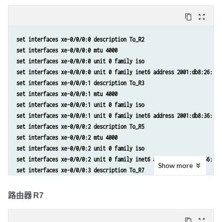
set protocols isis interface lo0.0 passive
set interfaces xe-0/0/1:0 description To_R6
set protocols isis source-packet-routing srv6 locator myloc end-sid 2
content_copy
zoom_out_map
set interfaces xe-0/0/1:0 mtu 4000
set protocols isis level 1 disable
set interfaces xe-0/0/1:0 unit 0 family iso
set interfaces xe-0/0/0:0 description To_R2
set interfaces xe-0/0/1:0 unit 0 family inet6 address 2001:db8:56::1/
set interfaces xe-0/0/0:0 mtu 4000
set interfaces lo0 unit 0 family iso address 49.0001.0005.0505.0500
set interfaces xe-0/0/0:0 unit 0 family iso
set interfaces lo0 unit 0 family inet6 address 2001:db8:5:255::5/128
set interfaces xe-0/0/0:0 unit 0 family inet6 address 2001:db8:26::2/
set policy-options policy-statement pplb then load-balance per-packet
set interfaces xe-0/0/0:1 description To_R3
set routing-options source-packet-routing srv6 locator myloc 2001:db8
set interfaces xe-0/0/0:1 mtu 4000
set routing-options forwarding-table export pplb
set interfaces xe-0/0/0:1 unit 0 family iso
set routing-options router-id 192.168.255.5
set interfaces xe-0/0/0:1 unit 0 family inet6 address 2001:db8:36::2/
set protocols isis interface xe-0/0/0:0.0 level 2 srv6-adjacency-segm
set interfaces xe-0/0/0:2 description To_R5
set protocols isis interface xe-0/0/0:0.0 node-link-protection
set interfaces xe-0/0/0:2 mtu 4000
set protocols isis interface xe-0/0/0:0.0 point-to-point
set interfaces xe-0/0/0:2 unit 0 family iso
set protocols isis interface xe-0/0/0:1.0 level 2 srv6-adjacency-segm
set interfaces xe-0/0/0:2 unit 0 family inet6 address 2001:db8:56::2/
set protocols isis interface xe-0/0/0:1.0 node-link-protection
Show
more
set interfaces xe-0/0/0:3 description To_R7
set protocols isis interface xe-0/0/0:1.0 point-to-point
set interfaces xe-0/0/0:3 mtu 4000
set protocols isis interface xe-0/0/0:2.0 level 2 srv6-adjacency-segm
set interfaces xe-0/0/0:3 unit 0 family iso
路由器 R7
set protocols isis interface xe-0/0/0:2.0 node-link-protection
set interfaces xe-0/0/0:3 unit 0 family inet6 address 2001:db8:67::1/
set protocols isis interface xe-0/0/0:2.0 point-to-point
set interfaces lo0 unit 0 family iso address 49.0001.0006.0606.0600
set protocols isis interface xe-0/0/0:3.0 level 2 srv6-adjacency-segm
content_copy
zoom_out_map