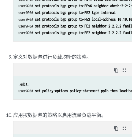
user@R0# 
set protocols bgp group to-PEv6 neighbor abcd::2:2:2:2 
user@R0# 
set protocols bgp group to-PE2 type internal
user@R0# 
set protocols bgp group to-PE2 local-address 10.10.10.1
user@R0# 
set protocols bgp group to-PE2 neighbor 2.2.2.2 family 
user@R0# 
set protocols bgp group to-PE2 neighbor 2.2.2.2 family 
定义对数据包进行负载均衡的策略。
content_copy
zoom_out_map
[edit]

user@R0# 
set policy-options policy-statement pplb then load-bala
应用按数据包的策略以启用流量负载平衡。
content_copy
zoom_out_map