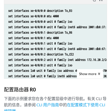
set interfaces lo0 unit 0 family inet6 address 2001:db8:6:255::6/128
set protocols isis interface xe-0/0/0:3.0 node-link-protection
set policy-options policy-statement pplb then load-balance per-packet
set protocols isis interface xe-0/0/0:3.0 point-to-point
set interfaces xe-0/0/0:0 description To_R3
set routing-options source-packet-routing srv6 locator myloc 2001:db8
set protocols isis interface xe-0/0/1:0.0 level 2 srv6-adjacency-segm
set interfaces xe-0/0/0:0 mtu 4000
set routing-options forwarding-table export pplb
set protocols isis interface xe-0/0/1:0.0 node-link-protection
set interfaces xe-0/0/0:0 unit 0 family iso
set routing-options router-id 192.168.255.6
set protocols isis interface xe-0/0/1:0.0 point-to-point
set interfaces xe-0/0/0:0 unit 0 family inet6 address 2001:db8:37::2/
set protocols isis interface xe-0/0/0:0.0 level 2 srv6-adjacency-segm
set protocols isis interface lo0.0 passive
set interfaces xe-0/0/0:1 description To_R6
set protocols isis interface xe-0/0/0:0.0 node-link-protection
set protocols isis source-packet-routing srv6 locator myloc end-sid 2
set interfaces xe-0/0/0:1 mtu 4000
set protocols isis interface xe-0/0/0:0.0 point-to-point
set protocols isis level 1 disable
set interfaces xe-0/0/0:1 unit 0 family iso
set protocols isis interface xe-0/0/0:1.0 level 2 srv6-adjacency-segm
set interfaces xe-0/0/0:1 unit 0 family inet6 address 2001:db8:67::2/
set protocols isis interface xe-0/0/0:1.0 node-link-protection
set interfaces xe-0/0/0:2 description To_CE2
set protocols isis interface xe-0/0/0:1.0 point-to-point
set interfaces xe-0/0/0:2 unit 0 family inet address 172.16.20.2/24
set protocols isis interface xe-0/0/0:2.0 level 2 srv6-adjacency-segm
set interfaces xe-0/0/0:2 unit 0 family iso
set protocols isis interface xe-0/0/0:2.0 node-link-protection
set interfaces lo0 unit 0 family iso address 49.0001.0007.0707.0700
set protocols isis interface xe-0/0/0:2.0 point-to-point
Show
more
set interfaces lo0 unit 0 family inet6 address 2001:db8:20:255::20/32
set protocols isis interface xe-0/0/0:3.0 level 2 srv6-adjacency-segm
set policy-options policy-statement pplb then load-balance per-packet
set protocols isis interface xe-0/0/0:3.0 node-link-protection
set policy-options policy-statement CE2_v4 term 1 from protocol direc
配置路由器 R0
set protocols isis interface xe-0/0/0:3.0 point-to-point
set policy-options policy-statement CE2_v4 term 1 from route-filter 1
set protocols isis interface lo0.0 passive
set policy-options policy-statement CE2_v4 term 1 then next-hop next-
下面的示例要求您在各个配置层级中进行导航。有关 CLI 导
set protocols isis source-packet-routing srv6 locator myloc end-sid 2
set policy-options policy-statement CE2_v4 term 1 then accept
航的信息，请参阅
CLI 用户指南
中的
在配置模式下使用 CLI
set protocols isis level 1 disable
set routing-options source-packet-routing srv6 locator myloc 2001:db8
编辑器
。