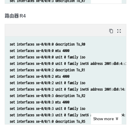
set interfaces xe-0/0/0:3 description To_R7
set protocols bgp group RRv6 cluster 192.168.255.2
set interfaces xe-0/0/0:3 mtu 4000
set protocols isis interface xe-0/0/0:0.0 level 2 srv6-adjacency-segm
set interfaces xe-0/0/0:3 unit 0 family iso
路由器 R4
set protocols isis interface xe-0/0/0:0.0 node-link-protection
set interfaces xe-0/0/0:3 unit 0 family inet6 address 2001:db8:37::1/
set protocols isis interface xe-0/0/0:0.0 point-to-point
set interfaces lo0 unit 0 family iso address 49.0001.0003.0303.0300
set protocols isis interface xe-0/0/0:1.0 level 2 srv6-adjacency-segm
content_copy
zoom_out_map
set interfaces lo0 unit 0 family inet6 address 2001:db8:3:255::3/128
set protocols isis interface xe-0/0/0:1.0 node-link-protection
set policy-options policy-statement pplb then load-balance per-packet
set protocols isis interface xe-0/0/0:1.0 point-to-point
set interfaces xe-0/0/0:0 description To_R0
set routing-options source-packet-routing srv6 locator myloc 2001:db8
set protocols isis interface xe-0/0/0:2.0 level 2 srv6-adjacency-segm
set interfaces xe-0/0/0:0 mtu 4000
set routing-options forwarding-table export pplb
set protocols isis interface xe-0/0/0:2.0 node-link-protection
set interfaces xe-0/0/0:0 unit 0 family iso
set routing-options router-id 192.168.255.3
set protocols isis interface xe-0/0/0:2.0 point-to-point
set interfaces xe-0/0/0:0 unit 0 family inet6 address 2001:db8:4::2/6
set protocols isis interface xe-0/0/0:0.0 level 2 srv6-adjacency-segm
set protocols isis interface xe-0/0/0:3.0 level 2 srv6-adjacency-segm
set interfaces xe-0/0/0:2 description To_R1
set protocols isis interface xe-0/0/0:0.0 node-link-protection
set protocols isis interface xe-0/0/0:3.0 node-link-protection
set interfaces xe-0/0/0:2 mtu 4000
set protocols isis interface xe-0/0/0:0.0 point-to-point
set protocols isis interface xe-0/0/0:3.0 point-to-point
set interfaces xe-0/0/0:2 unit 0 family iso
set protocols isis interface xe-0/0/0:1.0 level 2 srv6-adjacency-segm
set protocols isis interface xe-0/0/1:0.0 level 2 srv6-adjacency-segm
set interfaces xe-0/0/0:2 unit 0 family inet6 address 2001:db8:14::2/
set protocols isis interface xe-0/0/0:1.0 node-link-protection
set protocols isis interface xe-0/0/1:0.0 node-link-protection
set interfaces xe-0/0/0:3 description To_R2
set protocols isis interface xe-0/0/0:1.0 point-to-point
set protocols isis interface xe-0/0/1:0.0 point-to-point
set interfaces xe-0/0/0:3 mtu 4000
set protocols isis interface xe-0/0/0:2.0 level 2 srv6-adjacency-segm
set protocols isis interface lo0.0 passive
set interfaces xe-0/0/0:3 unit 0 family iso
set protocols isis interface xe-0/0/0:2.0 node-link-protection
set protocols isis source-packet-routing srv6 locator myloc end-sid 2
set interfaces xe-0/0/0:3 unit 0 family inet6 address 2001:db8:24::2/
set protocols isis interface xe-0/0/0:2.0 point-to-point
Show
more
set protocols isis level 1 disable
set interfaces xe-0/0/1:0 description To_R5
set protocols isis interface xe-0/0/0:3.0 level 2 srv6-adjacency-segm
set interfaces xe-0/0/1:0 mtu 4000
set protocols isis interface xe-0/0/0:3.0 node-link-protection