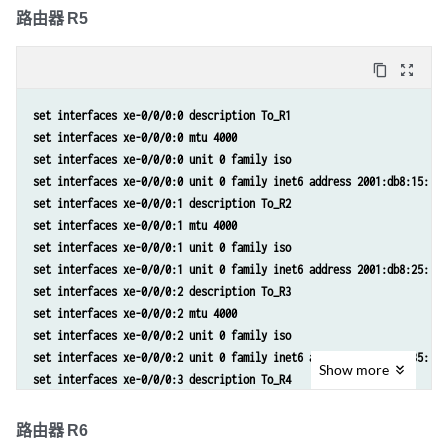
set interfaces xe-0/0/1:0 unit 0 family iso
路由器 R5
set protocols isis interface xe-0/0/0:3.0 point-to-point
set interfaces xe-0/0/1:0 unit 0 family inet6 address 2001:db8:25::1/
set protocols isis interface lo0.0 passive
set interfaces lo0 unit 0 family iso address 49.0001.0004.0404.0400
set protocols isis source-packet-routing srv6 locator myloc end-sid 2
content_copy
zoom_out_map
set interfaces lo0 unit 0 family inet6 address 2001:db8:4:255::4/128
set protocols isis level 1 disable
set policy-options policy-statement pplb then load-balance per-packet
set interfaces xe-0/0/0:0 description To_R1
set routing-options source-packet-routing srv6 locator myloc 2001:db8
set interfaces xe-0/0/0:0 mtu 4000
set routing-options forwarding-table export pplb
set interfaces xe-0/0/0:0 unit 0 family iso
set routing-options router-id 192.168.255.4
set interfaces xe-0/0/0:0 unit 0 family inet6 address 2001:db8:15::2/
set protocols isis interface xe-0/0/0:0.0 level 2 srv6-adjacency-segm
set interfaces xe-0/0/0:1 description To_R2
set protocols isis interface xe-0/0/0:0.0 node-link-protection
set interfaces xe-0/0/0:1 mtu 4000
set protocols isis interface xe-0/0/0:0.0 point-to-point
set interfaces xe-0/0/0:1 unit 0 family iso
set protocols isis interface xe-0/0/0:2.0 level 2 srv6-adjacency-segm
set interfaces xe-0/0/0:1 unit 0 family inet6 address 2001:db8:25::2/
set protocols isis interface xe-0/0/0:2.0 node-link-protection
set interfaces xe-0/0/0:2 description To_R3
set protocols isis interface xe-0/0/0:2.0 point-to-point
set interfaces xe-0/0/0:2 mtu 4000
set protocols isis interface xe-0/0/0:3.0 level 2 srv6-adjacency-segm
set interfaces xe-0/0/0:2 unit 0 family iso
set protocols isis interface xe-0/0/0:3.0 node-link-protection
set interfaces xe-0/0/0:2 unit 0 family inet6 address 2001:db8:35::2/
set protocols isis interface xe-0/0/0:3.0 point-to-point
Show
more
set interfaces xe-0/0/0:3 description To_R4
set protocols isis interface xe-0/0/1:0.0 level 2 srv6-adjacency-segm
set interfaces xe-0/0/0:3 mtu 4000
set protocols isis interface xe-0/0/1:0.0 node-link-protection
set interfaces xe-0/0/0:3 unit 0 family iso
路由器 R6
set protocols isis interface xe-0/0/1:0.0 point-to-point
set interfaces xe-0/0/0:3 unit 0 family inet6 address 2001:db8:45::2/