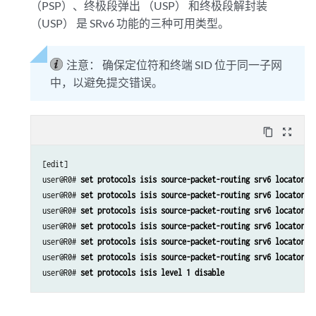
（PSP）、终极段弹出 （USP） 和终极段解封装
（USP） 是 SRv6 功能的三种可用类型。
注意：
确保定位符和终端 SID 位于同一子网
中，以避免提交错误。
content_copy
zoom_out_map
[edit]

user@R0# 
set protocols isis source-packet-routing srv6 locator m
user@R0# 
set protocols isis source-packet-routing srv6 locator m
user@R0# 
set protocols isis source-packet-routing srv6 locator m
user@R0# 
set protocols isis source-packet-routing srv6 locator m
user@R0# 
set protocols isis source-packet-routing srv6 locator m
user@R0# 
set protocols isis source-packet-routing srv6 locator m
user@R0# 
set protocols isis level 1 disable