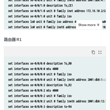
set interfaces xe-0/0/0:2 unit 0 family inet6 address 2001:db8:4::1/6
set interfaces xe-0/0/1:0 description To_CE1
set interfaces xe-0/0/1:0 unit 0 family inet address 172.16.10.2/24
set interfaces xe-0/0/1:0 unit 0 family iso
set interfaces lo0 unit 0 family iso address 49.0001.000a.0a0a.0a00
Show
more
set interfaces lo0 unit 0 family inet6 address 2001:db8:10:255::10/12
set policy-options policy-statement pplb then load-balance per-packet
set routing-options source-packet-routing srv6 locator myloc 2001:db8
路由器 R1
set routing-options forwarding-table export pplb
set routing-options router-id 172.16.255.10
content_copy
zoom_out_map
set policy-options policy-statement CE1_v4 term 1 from protocol direc
set policy-options policy-statement CE1_v4 term 1 from route-filter 1
set interfaces xe-0/0/0:0 description To_R0
set policy-options policy-statement CE1_v4 term 1 then next-hop 2001:
set interfaces xe-0/0/0:0 mtu 4000
set policy-options policy-statement CE1_v4 term 1 then accept
set interfaces xe-0/0/0:0 unit 0 family iso
set routing-options autonomous-system 65550 
set interfaces xe-0/0/0:0 unit 0 family inet6 address 2001:db8:1::2/6
set protocols bgp group to-R2RRv6 type internal
set interfaces xe-0/0/0:2 description To_R2
set protocols bgp group to-R2RRv6 export CE1_v4
set interfaces xe-0/0/0:2 mtu 4000
set protocols bgp group to-R2RRv6 local-address 2001:db8:10:255::10
set interfaces xe-0/0/0:2 unit 0 family iso
set protocols bgp group to-R2RRv6 neighbor 2001:db8:2:255::2 family i
set interfaces xe-0/0/0:2 unit 0 family inet6 address 2001:db8:12:1/6
set protocols isis interface xe-0/0/0:0.0 level 2 srv6-adjacency-segm
set interfaces xe-0/0/0:3 description to-R4
set protocols isis interface xe-0/0/0:0.0 node-link-protection