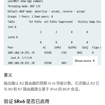
user@R2> show bgp summary

Threading mode: BGP I/O

Default eBGP mode: advertise - accept, receive - accept

Groups: 1 Peers: 2 Down peers: 0

Table          Tot Paths  Act Paths Suppressed    History Damp State  
inet.0               

                       2          2          0          0          0  
inet6.0              

                       0          0          0          0          0  
Peer                     AS      InPkt     OutPkt    OutQ   Flaps Las
2001:db8:10:255::10       65550       3101       3092       0       0
  inet.0: 1/1/1/0

Show
more
2001:db8:20:255::20       65550       3091       3080       0       0
意义
输出确认 R2 路由器的预期 IS-IS 邻接计数。它还确认 R2 已
与 R0 和 R7 路由器建立基于 IPv6 的 BGP 会话。
验证 SRv6 是否已启用