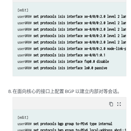
[edit]

user@R0# 
set protocols isis interface xe-0/0/0:2.0 level 2 lan-n
user@R0# 
set protocols isis interface xe-0/0/0:2.0 level 2 lan-n
user@R0# 
set protocols isis interface xe-0/0/0:2.0 level 2 lan-n
user@R0# 
set protocols isis interface xe-0/0/0:2.0 level 2 lan-n
user@R0# 
set protocols isis interface xe-0/0/0:2.0 level 2 lan-n
user@R0# 
set protocols isis interface xe-0/0/0:2.0 node-link-pro
user@R0# 
set protocols isis interface xe-0/0/1:0.1
user@R0# 
set protocols isis interface fxp0.0 disable
user@R0# 
set protocols isis interface lo0.0 passive
在面向核心的接口上配置 BGP 以建立内部对等会话。
content_copy
zoom_out_map
[edit]

user@R0# 
set protocols bgp group to-PEv6 type internal
user@R0# 
set protocols bgp group to-PEv6 local-address abcd::10: