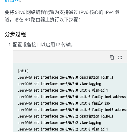
set routing-options forwarding-table export pplb
set routing-options router-id 172.16.255.20
要将 SRv6 网络编程配置为支持通过 IPv6 核心的 IPv4 隧
set routing-options autonomous-system 65550
道，请在 R0 路由器上执行以下步骤：
set protocols bgp group to-R2RRv6 type internal
set protocols bgp group to-R2RRv6 local-address 2001:db8:20:255::20
分步过程
set protocols bgp group to-R2RRv6 neighbor 2001:db8:2:255::2 family i
set protocols bgp group to-R2RRv6 export CE2_v4
配置设备接口以启用 IP 传输。
set protocols isis interface xe-0/0/0:0.0 level 2 srv6-adjacency-segm
set protocols isis interface xe-0/0/0:0.0 node-link-protection
content_copy
zoom_out_map
set protocols isis interface xe-0/0/0:0.0 point-to-point
set protocols isis interface xe-0/0/0:1.0 level 2 srv6-adjacency-segm
[edit]

set protocols isis interface xe-0/0/0:1.0 node-link-protection
user@R0# 
set interfaces xe-0/0/0:0 description To_R1_1
set protocols isis interface xe-0/0/0:1.0 point-to-point
user@R0# 
set interfaces xe-0/0/0:0 vlan-tagging
set protocols isis interface lo0.0 passive
user@R0# 
set interfaces xe-0/0/0:0 unit 0 vlan-id 1
set protocols isis source-packet-routing srv6 locator myloc end-sid 2
user@R0# 
set interfaces xe-0/0/0:0 unit 0 family inet address 10
set protocols isis level 1 disable
user@R0# 
set interfaces xe-0/0/0:0 unit 0 family iso
user@R0# 
set interfaces xe-0/0/0:0 unit 0 family inet6 address 2
user@R0# 
set interfaces xe-0/0/0:2 description To_R4_1
user@R0# 
set interfaces xe-0/0/0:2 vlan-tagging
user@R0# 
set interfaces xe-0/0/0:2 unit 0 vlan-id 1