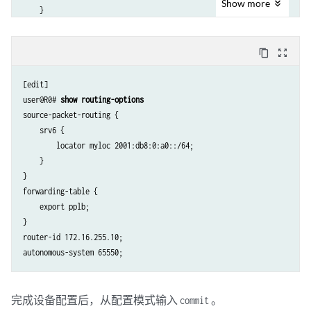
Show
more
    }

        node-link-protection;

}

        point-to-point;

policy-statement pplb {

    }

content_copy
zoom_out_map
    then {

    interface xe-0/0/0:2.0 {

        load-balance per-packet;

        level 2 {

[edit]

    }

            srv6-adjacency-segment {

user@R0# 
show routing-options
                protected {

source-packet-routing {

                    locator myloc {

    srv6 {

                        end-x-sid 2001:db8:0:a0:1a04:: {

        locator myloc 2001:db8:0:a0::/64;

                            flavor psp;

    }

                        }

}

                    }

forwarding-table {

                }

    export pplb;

            }

}

        }

router-id 172.16.255.10;

        node-link-protection;

        point-to-point;

    }

    interface lo0.0 {

完成设备配置后，从配置模式输入
。
commit
        passive;
