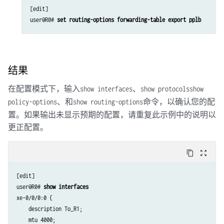
[edit]

user@R0# 
set routing-options forwarding-table export pplb
结果
在配置模式下，输入
、
show interfaces
show protocols
show
、和
命令，以确认您的配
policy-options
show routing-options
置。如果输出未显示预期的配置，请重复此示例中的说明以
更正配置。
content_copy
zoom_out_map
[edit]

user@R0# 
show interfaces
xe-0/0/0:0 {

    description To_R1;

    mtu 4000;
