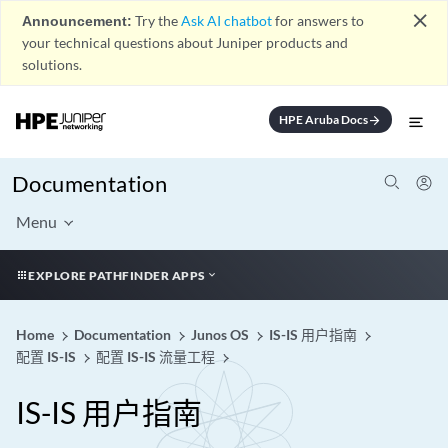
close
Announcement:
Try the
Ask AI chatbot
for answers to
your technical questions about Juniper products and
solutions.
HPE Aruba Docs
arrow_forward
Documentation
Menu
EXPLORE PATHFINDER APPS
Home
Documentation
Junos OS
IS-IS 用户指南
配置 IS-IS
配置 IS-IS 流量工程
IS-IS 用户指南