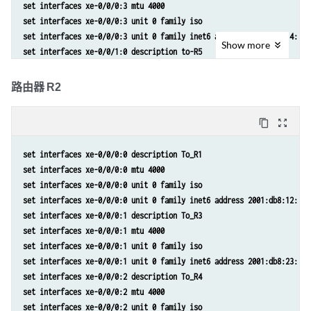
set interfaces xe-0/0/0:3 mtu 4000
set protocols isis interface xe-0/0/0:0.0 point-to-point
set interfaces xe-0/0/0:3 unit 0 family iso
set protocols isis interface xe-0/0/0:2.0 level 2 srv6-adjacency-segm
set interfaces xe-0/0/0:3 unit 0 family inet6 address 2001:db8:14::1/
set protocols isis interface xe-0/0/0:2.0 node-link-protection
Show
more
set interfaces xe-0/0/1:0 description to-R5
set protocols isis interface xe-0/0/0:2.0 point-to-point
set interfaces xe-0/0/1:0 mtu 4000
set protocols isis interface lo0.0 passive
set interfaces xe-0/0/1:0 unit 0 family iso
路由器 R2
set protocols isis source-packet-routing srv6 locator myloc end-sid 2
set interfaces xe-0/0/1:0 unit 0 family inet6 address 2001:db8:15::1/
set protocols isis level 1 disable
set interfaces lo0 unit 0 family iso address 49.0001.0001.0101.0100
content_copy
zoom_out_map
set interfaces lo0 unit 0 family inet6 address 2001:db8:1:255::1/128
set policy-options policy-statement pplb then load-balance per-packet
set interfaces xe-0/0/0:0 description To_R1
set routing-options source-packet-routing srv6 locator myloc 2001:db8
set interfaces xe-0/0/0:0 mtu 4000
set routing-options forwarding-table export pplb
set interfaces xe-0/0/0:0 unit 0 family iso
set routing-options router-id 192.168.255.1
set interfaces xe-0/0/0:0 unit 0 family inet6 address 2001:db8:12::2/
set protocols isis interface xe-0/0/0:0.0 level 2 srv6-adjacency-segm
set interfaces xe-0/0/0:1 description To_R3
set protocols isis interface xe-0/0/0:0.0 node-link-protection
set interfaces xe-0/0/0:1 mtu 4000
set protocols isis interface xe-0/0/0:0.0 point-to-point
set interfaces xe-0/0/0:1 unit 0 family iso
set protocols isis interface xe-0/0/0:2.0 level 2 srv6-adjacency-segm
set interfaces xe-0/0/0:1 unit 0 family inet6 address 2001:db8:23::1/
set protocols isis interface xe-0/0/0:2.0 node-link-protection
set interfaces xe-0/0/0:2 description To_R4
set protocols isis interface xe-0/0/0:2.0 point-to-point
set interfaces xe-0/0/0:2 mtu 4000
set protocols isis interface xe-0/0/0:2.1 node-link-protection
set interfaces xe-0/0/0:2 unit 0 family iso