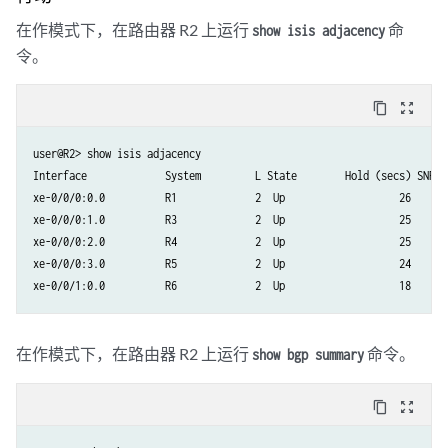
在作模式下，在路由器 R2 上运行
命
show isis adjacency
令。
content_copy
zoom_out_map
user@R2> show isis adjacency

Interface             System         L State        Hold (secs) SNPA

xe-0/0/0:0.0          R1             2  Up                   26

xe-0/0/0:1.0          R3             2  Up                   25

xe-0/0/0:2.0          R4             2  Up                   25

xe-0/0/0:3.0          R5             2  Up                   24

在作模式下，在路由器 R2 上运行
命令。
show bgp summary
content_copy
zoom_out_map