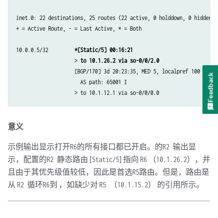
inet.0: 22 destinations, 25 routes (22 active, 0 holddown, 0 hidden)

+ = Active Route, - = Last Active, * = Both

10.0.0.5/32         
*[Static/5] 00:16:21
                    > 
to 10.1.26.2 via so-0/0/2.0
                    [BGP/170] 3d 20:23:35, MED 5, localpref 100

Feedback
                      AS path: 65001 I

意义
示例输出显示打开
的所有接口都已开启。的
输出显
R6
R2
示，配置的
静态路由 [
] 指向
（
），并
R2
Static/5
R6
10.1.26.2
且由于其优先级值较低，因此是首选
路由。但是，路由是
R5
从
循环
到 ，如缺少对
（
） 的引用所示。
R2
R6
R5
10.1.15.2