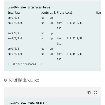
user@R6>
 show interfaces terse 
Interface               Admin Link Proto Local                 Remote

so-0/0/0                up    up  

so-0/0/0.0              up    up   inet  10.1.56.2/30    

                                   iso  

so-0/0/2                up    up  

so-0/0/2.0              up    up   inet  10.1.26.2/30    

                                   iso  

so-0/0/3                up    up  

so-0/0/3.0              up    up   inet  10.1.36.2/30    

                                   iso 

以下示例输出来自
：
R2
content_copy
zoom_out_map
user@R2> 
show route 10.0.0.5