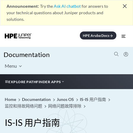
close
Announcement:
Try the
Ask AI chatbot
for answers to
your technical questions about Juniper products and
solutions.
HPE Aruba Docs
arrow_forward
Documentation
Menu
EXPLORE PATHFINDER APPS
Home
Documentation
Junos OS
IS-IS 用户指南
监控和排故网络问题
网络问题故障排除
IS-IS 用户指南