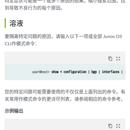
特定症状可能是一个或多个原因的结果。缩小搜索范围，找
到导致不良行为的每个原因。
溶液
要隔离特定问题的原因，请输入以下一项或全部 Junos OS
CLI作模式命令：
content_copy
zoom_out_map
             user@host> 
show < configuration | bgp | interfaces | isi
您的特定问题可能需要使用的不仅仅是上面列出的命令。有
关常用作模式命令的更详尽列表，请参阅相应的命令参考。
示例输出
content_copy
zoom_out_map