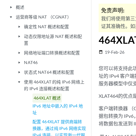
概述
play_arrow
免责声明:
运营商等级 NAT （CGNAT）
play_arrow
我们将使用第三
证其准确性。如果
确定性 NAT 概述和配置
play_arrow
动态仅限地址源 NAT 概述和配
464XL
play_arrow
置
19-Feb-26
date_range
网络地址端口转换概述和配置
play_arrow
NAT46
play_arrow
您可以将支持此功能
状态式 NAT64 概述和配置
play_arrow
址的 IPv4 客户
使用 464XLAT 的纯 IPv6 网络上
play_arrow
服务器模型中仅支持 
的 IPv4 连接概述和配置
XLAT464的优点
464XLAT 概述
IPv6 地址中嵌入的 IPv4 地
客户端转换器 （CL
址
据包转换为 IPv6
配置 464XLAT 提供商端转
将数据包发送到 I
换器，通过纯 IPv6 网络实现
IPv4 连接，以实现新一代服