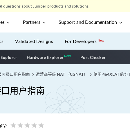
l questions about Juniper products and solutions.
ces
Partners
Support and Documentation
ts
Validated Designs
For Developers
New
New
New application
 Explorer
Hardware Explorer
Port Checker
服务接口用户指南
运营商等级 NAT （CGNAT）
使用 464XLAT 的纯
接口用户指南
star
star
star
star
star
吗?