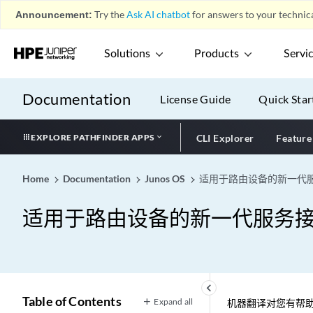
Announcement:
Try the
Ask AI chatbot
for answers to your technica
Solutions
Products
Servi
Documentation
License Guide
Quick Star
EXPLORE PATHFINDER APPS
CLI Explorer
Feature
Home
Documentation
Junos OS
适用于路由设备的新一代
适用于路由设备的新一代服务
keyboard_arrow_left
Table of Contents
Expand all
机器翻译对您有帮助