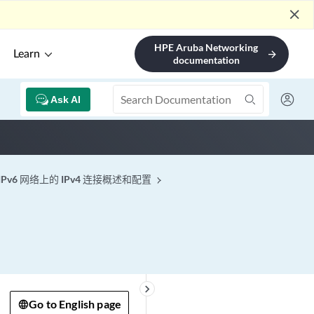
close
HPE Aruba Networking
Learn
arrow_forward
documentation
Ask AI
 IPv6 网络上的 IPv4 连接概述和配置
keyboard_arrow_right
Go to English page