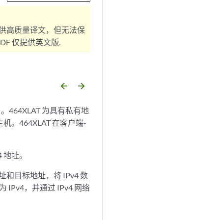
供高质量译文，但无法保
F 仅提供英文版.
arrow_backward
arrow_forward
。464XLAT 为具有私有地
机。464XLAT 在客户端-
4 地址。
址和目标地址，将 IPv4 数
IPv4，并通过 IPv4 网络