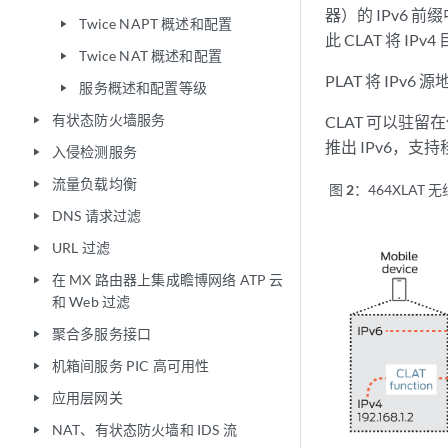
器）的 IPv6 前
Twice NAPT 概述和配置
play_arrow
此 CLAT 将 IPv4
Twice NAT 概述和配置
play_arrow
PLAT 将 IPv6
服务概述和配置等级
play_arrow
有状态防火墙服务
CLAT 可以驻
play_arrow
推出 IPv6，支
入侵检测服务
play_arrow
流量负载均衡
play_arrow
图 2：
464XLAT 
DNS 请求过滤
play_arrow
URL 过滤
play_arrow
在 MX 路由器上集成瞻博网络 ATP 云
play_arrow
和 Web 过滤
聚合多服务接口
play_arrow
机箱间服务 PIC 高可用性
play_arrow
应用层网关
play_arrow
NAT、有状态防火墙和 IDS 流
play_arrow