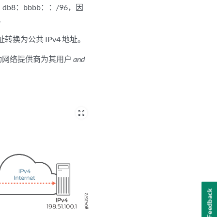
1：db8：bbbb：：/96，因
0。
地址转换为公共 IPv4 地址。
移动网络提供商为其用户
and
zoom_out_map
Feedback