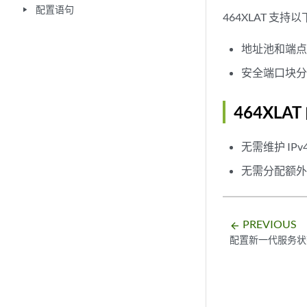
配置语句
play_arrow
464XLAT 支持
地址池和端
安全端口块
464XLA
无需维护 IPv
无需分配额外的
PREVIOUS
arrow_backward
配置新一代服务状态