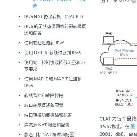
图 1：
464XLAT 
务
IPv6 NAT 协议转换 （NAT PT）
play_arrow
IPv6 的无状态源网络前缀转换概
play_arrow
述和配置
使用软线过渡到 IPv6
play_arrow
使用 DS-Lite 软线过渡到 IPv6
play_arrow
使用端口控制协议降低流量和带
play_arrow
宽要求
使用 MAP-E 和 MAP-T 过渡到
play_arrow
IPv6
软线监控和故障排除
play_arrow
端口转发概述和配置
play_arrow
端口转换功能概述和配置
play_arrow
CLAT 为每个最终
静态源 NAT 概述和配置
play_arrow
IPv6 地址。在
图 
2001：db8：aa
静态目标 NAT 概述和配置
play_arrow