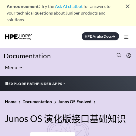
close
Announcement:
Try the
Ask AI chatbot
for answers to
your technical questions about Juniper products and
solutions.
HPE Aruba Docs
arrow_forward
Documentation
Menu
EXPLORE PATHFINDER APPS
Home
Documentation
Junos OS Evolved
Junos OS 演化版接口基础知识