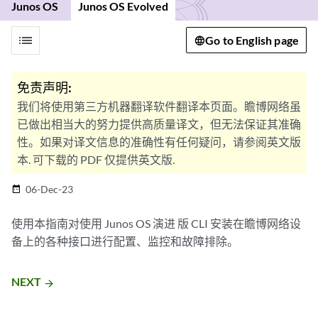
Junos OS
Junos OS Evolved
list
Go to English page
免责声明:
我们将使用第三方机器翻译软件翻译本页面。瞻博网络虽
已做出相当大的努力提供高质量译文，但无法保证其准确
性。如果对译文信息的准确性有任何疑问，请参阅英文版
本. 可下载的 PDF 仅提供英文版.
06-Dec-23
date_range
使用本指南对使用
Junos OS 演进
版 CLI 安装在瞻博网络设
备上的各种接口进行配置、监控和故障排除。
NEXT
arrow_forward