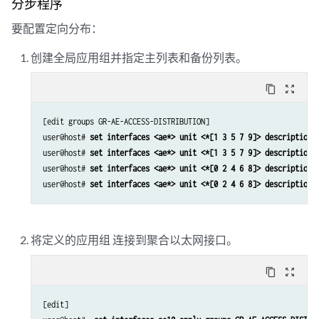
分步程序
要配置定向分布：
创建全局应用组并指定主列表和备份列表。
content_copy
zoom_out_map
[edit groups GR-AE-ACCESS-DISTRIBUTION]

user@host#
 set interfaces <ae*> unit <*[1 3 5 7 9]> description 
user@host#
 set interfaces <ae*> unit <*[1 3 5 7 9]> description 
user@host#
 set interfaces <ae*> unit <*[0 2 4 6 8]> description 
user@host#
 set interfaces <ae*> unit <*[0 2 4 6 8]> description 
将定义的应用组
连接到聚合以太网接口。
content_copy
zoom_out_map
[edit]
