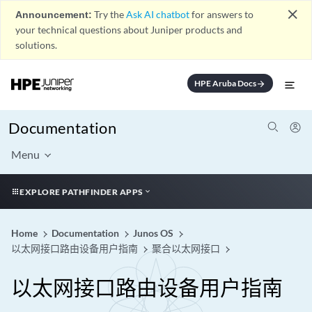
close
Announcement:
Try the
Ask AI chatbot
for answers to
your technical questions about Juniper products and
solutions.
HPE Aruba Docs
arrow_forward
Documentation
Menu
EXPLORE PATHFINDER APPS
Home
Documentation
Junos OS
以太网接口路由设备用户指南
聚合以太网接口
以太网接口路由设备用户指南