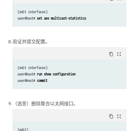
[edit interfaces]

user@host# 
set aex multicast-statistics 
验证并提交配置。
content_copy
zoom_out_map
[edit interfaces]

user@host# 
run show configuration 
user@host# 
commit
（选答）删除聚合以太网接口。
content_copy
zoom_out_map
[edit]
