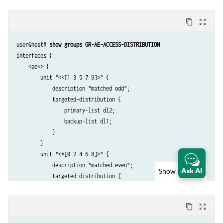
content_copy
zoom_out_map
user@host# 
show groups GR-AE-ACCESS-DISTRIBUTION
interfaces {

    <ae*> {

        unit "<*[1 3 5 7 9]>" {

            description "matched odd";

            targeted-distribution {

                primary-list dl2;

                backup-list dl1;

            }

        }

        unit "<*[0 2 4 6 8]>" {

            description "matched even";

Ask AI
Show
more
            targeted-distribution {

                primary-list dl1;

                backup-list dl2;

content_copy
zoom_out_map
            }

        }
