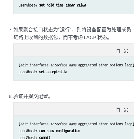
user@host# 
set hold-time 
timer-value
如果聚合接口状态为“运行”，则将设备配置为处理成员
链路上收到的数据包，而不考虑 LACP 状态。
content_copy
zoom_out_map
[edit interfaces 
interface-name
 aggregated-ether-options lacp]

user@host# 
set accept-data 
验证并提交配置。
content_copy
zoom_out_map
[edit interfaces 
interface-name
 aggregated-ether-options lacp]

user@host# 
run show configuration 
user@host# 
commit