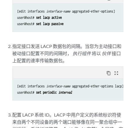
[edit interfaces 
interface-name
 aggregated-ether-options]

user@host# 
set lacp active 
user@host# 
set lacp passive 
指定接口发送 LACP 数据包的间隔。当您为主动接口和
被动接口配置不同的间隔时，
执行组件
将以
伙伴
接口
上配置的速率传输数据包。
content_copy
zoom_out_map
[edit interfaces 
interface-name
 aggregated-ether-options lacp]

user@host# 
set periodic 
interval
配置 LACP 系统 ID。LACP 中用户定义的系统标识符使
来自两个不同设备的两个端口能够像在同一聚合组中一