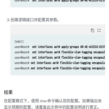
user@host# 
 set interfaces ae10 apply-groups GR-AE-ACCESS-DISTRI
创建逻辑接口并配置其参数。
content_copy
zoom_out_map
[edit]

user@host# 
 set interfaces ae10 apply-groups GR-AE-ACCESS-DISTRI
user@host# 
 set interfaces ae10 flexible-vlan-tagging encapsulat
user@host# 
 set interfaces ae10 flexible-vlan-tagging encapsulat
user@host# 
set interfaces ae10 flexible-vlan-tagging encapsulati
user@host# 
set interfaces ae10 flexible-vlan-tagging encapsulati
结果
在配置模式下，使用
命令确认您的配置。如果输出未
show
显示预期的配置，请重复此示例中的配置说明进行更正。