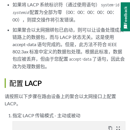
如果将 LACP 系统标识符（通过使用语句）
system-id
Feedback
配置为全部为零 （00：00：00：00：00：
systemid
00），则提交操作将引发错误。
如果聚合以太网捆绑包已启动，则可以让设备处理成员
链路上的数据包，而与 LACP 状态无关。这是使用
accept-data 语句完成的。但是，此方法不符合 IEEE
802.3ax 标准中定义的数据包处理。根据此标准，数据
包应被丢弃，但由于您配置
了语句，因此会
accept-data
改为处理数据包。
配置 LACP
请按照以下步骤在路由设备上的聚合以太网接口上配置
LACP。
指定 LACP 传输模式 - 主动或被动
content_copy
zoom_out_map