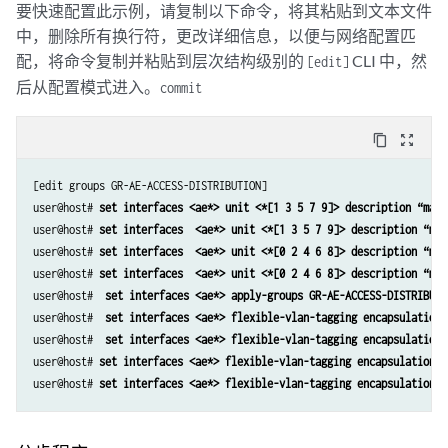
要快速配置此示例，请复制以下命令，将其粘贴到文本文件
中，删除所有换行符，更改详细信息，以便与网络配置匹
配，将命令复制并粘贴到层次结构级别的
CLI 中，然
[edit]
后从配置模式进入。
commit
content_copy
zoom_out_map
[edit groups GR-AE-ACCESS-DISTRIBUTION]

user@host#
 set interfaces <ae*> unit <*[1 3 5 7 9]> description “matc
user@host#
 set interfaces  <ae*> unit <*[1 3 5 7 9]> description “mat
user@host#
 set interfaces  <ae*> unit <*[0 2 4 6 8]> description “mat
user@host#
 set interfaces  <ae*> unit <*[0 2 4 6 8]> description “mat
user@host# 
 set interfaces <ae*> apply-groups GR-AE-ACCESS-DISTRIBUTI
user@host# 
 set interfaces <ae*> flexible-vlan-tagging encapsulation 
user@host# 
 set interfaces <ae*> flexible-vlan-tagging encapsulation 
user@host# 
set interfaces <ae*> flexible-vlan-tagging encapsulation f
user@host# 
set interfaces <ae*> flexible-vlan-tagging encapsulation f