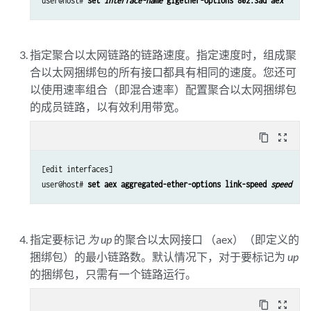
user@host# 
set 
interface-name
 gigether-options 802.3ad ae
x
指定聚合以太网链路的链路速度。指定速度时，组成聚
合以太网捆绑包的所有接口都具有相同的速度。您还可
以使用速率组合（即混合速率）配置聚合以太网捆绑包
的成员链路，以有效利用带宽。
content_copy
zoom_out_map
[edit interfaces]

user@host# 
set aex aggregated-ether-options link-speed 
speed
指定要标记
为 up
的聚合以太网接口 （aex）（即定义的
捆绑包）的最小链路数。默认情况下，对于要标记为
up
的捆绑包，只需有一个链路运行。
content_copy
zoom_out_map