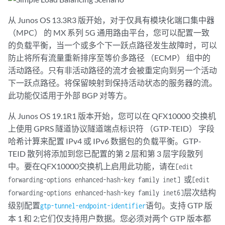
从 Junos OS 13.3R3 版开始，对于仅具有模块化端口集中器
（MPC） 的 MX 系列 5G 通用路由平台，您可以配置一致
的负载平衡，当一个或多个下一跃点路径发生故障时，可以
防止将所有流量重新排序至等价多路径 （ECMP） 组中的
活动路径。只有非活动路径的流才会被重定向到另一个活动
下一跃点路径。将保留映射到保持活动状态的服务器的流。
此功能仅适用于外部 BGP 对等方。
从 Junos OS 19.1R1 版本开始，您可以在 QFX10000 交换机
上使用 GPRS 隧道协议隧道端点标识符 （GTP-TEID） 字段
哈希计算来配置 IPv4 或 IPv6 数据包的负载平衡。GTP-
TEID 散列将添加到您已配置的第 2 层和第 3 层字段散列
中。要在QFX10000交换机上启用此功能，请在
[edit
或
forwarding-options enhanced-hash-key family inet]
[edit
层次结构
forwarding-options enhanced-hash-key family inet6]
级别配置
语句。支持 GTP 版
gtp-tunnel-endpoint-identifier
本 1 和 2;它们仅支持用户数据。您必须对两个 GTP 版本都