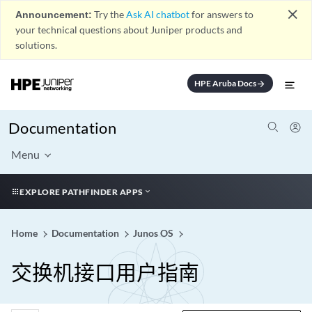
close
Announcement:
Try the
Ask AI chatbot
for answers to
your technical questions about Juniper products and
solutions.
HPE Aruba Docs
arrow_forward
Documentation
Menu
EXPLORE PATHFINDER APPS
Home
Documentation
Junos OS
交换机接口用户指南