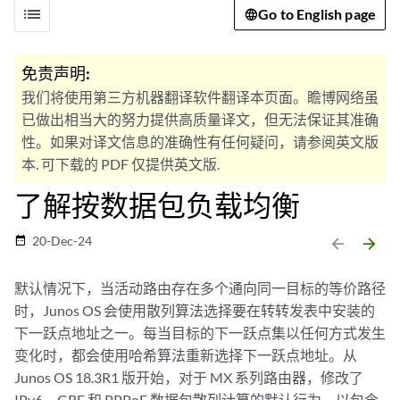
list
Go to English page
免责声明:
我们将使用第三方机器翻译软件翻译本页面。瞻博网络虽
已做出相当大的努力提供高质量译文，但无法保证其准确
性。如果对译文信息的准确性有任何疑问，请参阅英文版
本. 可下载的 PDF 仅提供英文版.
了解按数据包负载均衡
20-Dec-24
date_range
arrow_backward
arrow_forward
默认情况下，当活动路由存在多个通向同一目标的等价路径
时，Junos OS 会使用散列算法选择要在转转发表中安装的
下一跃点地址之一。每当目标的下一跃点集以任何方式发生
变化时，都会使用哈希算法重新选择下一跃点地址。从
Junos OS 18.3R1 版开始，对于 MX 系列路由器，修改了
IPv6、GRE 和 PPPoE 数据包散列计算的默认行为，以包含