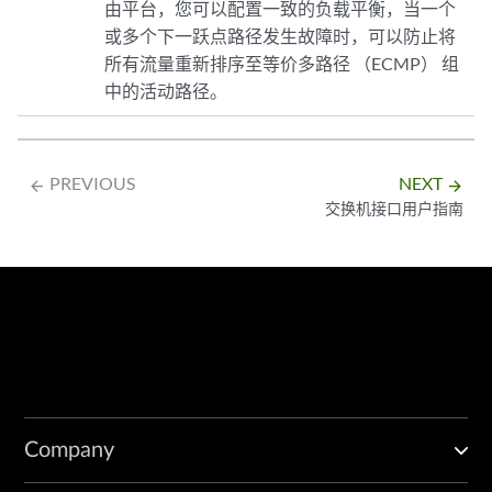
由平台，您可以配置一致的负载平衡，当一个
或多个下一跃点路径发生故障时，可以防止将
所有流量重新排序至等价多路径 （ECMP） 组
中的活动路径。
PREVIOUS
NEXT
arrow_backward
arrow_forward
交换机接口用户指南
Company