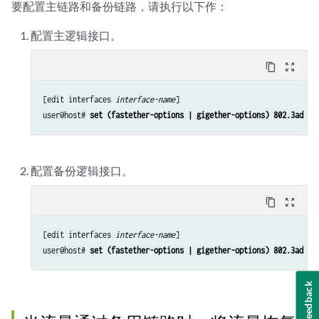
要配置主链路和备份链路，请执行以下作：
配置主逻辑接口。
content_copy
zoom_out_map
[edit interfaces 
interface-name
]

user@host# 
set (fastether-options | gigether-options) 802.3ad ae
配置备份逻辑接口。
content_copy
zoom_out_map
[edit interfaces 
interface-name
]

user@host# 
set (fastether-options | gigether-options) 802.3ad ae
Feedback