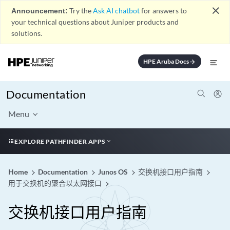
close
Announcement:
Try the
Ask AI chatbot
for answers to
your technical questions about Juniper products and
solutions.
HPE Aruba Docs
arrow_forward
Documentation
Menu
EXPLORE PATHFINDER APPS
Home
Documentation
Junos OS
交换机接口用户指南
用于交换机的聚合以太网接口
交换机接口用户指南