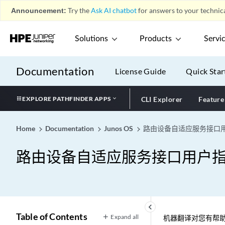
Announcement:
Try the
Ask AI chatbot
for answers to your technica
Solutions
Products
Servi
Documentation
License Guide
Quick Star
EXPLORE PATHFINDER APPS
CLI Explorer
Feature
Home
Documentation
Junos OS
路由设备自适应服务接口
路由设备自适应服务接口用户
keyboard_arrow_left
Table of Contents
Expand all
机器翻译对您有帮助