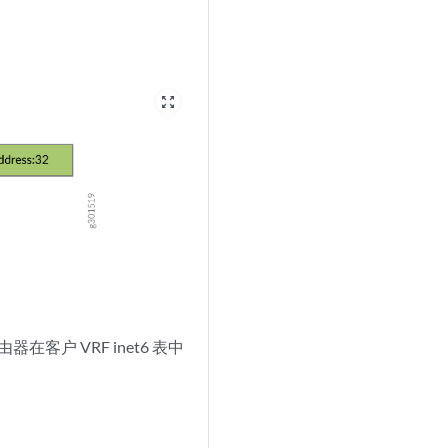
zoom_out_map
在客户 VRF inet6 表中