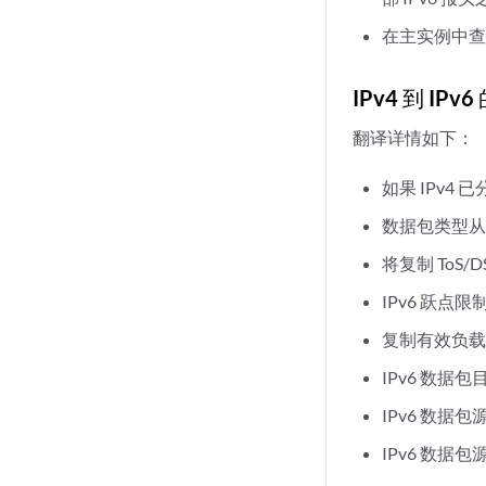
在主实例中查找
IPv4 到 IPv
翻译详情如下：
如果 IPv4
数据包类型从 I
将复制 ToS/
IPv6 跃点限制
复制有效负载
IPv6 数据包目的
IPv6 数据包源
IPv6 数据