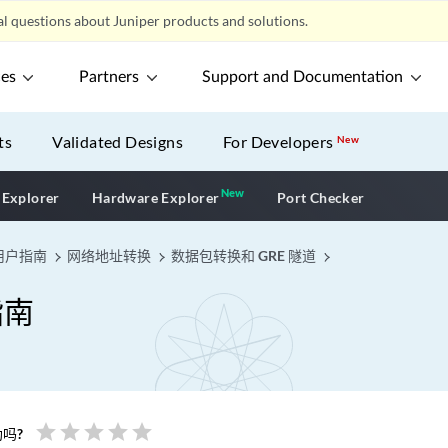
l questions about Juniper products and solutions.
ces
Partners
Support and Documentation
ts
Validated Designs
For Developers
New
New
New application
 Explorer
Hardware Explorer
Port Checker
用户指南
网络地址转换
数据包转换和 GRE 隧道
指南
star
star
star
star
star
吗?