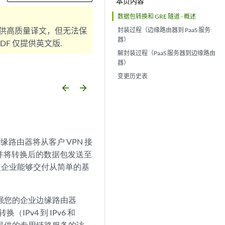
本页内容
数据包转换和 GRE 隧道 - 概述
供高质量译文，但无法保
封装过程（边缘路由器到 PaaS 服务
器）
F 仅提供英文版.
解封装过程（PaaS 服务器到边缘路由
器）
变更历史表
arrow_backward
arrow_forward
路由器将从客户 VPN 接
转换，并将转换后的数据包发送至
源使企业能够交付从简单的基
支持增强您的企业边缘路由器
IPv4 到 IPv6 和
 形式提供的专用链路服务的访