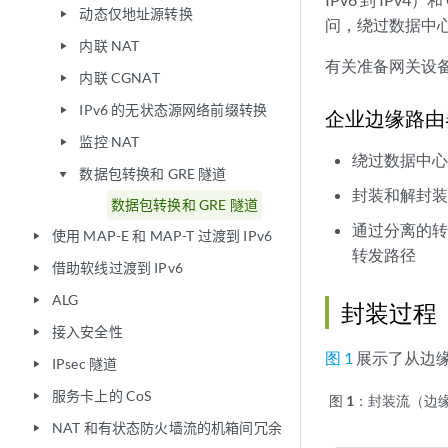
动态仅地址源转换
play_arrow
问，绕过数据中
内联 NAT
play_arrow
有关准备网关设备以
内联 CGNAT
play_arrow
IPv6 的无状态源网络前缀转换
play_arrow
企业边缘路由
监控 NAT
play_arrow
绕过数据中
数据包转换和 GRE 隧道
play_arrow
封装和解封
数据包转换和 GRE 隧道
通过分离的
使用 MAP-E 和 MAP-T 过渡到 IPv6
play_arrow
转发路径
借助软线过渡到 IPv6
play_arrow
ALG
play_arrow
封装过程（
接入安全性
play_arrow
图 1
展示了从边缘
IPsec 隧道
play_arrow
服务卡上的 CoS
play_arrow
图 1：
封装流（边缘
NAT 和有状态防火墙流的机箱间冗余
play_arrow