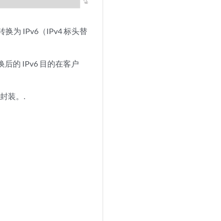
换为 IPv6（IPv4 标头替
换后的 IPv6 目的在客户
 封装。.