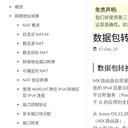
概述
play_arrow
免责声明:
网络地址转换
play_arrow
我们将使用第三
证其准确性。如果
NAT 概述
play_arrow
状态式 NAT64
数据包转
play_arrow
静态源 NAT
play_arrow
17-Dec-25
date_range
静态目标 NAT
play_arrow
网络地址端口转换
play_arrow
数据包转换和
可确定的 NAT
play_arrow
NAT 协议转换
MX 路由器在部
play_arrow
收的 IPv4 流
使用 464XLAT 跨仅 IPv6 网络实
play_arrow
平台即服务 （P
现 IPv4 连接
于 云 的应用到
端口控制协议
play_arrow
从 Junos O
安全端口块分配
play_arrow
（MX 路由器）。
端口转发
play_arrow
IPv6 到 IP