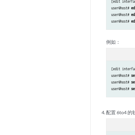
[edit interfa
user@host# 
ed
user@host# 
ed
user@host# 
ed
例如：
[edit interfa
user@host# 
se
user@host# 
se
user@host# 
se
配置 6to4 