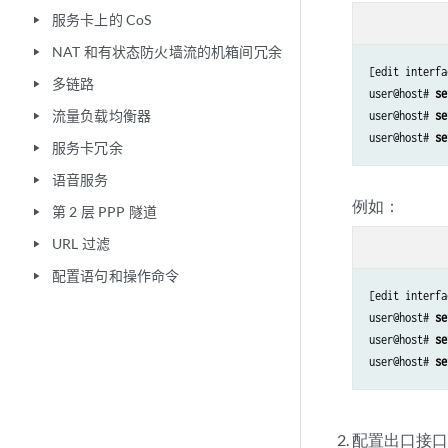
服务卡上的 CoS
play_arrow
NAT 和有状态防火墙流的机箱间冗余
play_arrow
[edit interfa
多链路
play_arrow
user@host# 
se
流量负载均衡器
user@host# 
se
play_arrow
user@host# 
se
服务卡冗余
play_arrow
语音服务
play_arrow
例如：
第 2 层 PPP 隧道
play_arrow
URL 过滤
play_arrow
配置语句和操作命令
play_arrow
[edit interfa
user@host# 
se
user@host# 
se
user@host# 
se
配置出口接