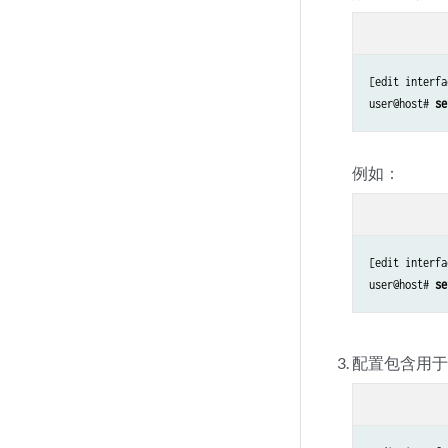
[edit interfa
user@host# 
se
例如：
[edit interfa
user@host# 
se
配置包含用