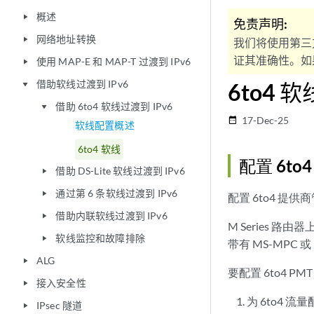
概述
play_arrow
免责声明:
网络地址转换
play_arrow
我们将使用第三
证其准确性。如果
使用 MAP-E 和 MAP-T 过渡到 IPv6
play_arrow
借助软线过渡到 IPv6
6to4 软
play_arrow
借助 6to4 软线过渡到 IPv6
play_arrow
17-Dec-25
date_range
软线配置概述
6to4 软线
配置 6t
借助 DS-Lite 软线过渡到 IPv6
play_arrow
通过第 6 条软线过渡到 IPv6
play_arrow
配置 6to4 
借助内联软线过渡到 IPv6
play_arrow
M Series 路由
软线监控和故障排除
play_arrow
带有 MS-MPC 或
ALG
play_arrow
要配置 6to4 
接入安全性
play_arrow
为 6to4
IPsec 隧道
play_arrow