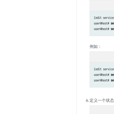
[edit service
user@host# 
se
user@host# 
se
例如：
[edit service
user@host# 
se
user@host# 
se
定义一个状