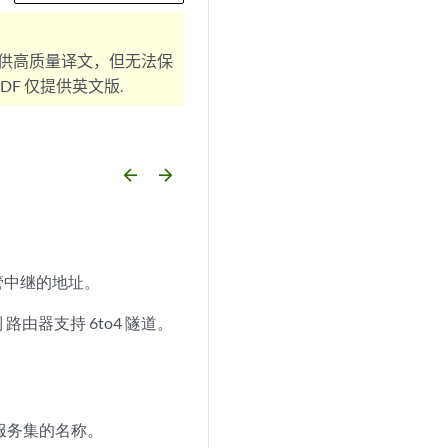
供高质量译文，但无法保
F 仅提供英文版.
arrow_backward
arrow_forward
托管中继的地址。
系列 路由器支持 6to4 隧道。
的服务集的名称。