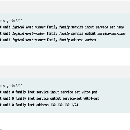
ces ge-0/2/1]

t unit 
logical-unit-number
 family 
family
 service input 
service-set-name
t unit 
logical-unit-number
 family 
family
 service output 
service-set-name
t unit 
logical-unit-number
 family 
family
 address 
addres
ces ge-0/2/1]

t unit 0 family inet service input service-set v6to4-pmt
t unit 0 family inet service output service-set v6to4-pmt
t unit 0 family inet address 130.130.130.1/24
口。