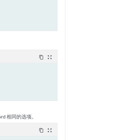
content_copy
zoom_out_map
 6rd 相同的选项。
content_copy
zoom_out_map