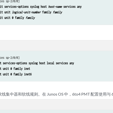
ces sp-2/0/0]

it services-options syslog host 
host-name
 services any
it unit 
logical-unit-number
 family 
family
it unit 0 family 
family
ces sp-2/0/0]

t services-options syslog host local services any
t unit 0 family inet
t unit 0 family inet6
的软线集中器和软线规则。在 Junos OS 中，6to4 PMT 配置使用与