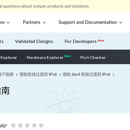
l questions about Juniper products and solutions.
ces
Partners
Support and Documentation
ts
Validated Designs
For Developers
New
New
New application
 Explorer
Hardware Explorer
Port Checker
用户指南
借助软线过渡到 IPv6
借助 6to4 软线过渡到 IPv6
指南
star
star
star
star
star
吗?