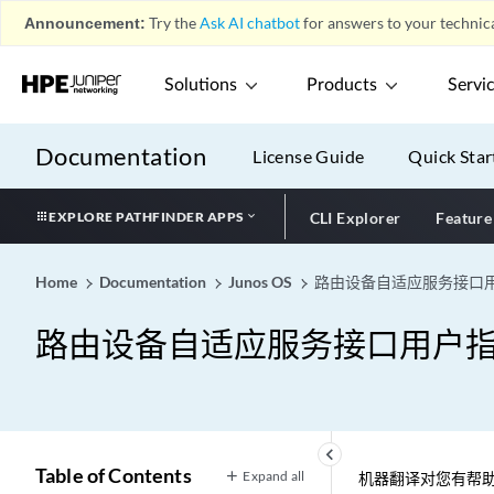
Announcement:
Try the
Ask AI chatbot
for answers to your technica
Solutions
Products
Servi
Documentation
License Guide
Quick Star
EXPLORE PATHFINDER APPS
CLI Explorer
Feature
Home
Documentation
Junos OS
路由设备自适应服务接口
路由设备自适应服务接口用户
keyboard_arrow_left
Table of Contents
Expand all
机器翻译对您有帮助