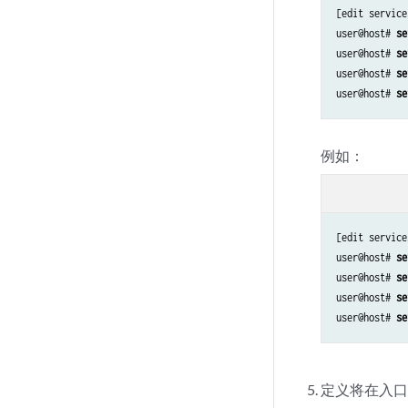
[edit service
user@host# 
se
user@host# 
se
user@host# 
se
user@host# 
se
例如：
[edit service
user@host# 
se
user@host# 
se
user@host# 
se
user@host# 
se
定义将在入