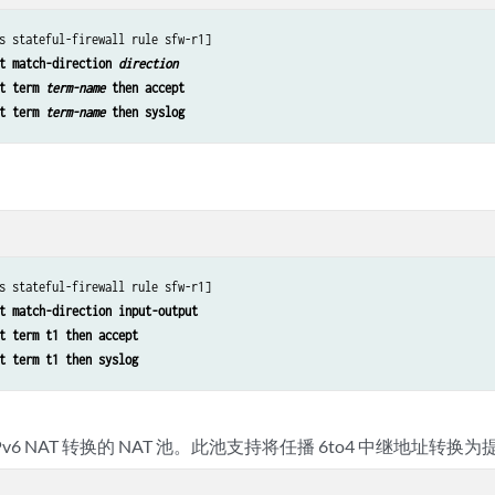
s stateful-firewall rule sfw-r1]

t match-direction 
direction
t term 
term-name
 then accept
t term 
term-name
 then syslog
s stateful-firewall rule sfw-r1]

t match-direction input-output
t term t1 then accept
t term t1 then syslog
Pv6 NAT 转换的 NAT 池。此池支持将任播 6to4 中继地址