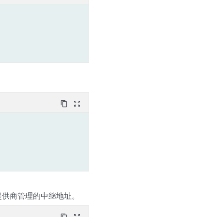
content_copy
zoom_out_map
转换为提供商管理的中继地址。