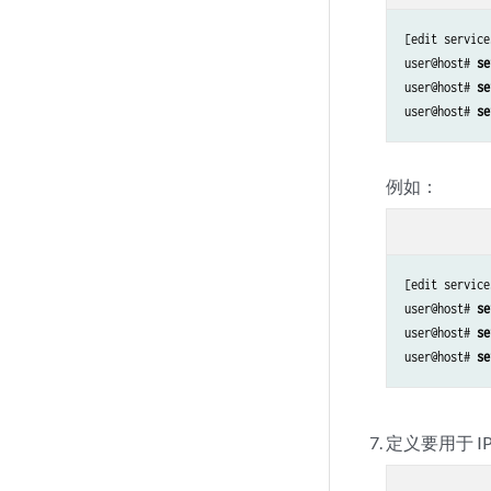
[edit service
user@host# 
se
user@host# 
se
user@host# 
se
例如：
[edit service
user@host# 
se
user@host# 
se
user@host# 
se
定义要用于 I