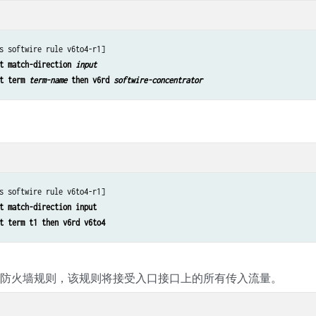
s softwire rule v6to4-r1]

t match-direction 
input
t term 
term-name
 then v6rd 
softwire-concentrator
s softwire rule v6to4-r1]

t match-direction input
t term t1 then v6rd v6to4
态防火墙规则，该规则将接受入口接口上的所有传入流量。