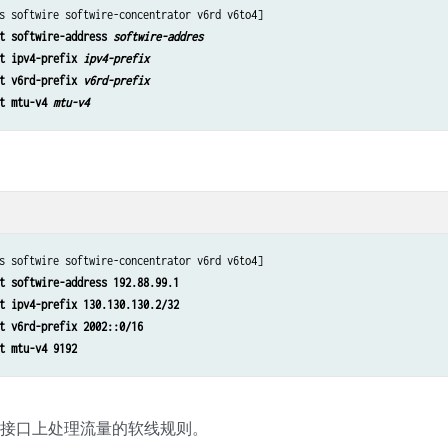
s softwire softwire-concentrator v6rd v6to4]

t softwire-address 
softwire-addres
t ipv4-prefix 
ipv4-prefix
t v6rd-prefix 
v6rd-prefix
t mtu-v4 
mtu-v4
s softwire softwire-concentrator v6rd v6to4]

t softwire-address 192.88.99.1
t ipv4-prefix 130.130.130.2/32
t v6rd-prefix 2002::0/16
t mtu-v4 9192
口接口上处理流量的软线规则。