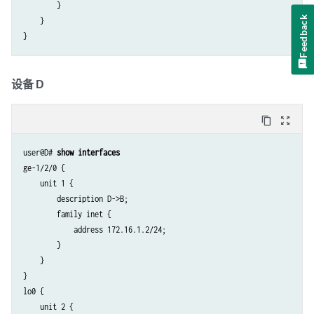
        }

Feedback
    }

设备 D
content_copy
zoom_out_map
user@D# 
show interfaces
ge-1/2/0 {

    unit 1 {

        description D->B;

        family inet {

            address 172.16.1.2/24;

        }

    }

}

lo0 {

    unit 2 {
