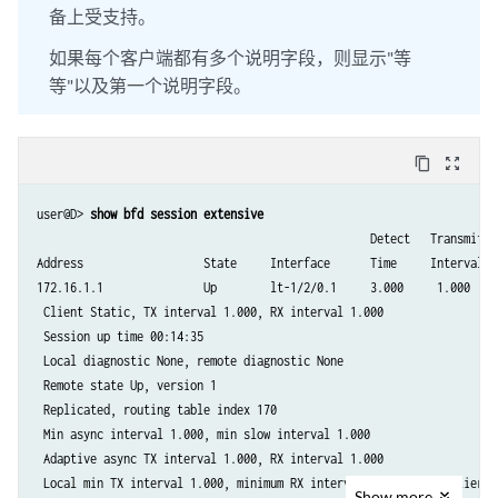
1 sessions, 1 clients

备上受支持。
Cumulative transmit rate 1.0 pps, cumulative receive rate 1.0 pps
如果每个客户端都有多个说明字段，则显示"等
等"以及第一个说明字段。
content_copy
zoom_out_map
user@D> 
show bfd session extensive
                                                  Detect   Transmit

Address                  State     Interface      Time     Interval  M
172.16.1.1               Up        lt-1/2/0.1     3.000     1.000     
 Client Static, TX interval 1.000, RX interval 1.000

 Session up time 00:14:35

 Local diagnostic None, remote diagnostic None

 Remote state Up, version 1

 Replicated, routing table index 170

 Min async interval 1.000, min slow interval 1.000

 Adaptive async TX interval 1.000, RX interval 1.000

 Local min TX interval 1.000, minimum RX interval 1.000, multiplier 3

Show
more