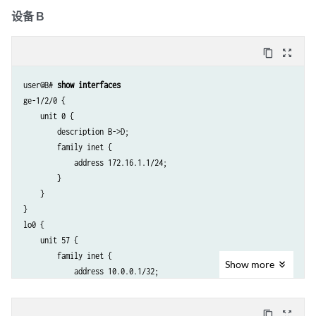
设备 B
content_copy
zoom_out_map
user@B# 
show interfaces
ge-1/2/0 {

    unit 0 {

        description B->D;

        family inet {

            address 172.16.1.1/24;

        }

    }

}

lo0 {

    unit 57 {

        family inet {

Show
more
            address 10.0.0.1/32;

            address 10.0.0.2/32;

        }

content_copy
zoom_out_map