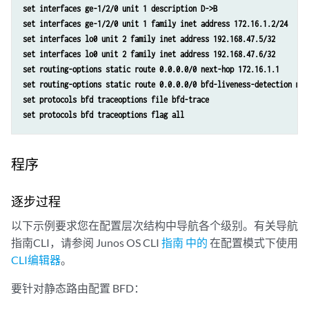
set interfaces ge-1/2/0 unit 1 description D->B
set interfaces ge-1/2/0 unit 1 family inet address 172.16.1.2/24
set interfaces lo0 unit 2 family inet address 192.168.47.5/32
set interfaces lo0 unit 2 family inet address 192.168.47.6/32
set routing-options static route 0.0.0.0/0 next-hop 172.16.1.1
set routing-options static route 0.0.0.0/0 bfd-liveness-detection min
set protocols bfd traceoptions file bfd-trace 
set protocols bfd traceoptions flag all
程序
逐步过程
以下示例要求您在配置层次结构中导航各个级别。有关导航
指南CLI，请参阅 Junos OS CLI
指南 中的
在配置模式下使用
CLI编辑器
。
要针对静态路由配置 BFD：