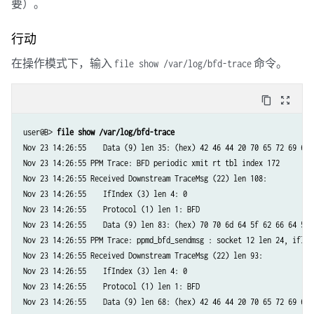
要）。
行动
在操作模式下，输入
命令。
file show /var/log/bfd-trace
content_copy
zoom_out_map
user@B> 
file show /var/log/bfd-trace
Nov 23 14:26:55    Data (9) len 35: (hex) 42 46 44 20 70 65 72 69 6f 
Nov 23 14:26:55 PPM Trace: BFD periodic xmit rt tbl index 172

Nov 23 14:26:55 Received Downstream TraceMsg (22) len 108:

Nov 23 14:26:55    IfIndex (3) len 4: 0

Nov 23 14:26:55    Protocol (1) len 1: BFD

Nov 23 14:26:55    Data (9) len 83: (hex) 70 70 6d 64 5f 62 66 64 5f 
Nov 23 14:26:55 PPM Trace: ppmd_bfd_sendmsg : socket 12 len 24, ifl 7
Nov 23 14:26:55 Received Downstream TraceMsg (22) len 93:

Nov 23 14:26:55    IfIndex (3) len 4: 0

Nov 23 14:26:55    Protocol (1) len 1: BFD

Nov 23 14:26:55    Data (9) len 68: (hex) 42 46 44 20 70 65 72 69 6f 