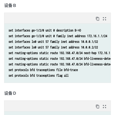
设备 B
content_copy
zoom_out_map
set interfaces ge-1/2/0 unit 0 description B->D
set interfaces ge-1/2/0 unit 0 family inet address 172.16.1.1/24
set interfaces lo0 unit 57 family inet address 10.0.0.1/32
set interfaces lo0 unit 57 family inet address 10.0.0.2/32
set routing-options static route 192.168.47.0/24 next-hop 172.16.1.2
set routing-options static route 192.168.47.0/24 bfd-liveness-detecti
set routing-options static route 192.168.47.0/24 bfd-liveness-detecti
set protocols bfd traceoptions file bfd-trace 
set protocols bfd traceoptions flag all
设备 D
content_copy
zoom_out_map