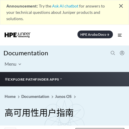
close
Announcement:
Try the
Ask AI chatbot
for answers to
your technical questions about Juniper products and
solutions.
HPE Aruba Docs
arrow_forward
Documentation
Menu
EXPLORE PATHFINDER APPS
Home
Documentation
Junos OS
高可用性用户指南