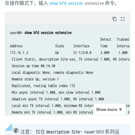
在操作模式下，输入
命令。
show bfd session
extensive
content_copy
zoom_out_map
user@B> 
show bfd session extensive
                                                  Detect   Transmit

Address                  State     Interface      Time     Interval  M
172.16.1.2               Up        lt-1/2/0.0     3.000     1.000     
 Client Static, description Site-xxx, TX interval 1.000, RX interval 1
 Session up time 00:14:30

 Local diagnostic None, remote diagnostic None

 Remote state Up, version 1

 Replicated, routing table index 172

 Min async interval 1.000, min slow interval 1.000

 Adaptive async TX interval 1.000, RX interval 1.000

 Local min TX interval 1.000, minimum RX interval 1.000, multiplier 3

Show
more
 Remote min TX interval 1.000, min RX interval 1.000, multiplier 3

 Local discriminator 2, remote discriminator 1

 Echo mode disabled/inactive

注意：
仅在
SRX 系列设
description Site- <
xxx
>