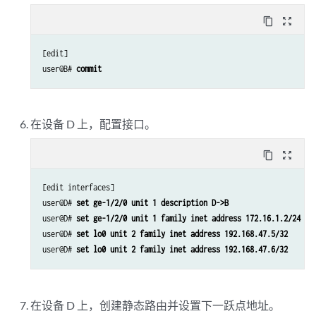
content_copy
zoom_out_map
[edit]

user@B# 
commit
在设备 D 上，配置接口。
content_copy
zoom_out_map
[edit interfaces]

user@D# 
set ge-1/2/0 unit 1 description D->B
user@D# 
set ge-1/2/0 unit 1 family inet address 172.16.1.2/24
user@D# 
set lo0 unit 2 family inet address 192.168.47.5/32
user@D# 
set lo0 unit 2 family inet address 192.168.47.6/32
在设备 D 上，创建静态路由并设置下一跃点地址。