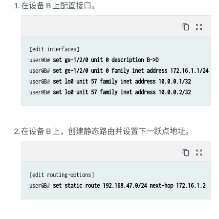
在设备 B 上配置接口。
content_copy
zoom_out_map
[edit interfaces]

user@B# 
set ge-1/2/0 unit 0 description B->D
user@B# 
set ge-1/2/0 unit 0 family inet address 172.16.1.1/24
user@B# 
set lo0 unit 57 family inet address 10.0.0.1/32
user@B# 
set lo0 unit 57 family inet address 10.0.0.2/32
在设备 B 上，创建静态路由并设置下一跃点地址。
content_copy
zoom_out_map
[edit routing-options]

user@B# 
set static route 192.168.47.0/24 next-hop 172.16.1.2