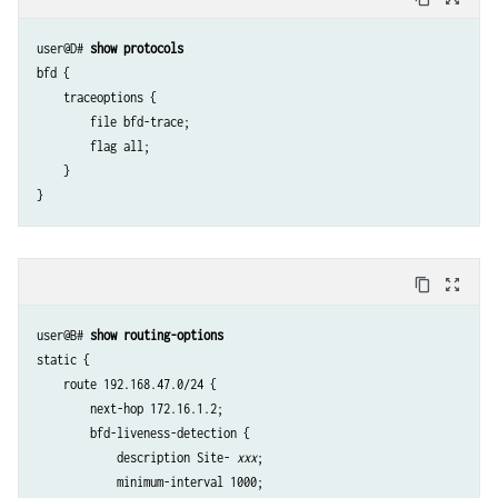
    }

user@D# 
show protocols
bfd {

    traceoptions {

        file bfd-trace;

        flag all;

    }

content_copy
zoom_out_map
user@B# 
show routing-options
static {

    route 192.168.47.0/24 {

        next-hop 172.16.1.2;

        bfd-liveness-detection {

            description Site- 
xxx
;

            minimum-interval 1000;
