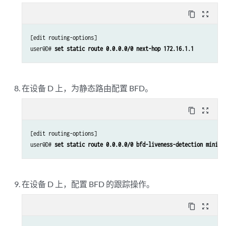
content_copy
zoom_out_map
[edit routing-options]

user@D# 
set static route 0.0.0.0/0 next-hop 172.16.1.1
在设备 D 上，为静态路由配置 BFD。
content_copy
zoom_out_map
[edit routing-options]

user@D# 
set static route 0.0.0.0/0 bfd-liveness-detection minimu
在设备 D 上，配置 BFD 的跟踪操作。
content_copy
zoom_out_map