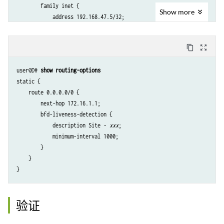
        family inet {

Show
more
            address 192.168.47.5/32;

            address 192.168.47.6/32;

        }

content_copy
zoom_out_map
    }

user@D# 
show routing-options
static {

    route 0.0.0.0/0 {

        next-hop 172.16.1.1;

        bfd-liveness-detection {

            description Site - 
xxx
;

            minimum-interval 1000;

        }

    }

验证