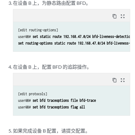
在设备 B 上，为静态路由配置 BFD。
content_copy
zoom_out_map
[edit routing-options]

user@B# 
set static route 192.168.47.0/24 bfd-liveness-detection 
set routing-options static route 192.168.47.0/24 bfd-liveness-de
在设备 B 上，配置 BFD 的追踪操作。
content_copy
zoom_out_map
[edit protocols]

user@B# 
set bfd traceoptions file bfd-trace 
user@B# 
set bfd traceoptions flag all
如果完成设备 B 配置，请提交配置。