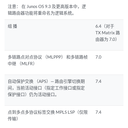
注意：
在 Junos OS 9.3 及更高版本中，逻
辑路由器功能将重命名为逻辑系统。
组 播
6.4（对于
TX Matrix 路
由器为 7.0）
多链路点对点协议 （MLPPP） 和多链路帧
7.0
中继 （MLFR）
自动保护交换 （APS）— 路由引擎切换期
7.4
间，当前活动接口（指定工作接口或指定
保护接口）仍为活动接口。
点到多点多协议标签交换 MPLS LSP（仅限
7.4
传输）