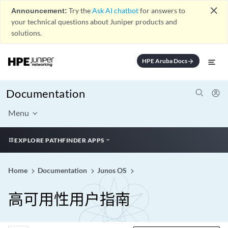
close
Announcement:
Try the
Ask AI chatbot
for answers to
your technical questions about Juniper products and
solutions.
HPE Aruba Docs
arrow_forward
Documentation
Menu
EXPLORE PATHFINDER APPS
Home
Documentation
Junos OS
高可用性用户指南