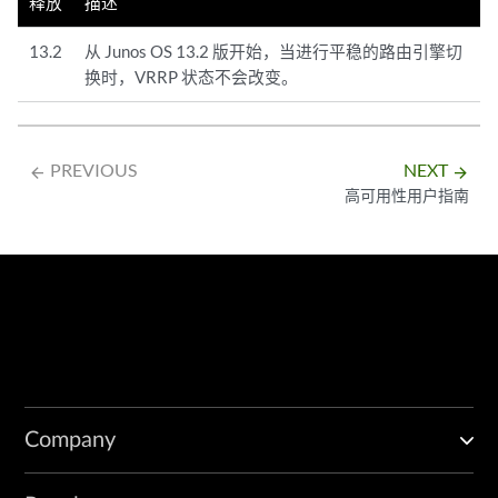
释放
描述
13.2
从 Junos OS 13.2 版开始，当进行平稳的路由引擎切
换时，VRRP 状态不会改变。
PREVIOUS
NEXT
arrow_backward
arrow_forward
高可用性用户指南
Company