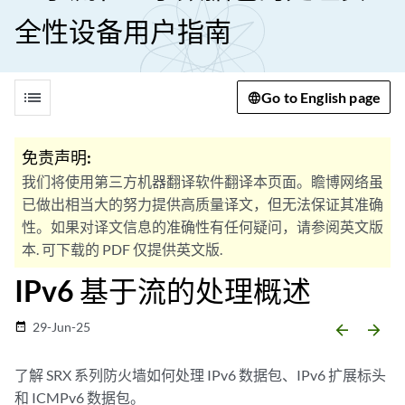
全性设备用户指南
list
Go to English page
免责声明:
我们将使用第三方机器翻译软件翻译本页面。瞻博网络虽
已做出相当大的努力提供高质量译文，但无法保证其准确
性。如果对译文信息的准确性有任何疑问，请参阅英文版
本. 可下载的 PDF 仅提供英文版.
IPv6 基于流的处理概述
29-Jun-25
date_range
arrow_backward
arrow_forward
了解 SRX 系列防火墙如何处理 IPv6 数据包、IPv6 扩展标头
和 ICMPv6 数据包。