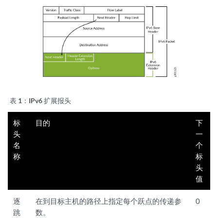
表 1：
IPv6 扩展报头
标
目的
下
头
一
名
个
称
标
头
值
逐
在到目标主机的路径上指定每个跃点的传递参
0
跳
数。