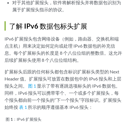
对于其他扩展报头，软件将解析报头并将数据包识别为
属于扩展报头指示的协议。
了解 IPv6 数据包标头扩展
IPv6 扩展报头包含网络设备（例如，路由器、交换机和端
点主机）用来决定如何定向或处理 IPv6 数据包的补充信
息。每个扩展标头的长度是 8 个八位位组的整数倍。这允许
后续扩展标头使用 8 个八位位组结构。
扩展标头后跟的任何标头都包含标识扩展标头类型的 Next
Header 值。扩展报头可放置在数据包中的 IPv6 报头和上层
报头之间。
图 1
显示了带有逐跳选项标头的 IPv6 数据包。
同样，IPv6 报头可以携带零个、一个或多个扩展报头，每
个报头都由前一个报头的“下一个报头”字段标识。扩展报头
始终按
表 1
所示的顺序遵循基本 IPv6 报头：
图 1：
IPv6 扩展报头