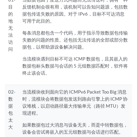
目
反馈机制会很有用，该机制可以告知问题源，包括数
的
据包传送失败的原因。对于 IPv6，目标不可达消息
地
可用于此目的。
无
每条消息都包含一个代码，用于指示导致数据包传输
法
失败的问题的性质。还包括无法传送的全部或部分数
访
据包，以帮助源设备解决问题。
问
当流模块遇到目标不可达 ICMP 数据包，且其嵌入的
数据包标头数据与会话的 5 元组数据匹配时，软件将
终止该会话。
02-
当流模块收到面向它的 ICMPv6 Packet Too Big 消息
数
时，流模块会将数据包发送到路由引擎上的 ICMP 协
据
议堆栈，以启动路径最大传输单元（路径 MTU）发
包
现进程。
太
如果数据包过大消息与设备无关，而是中转数据包，
大
设备会尝试将嵌入的五元组数据与会话进行匹配。