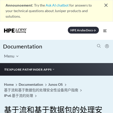
close
Announcement:
Try the
Ask AI chatbot
for answers to
your technical questions about Juniper products and
solutions.
HPE Aruba Docs
arrow_forward
Documentation
Menu
EXPLORE PATHFINDER APPS
Home
Documentation
Junos OS
基于流和基于数据包的处理安全性设备用户指南
IPv6 基于流的处理
基于流和基于数据包的处理安