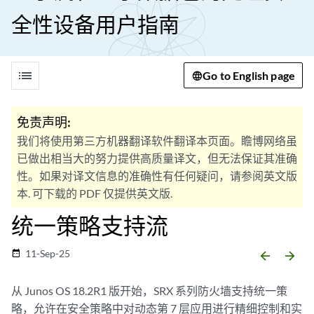
全性设备用户指南
list
Go to English page
免责声明:
我们将使用第三方机器翻译软件翻译本页面。瞻博网络虽
已做出相当大的努力提供高质量译文，但无法保证其准确
性。如果对译文信息的准确性有任何疑问，请参阅英文版
本. 可下载的 PDF 仅提供英文版.
统一策略支持流
11-Sep-25
date_range
arrow_backward
arrow_forward
从 Junos OS 18.2R1 版开始，SRX 系列防火墙支持统一策
略，允许在安全策略中对动态第 7 层应用进行精细控制和实