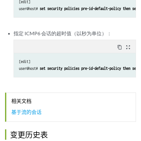
[edit]

user@host# 
set security policies pre-id-default-policy then sess
指定 ICMP6 会话的超时值（以秒为单位）：
content_copy
zoom_out_map
[edit]

user@host# 
set security policies pre-id-default-policy then sess
相关文档
基于流的会话
变更历史表