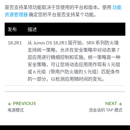
是否支持某项功能取决于您使用的平台和版本。使用
功能
资源管理器
确定您的平台是否支持某个功能。
发布
描述
18.2R1
从 Junos OS 18.2R1 版开始，SRX 系列防火墙
支持统一策略，允许在安全策略中对动态第 7
层应用进行精细控制和实施。统一策略是一种
安全策略，可让您将动态应用用作现有 5 元组
或 6 元组（带用户防火墙的 5 元组）匹配条件
的一部分，以检测应用随时间的变化。
PREVIOUS
NEXT
arrow_backward
arrow_forward
电源模式
流会话的 TAP 模式