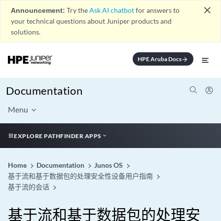
close
Announcement:
Try the
Ask AI chatbot
for answers to
your technical questions about Juniper products and
solutions.
HPE Aruba Docs
arrow_forward
Documentation
Menu
EXPLORE PATHFINDER APPS
Home
Documentation
Junos OS
基于流和基于数据包的处理安全性设备用户指南
基于流的会话
基于流和基于数据包的处理安