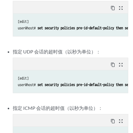
content_copy
zoom_out_map
[edit]

user@host# 
set security policies pre-id-default-policy then sess
指定 UDP 会话的超时值（以秒为单位）：
content_copy
zoom_out_map
[edit]

user@host# 
set security policies pre-id-default-policy then sess
指定 ICMP 会话的超时值（以秒为单位）：
content_copy
zoom_out_map