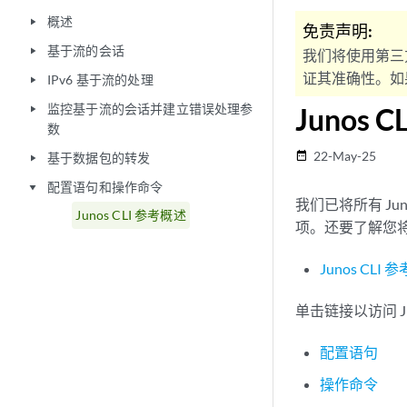
概述
play_arrow
免责声明:
基于流的会话
play_arrow
我们将使用第三
证其准确性。如果
IPv6 基于流的处理
play_arrow
监控基于流的会话并建立错误处理参
Junos 
play_arrow
数
22-May-25
date_range
基于数据包的转发
play_arrow
配置语句和操作命令
play_arrow
我们已将所有 J
Junos CLI 参考概述
项。还要了解您将
Junos CLI 参
单击链接以访问 Ju
配置语句
操作命令