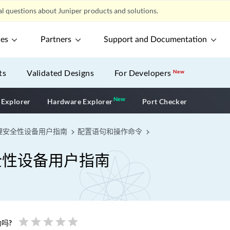
l questions about Juniper products and solutions.
ces
Partners
Support and Documentation
ts
Validated Designs
For Developers
New
New
New application
 Explorer
Hardware Explorer
Port Checker
理安全性设备用户指南
配置语句和操作命令
全性设备用户指南
star
star
star
star
star
吗?