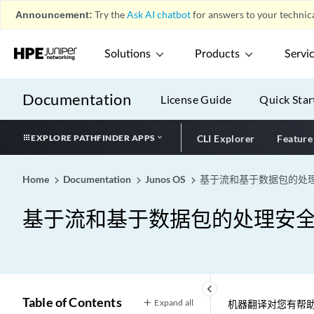
Announcement:
Try the
Ask AI chatbot
for answers to your technica
Solutions
Products
Servi
Documentation
License Guide
Quick Star
EXPLORE PATHFINDER APPS
CLI Explorer
Feature
Home
Documentation
Junos OS
基于流和基于数据包的处
基于流和基于数据包的处理安
keyboard_arrow_left
Table of Contents
Expand all
机器翻译对您有帮助