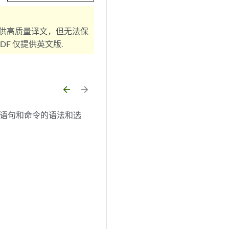
供高质量译文，但无法保
F 仅提供英文版.
arrow_backward
arrow_forward
构成语句和命令的语法和选