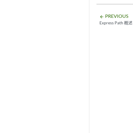
PREVIOUS
arrow_backward
Express Path 概述