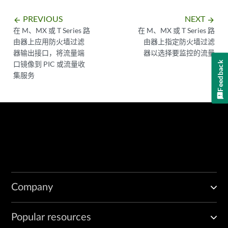
PREVIOUS
NEXT
arrow_backward
arrow_forward
在 M、MX 或 T Series 路
在 M、MX 或 T Series 路
由器上应用防火墙过滤
由器上指定防火墙过滤
器输出接口，将流量端
器以选择要监控的流量
口镜像到 PIC 或流量收
Feedback
集服务
Company
Popular resources