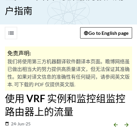
户指南
list
Go to English page
免责声明:
我们将使用第三方机器翻译软件翻译本页面。瞻博网络虽
已做出相当大的努力提供高质量译文，但无法保证其准确
性。如果对译文信息的准确性有任何疑问，请参阅英文版
本. 可下载的 PDF 仅提供英文版.
使用 VRF 实例和监控组监控
路由器上的流量
24-Jun-25
date_range
arrow_backward
arrow_forward