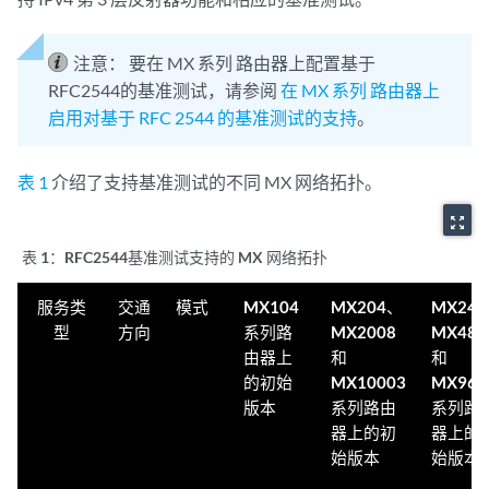
注意：
要在 MX 系列 路由器上配置基于
RFC2544的基准测试，请参阅
在 MX 系列 路由器上
启用对基于 RFC 2544 的基准测试的支持
。
表 1
介绍了支持基准测试的不同 MX 网络拓扑。
zoom_out_map
表 1：
RFC2544基准测试支持的 MX 网络拓扑
服务类
交通
模式
MX104
MX204、
MX24
型
方向
系列路
MX2008
MX480
由器上
和
和
的初始
MX10003
MX960
版本
系列路由
系列路
器上的初
器上的
始版本
始版本