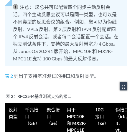
注意：
您总共可以配置四个同步主动反射会
话。四个主动反思会议可以是同一类型，也可以是
不同类型的反思会议的组合。例如，您可以为伪线
反射、VPLS 反射、第 2 层反射和 IPv4 反射配置四
个 IPv4 反射会话，或者每个会话配置一个会话。在
独立测试条件下，支持的最大反射带宽为 4 Gbps。
从 Junos OS 20.2R1 版开始，MPC10E 和 MX2K-
MPC11E 支持 100 Gbps 的最大反射带宽。
表 2
列出了支持基准测试的接口和反射类型。
zoom_out_map
表 2：
RFC2544基准测试支持的接口
反射
千兆接
聚合接
用于
10G
伪接口
类型
口
口
MPC10E
接口
（irb、
（GE）
（ae）
和 MX2K-
（xe）
lt、
MPC11E
vt、