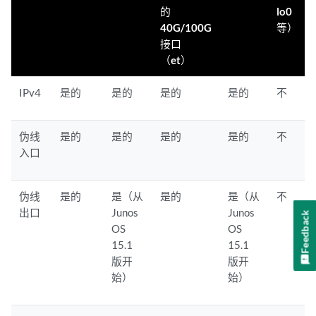
的
lo0
40G/100G
等）
接口
（et）
IPv4
是的
是的
是的
是的
不
伪线
是的
是的
是的
是的
不
入口
伪线
是的
是（从
是的
是（从
不
出口
Junos
Junos
Feedback
OS
OS
15.1
15.1
版开
版开
始）
始）