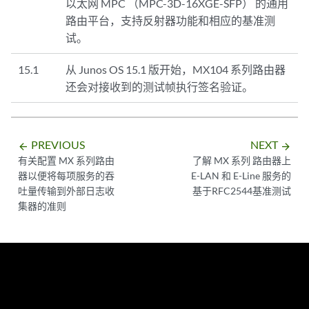
以太网 MPC （MPC-3D-16XGE-SFP） 的通用
路由平台，支持反射器功能和相应的基准测
试。
15.1
从 Junos OS 15.1 版开始，MX104 系列路由器
还会对接收到的测试帧执行签名验证。
PREVIOUS
NEXT
arrow_backward
arrow_forward
有关配置 MX 系列路由
了解 MX 系列 路由器上
器以便将每项服务的吞
E-LAN 和 E-Line 服务的
吐量传输到外部日志收
基于RFC2544基准测试
集器的准则