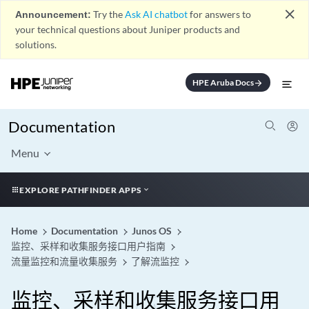
close
Announcement:
Try the
Ask AI chatbot
for answers to
your technical questions about Juniper products and
solutions.
HPE Aruba Docs
arrow_forward
Documentation
Menu
EXPLORE PATHFINDER APPS
Home
Documentation
Junos OS
监控、采样和收集服务接口用户指南
流量监控和流量收集服务
了解流监控
监控、采样和收集服务接口用