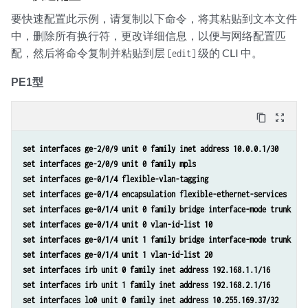
要快速配置此示例，请复制以下命令，将其粘贴到文本文件
中，删除所有换行符，更改详细信息，以便与网络配置匹
配，然后将命令复制并粘贴到层
级的 CLI 中。
[edit]
PE1型
content_copy
zoom_out_map
set interfaces ge-2/0/9 unit 0 family inet address 10.0.0.1/30
set interfaces ge-2/0/9 unit 0 family mpls
set interfaces ge-0/1/4 flexible-vlan-tagging
set interfaces ge-0/1/4 encapsulation flexible-ethernet-services
set interfaces ge-0/1/4 unit 0 family bridge interface-mode trunk
set interfaces ge-0/1/4 unit 0 vlan-id-list 10
set interfaces ge-0/1/4 unit 1 family bridge interface-mode trunk
set interfaces ge-0/1/4 unit 1 vlan-id-list 20
set interfaces irb unit 0 family inet address 192.168.1.1/16
set interfaces irb unit 1 family inet address 192.168.2.1/16
set interfaces lo0 unit 0 family inet address 10.255.169.37/32