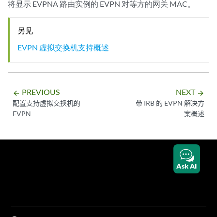
将显示 EVPNA 路由实例的 EVPN 对等方的网关 MAC。
另见
EVPN 虚拟交换机支持概述
PREVIOUS
NEXT
arrow_backward
arrow_forward
配置支持虚拟交换机的
带 IRB 的 EVPN 解决方
EVPN
案概述
Ask AI