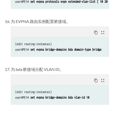
user@PE1# 
set evpna protocols evpn extended-vlan-list [ 10 20 ]
为 EVPNA 路由实例配置桥接域。
content_copy
zoom_out_map
[edit routing-instances]

user@PE1# 
set evpna bridge-domains bda domain-type bridge
为 bda 桥接域分配 VLAN ID。
content_copy
zoom_out_map
[edit routing-instances]

user@PE1# 
set evpna bridge-domains bda vlan-id 10