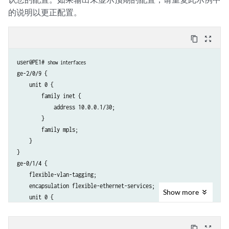
的说明以更正配置。
content_copy
zoom_out_map
user@PE1# 
show interfaces
ge-2/0/9 {

    unit 0 {

        family inet {

            address 10.0.0.1/30;

        }

        family mpls;

    }

}

ge-0/1/4 {

    flexible-vlan-tagging;

    encapsulation flexible-ethernet-services;

Show
more
    unit 0 {

        family bridge {

            interface-mode trunk;

content_copy
zoom_out_map