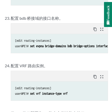
Feedback
配置 bdb 桥接域的接口名称。
content_copy
zoom_out_map
[edit routing-instances]

user@PE1# 
set evpna bridge-domains bdb bridge-options interface 
配置 VRF 路由实例。
content_copy
zoom_out_map
[edit routing-instances]

user@PE1# 
set vrf instance-type vrf