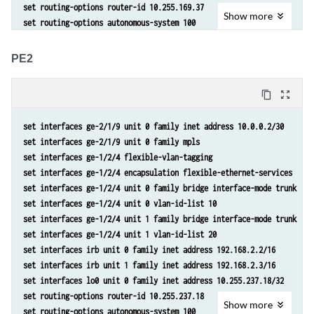
set routing-options router-id 10.255.169.37
Show
more
set routing-options autonomous-system 100
set routing-options forwarding-table chained-composite-next-hop ingre
set protocols rsvp interface all
PE2
set protocols rsvp interface fxp0.0 disable
set protocols mpls label-switched-path PE1-to-PE2 from 10.255.169.37
content_copy
zoom_out_map
set protocols mpls label-switched-path PE1-to-PE2 to 10.255.237.18
set protocols mpls interface all
set interfaces ge-2/1/9 unit 0 family inet address 10.0.0.2/30
set protocols mpls interface fxp0.0 disable
set interfaces ge-2/1/9 unit 0 family mpls
set protocols bgp group ibgp type internal
set interfaces ge-1/2/4 flexible-vlan-tagging
set protocols bgp group ibgp local-address 10.255.169.37
set interfaces ge-1/2/4 encapsulation flexible-ethernet-services
set protocols bgp group ibgp family evpn signaling
set interfaces ge-1/2/4 unit 0 family bridge interface-mode trunk
set protocols bgp group ibgp neighbor 10.255.237.18
set interfaces ge-1/2/4 unit 0 vlan-id-list 10
set protocols ospf area 0.0.0.0 interface all
set interfaces ge-1/2/4 unit 1 family bridge interface-mode trunk
set protocols ospf area 0.0.0.0 interface fxp0.0 disable
set interfaces ge-1/2/4 unit 1 vlan-id-list 20
set routing-instances evpna instance-type virtual-switch
set interfaces irb unit 0 family inet address 192.168.2.2/16
set routing-instances evpna interface ge-0/1/4.0
set interfaces irb unit 1 family inet address 192.168.2.3/16
set routing-instances evpna interface ge-0/1/4.1
set interfaces lo0 unit 0 family inet address 10.255.237.18/32
set routing-instances evpna route-distinguisher 10.255.169.37:1
set routing-options router-id 10.255.237.18
set routing-instances evpna vrf-target target:100:1
Show
more
set routing-options autonomous-system 100