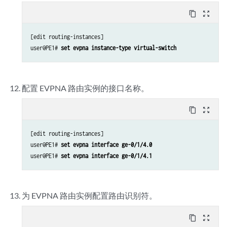
content_copy
zoom_out_map
[edit routing-instances]

user@PE1# 
set evpna instance-type virtual-switch
配置 EVPNA 路由实例的接口名称。
content_copy
zoom_out_map
[edit routing-instances]

user@PE1# 
set evpna interface ge-0/1/4.0
user@PE1# 
set evpna interface ge-0/1/4.1
为 EVPNA 路由实例配置路由识别符。
content_copy
zoom_out_map