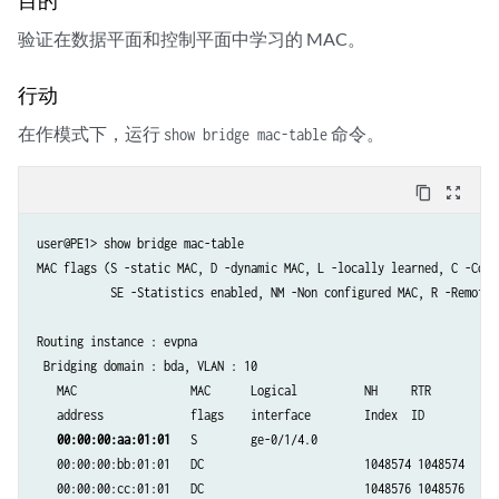
验证在数据平面和控制平面中学习的 MAC。
行动
在作模式下，运行
命令。
show bridge mac-table
content_copy
zoom_out_map
user@PE1> show bridge mac-table

MAC flags (S -static MAC, D -dynamic MAC, L -locally learned, C -Contr
           SE -Statistics enabled, NM -Non configured MAC, R -Remote P
Routing instance : evpna

 Bridging domain : bda, VLAN : 10

   MAC                 MAC      Logical          NH     RTR

   address             flags    interface        Index  ID

00:00:00:aa:01:01
   S        ge-0/1/4.0      

   00:00:00:bb:01:01   DC                        1048574 1048574 

   00:00:00:cc:01:01   DC                        1048576 1048576 
