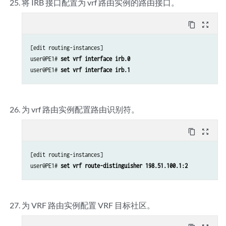
将 IRB 接口配置为 vrf 路由实例的路由接口。
content_copy
zoom_out_map
[edit routing-instances]

user@PE1# 
set vrf interface irb.0
user@PE1# 
set vrf interface irb.1
为 vrf 路由实例配置路由识别符。
content_copy
zoom_out_map
[edit routing-instances]

user@PE1# 
set vrf route-distinguisher 198.51.100.1:2
为 VRF 路由实例配置 VRF 目标社区。