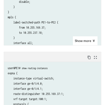
        disable;

}

    }

lo0 {

}

    unit 0 {

mpls {

        family inet {

    label-switched-path PE1-to-PE2 {

            address 10.255.169.37/32;

        from 10.255.169.37;

        }

        to 10.255.237.18;

    }

    }

Show
more
    interface all;

    interface fxp0.0 {

        disable;

content_copy
zoom_out_map
    }

}

user@PE1# 
show routing-instances
bgp {

evpna {

    group ibgp {

    instance-type virtual-switch;

        type internal;

    interface ge-0/1/4.0;

        local-address 10.255.169.37;

    interface ge-0/1/4.1;

        family evpn {

    route-distinguisher 10.255.169.37:1;

            signaling;

    vrf-target target:100:1;

        }

    protocols {

        neighbor 10.255.237.18;
