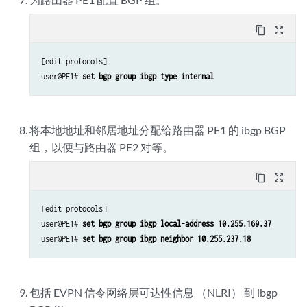
content_copy
zoom_out_map
[edit protocols]

user@PE1# 
set bgp group ibgp type internal
将本地地址和邻居地址分配给路由器 PE1 的 ibgp BGP
组，以便与路由器 PE2 对等。
content_copy
zoom_out_map
[edit protocols]

user@PE1# 
set bgp group ibgp local-address 10.255.169.37
user@PE1# 
set bgp group ibgp neighbor 10.255.237.18
包括 EVPN 信令网络层可达性信息 （NLRI） 到 ibgp