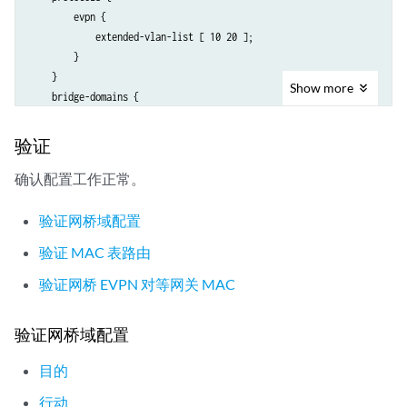
        evpn {

    }

            extended-vlan-list [ 10 20 ];

}

        }

ospf {

    }

    area 0.0.0.0 {

Show
more
    bridge-domains {

        interface all;

        bda {

        interface fxp0.0 {

            domain-type bridge;

            disable;

验证
            vlan-id 10;

        }

            routing-interface irb.0;

确认配置工作正常。
    }

            bridge-options {

                interface ge-0/1/4.0;

验证网桥域配置
            }

验证 MAC 表路由
        }

        bdb {

验证网桥 EVPN 对等网关 MAC
            domain-type bridge;

            vlan-id 20;

验证网桥域配置
            routing-interface irb.1;

            bridge-options {

目的
                interface ge-0/1/4.1;

            }

行动