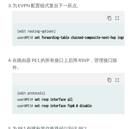
为 EVPN 配置链式复合下一跃点。
content_copy
zoom_out_map
[edit routing-options]

user@PE1# 
set forwarding-table chained-composite-next-hop ingres
在路由器 PE1 的所有接口上启用 RSVP，管理接口除
外。
content_copy
zoom_out_map
[edit protocols]

user@PE1# 
set rsvp interface all
user@PE1# 
set rsvp interface fxp0.0 disable
为 PE1 创建标签交换路径以到达 PE2。