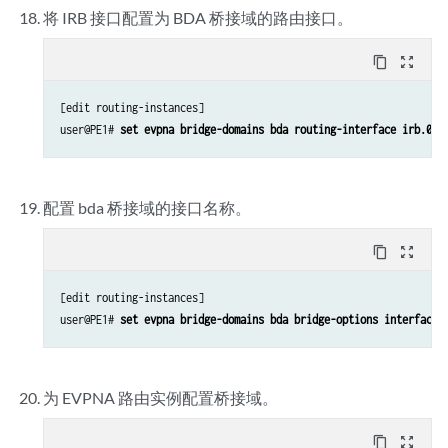
将 IRB 接口配置为 BDA 桥接域的路由接口。
content_copy
zoom_out_map
[edit routing-instances]

user@PE1# 
set evpna bridge-domains bda routing-interface irb.0
配置 bda 桥接域的接口名称。
content_copy
zoom_out_map
[edit routing-instances]

user@PE1# 
set evpna bridge-domains bda bridge-options interface 
为 EVPNA 路由实例配置桥接域。
content_copy
zoom_out_map