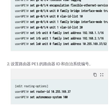
set routing-instances evpna bridge-domains bda vlan-id 10
user@PE1# 
set ge-0/1/4 encapsulation flexible-ethernet-services
set routing-instances evpna bridge-domains bda routing-interface irb.
user@PE1# 
set ge-0/1/4 unit 0 family bridge interface-mode trunk
set routing-instances evpna bridge-domains bda bridge-options interfa
user@PE1# 
set ge-0/1/4 unit 0 vlan-id-list 10
set routing-instances evpna bridge-domains bdb domain-type bridge
user@PE1# 
set ge-0/1/4 unit 1 family bridge interface-mode trunk
set routing-instances evpna bridge-domains bdb vlan-id 20
user@PE1# 
set ge-0/1/4 unit 1 vlan-id-list 20
set routing-instances evpna bridge-domains bdb routing-interface irb.
user@PE1# 
set irb unit 0 family inet address 192.168.1.1/16
set routing-instances evpna bridge-domains bdb bridge-options interfa
user@PE1# 
set irb unit 1 family inet address 192.168.2.1/16
set routing-instances vrf instance-type vrf
user@PE1# 
set lo0 unit 0 family inet address 10.255.169.37/32
set routing-instances vrf interface irb.0
set routing-instances vrf interface irb.1
set routing-instances vrf route-distinguisher 198.51.100.2:2
设置路由器 PE1 的路由器 ID 和自治系统编号。
set routing-instances vrf vrf-target target:100:2
set routing-instances vrf vrf-table-label
content_copy
zoom_out_map
[edit routing-options]

user@PE1# 
set router-id 10.255.169.37
user@PE1# 
set autonomous-system 100