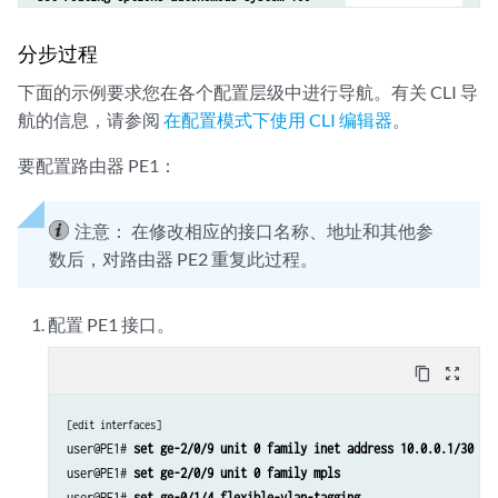
set routing-instances evpna protocols evpn extended-vlan-list [ 10 20
set routing-options forwarding-table chained-composite-next-hop ingre
set routing-instances evpna bridge-domains bda domain-type bridge
set protocols rsvp interface all
分步过程
set routing-instances evpna bridge-domains bda vlan-id 10
set protocols rsvp interface fxp0.0 disable
set routing-instances evpna bridge-domains bda routing-interface irb.
下面的示例要求您在各个配置层级中进行导航。有关 CLI 导
set protocols mpls label-switched-path PE2-to-PE1 from 10.255.237.18
set routing-instances evpna bridge-domains bda bridge-options interfa
航的信息，请参阅
在配置模式下使用 CLI 编辑器
。
set protocols mpls label-switched-path PE2-to-PE1 to 10.255.169.37
set routing-instances evpna bridge-domains bdb domain-type bridge
set protocols mpls interface all
set routing-instances evpna bridge-domains bdb vlan-id 20
要配置路由器 PE1：
set protocols mpls interface fxp0.0 disable
set routing-instances evpna bridge-domains bdb routing-interface irb.
set protocols bgp group ibgp type internal
set routing-instances evpna bridge-domains bdb bridge-options interfa
set protocols bgp group ibgp local-address 10.255.237.18
set routing-instances vrf instance-type vrf
注意：
在修改相应的接口名称、地址和其他参
set protocols bgp group ibgp family evpn signaling
set routing-instances vrf interface irb.0
数后，对路由器 PE2 重复此过程。
set protocols bgp group ibgp neighbor 10.255.169.37
set routing-instances vrf interface irb.1
set protocols ospf area 0.0.0.0 interface all
set routing-instances vrf route-distinguisher 198.51.100.1:2
set protocols ospf area 0.0.0.0 interface fxp0.0 disable
set routing-instances vrf vrf-target target:100:2
配置 PE1 接口。
set routing-instances evpna instance-type virtual-switch
set routing-instances vrf vrf-table-label
set routing-instances evpna interface ge-1/2/4.0
content_copy
zoom_out_map
set routing-instances evpna interface ge-1/2/4.1
set routing-instances evpna route-distinguisher 10.255.237.18:1
[edit interfaces]
set routing-instances evpna vrf-target target:100:1
user@PE1# 
set ge-2/0/9 unit 0 family inet address 10.0.0.1/30
set routing-instances evpna protocols evpn extended-vlan-list [ 10 20
user@PE1# 
set ge-2/0/9 unit 0 family mpls
set routing-instances evpna bridge-domains bda domain-type bridge
user@PE1# 
set ge-0/1/4 flexible-vlan-tagging