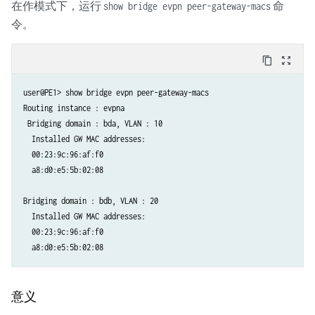
在作模式下，运行
命
show bridge evpn peer-gateway-macs
令。
content_copy
zoom_out_map
user@PE1> show bridge evpn peer-gateway-macs

Routing instance : evpna

 Bridging domain : bda, VLAN : 10

  Installed GW MAC addresses:

  00:23:9c:96:af:f0  

  a8:d0:e5:5b:02:08  

Bridging domain : bdb, VLAN : 20

  Installed GW MAC addresses:

  00:23:9c:96:af:f0  

  a8:d0:e5:5b:02:08
意义