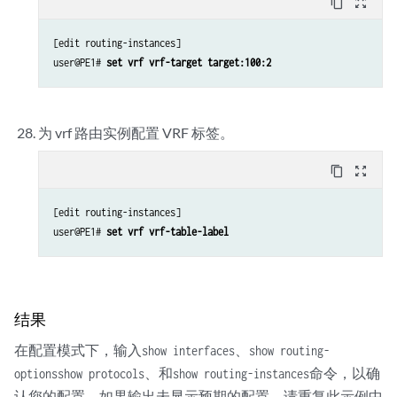
content_copy
zoom_out_map
[edit routing-instances]

user@PE1# 
set vrf vrf-target target:100:2
为 vrf 路由实例配置 VRF 标签。
content_copy
zoom_out_map
[edit routing-instances]

user@PE1# 
set vrf vrf-table-label
结果
在配置模式下，输入
、
show interfaces
show routing-
、和
命令，以确
options
show protocols
show routing-instances
认您的配置。如果输出未显示预期的配置，请重复此示例中