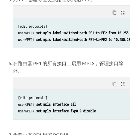
content_copy
zoom_out_map
[edit protocols]

user@PE1# 
set mpls label-switched-path PE1-to-PE2 from 10.255.16
user@PE1# 
set mpls label-switched-path PE1-to-PE2 to 10.255.237.
在路由器 PE1 的所有接口上启用 MPLS，管理接口除
外。
content_copy
zoom_out_map
[edit protocols]

user@PE1# 
set mpls interface all
user@PE1# 
set mpls interface fxp0.0 disable
为路由器 PE1 配置 BGP 组。