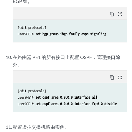
BGP 组。
content_copy
zoom_out_map
[edit protocols]

user@PE1# 
set bgp group ibgp family evpn signaling
在路由器 PE1 的所有接口上配置 OSPF，管理接口除
外。
content_copy
zoom_out_map
[edit protocols]

user@PE1# 
set ospf area 0.0.0.0 interface all
user@PE1# 
set ospf area 0.0.0.0 interface fxp0.0 disable
配置虚拟交换机路由实例。