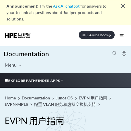
close
Announcement:
Try the
Ask AI chatbot
for answers to
your technical questions about Juniper products and
solutions.
HPE Aruba Docs
arrow_forward
Documentation
Menu
EXPLORE PATHFINDER APPS
Home
Documentation
Junos OS
EVPN 用户指南
EVPN-MPLS
配置 VLAN 服务和虚拟交换机支持
EVPN 用户指南