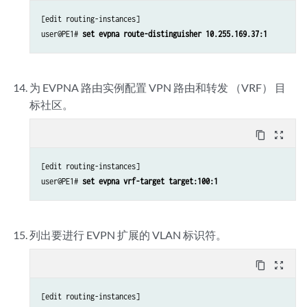
[edit routing-instances]

user@PE1# 
set evpna route-distinguisher 10.255.169.37:1
为 EVPNA 路由实例配置 VPN 路由和转发 （VRF） 目
标社区。
content_copy
zoom_out_map
[edit routing-instances]

user@PE1# 
set evpna vrf-target target:100:1
列出要进行 EVPN 扩展的 VLAN 标识符。
content_copy
zoom_out_map
[edit routing-instances]
