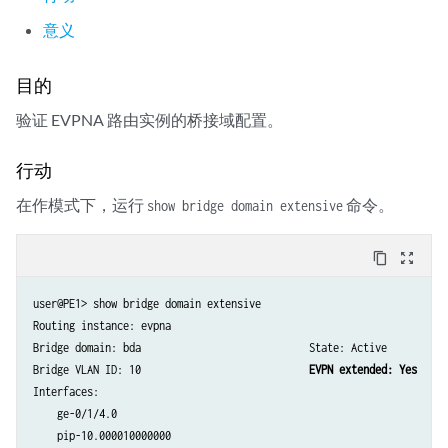
        }

意义
    }

}

vrf {

目的
    instance-type vrf;

验证 EVPNA 路由实例的桥接域配置。
    interface irb.0;

    interface irb.1;

    route-distinguisher 10.255.169.37:2;

行动
    vrf-target target:100:2;

在作模式下，运行
命令。
show bridge domain extensive
    vrf-table-label;

content_copy
zoom_out_map
user@PE1> show bridge domain extensive

Routing instance: evpna

Bridge domain: bda                            State: Active

Bridge VLAN ID: 10                            
EVPN extended: Yes 
Interfaces:

    ge-0/1/4.0

    pip-10.000010000000
