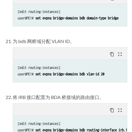
[edit routing-instances]

user@PE1# 
set evpna bridge-domains bdb domain-type bridge
为 bdb 网桥域分配 VLAN ID。
content_copy
zoom_out_map
[edit routing-instances]

user@PE1# 
set evpna bridge-domains bdb vlan-id 20
将 IRB 接口配置为 BDA 桥接域的路由接口。
content_copy
zoom_out_map
[edit routing-instances]

user@PE1# 
set evpna bridge-domains bdb routing-interface irb.1