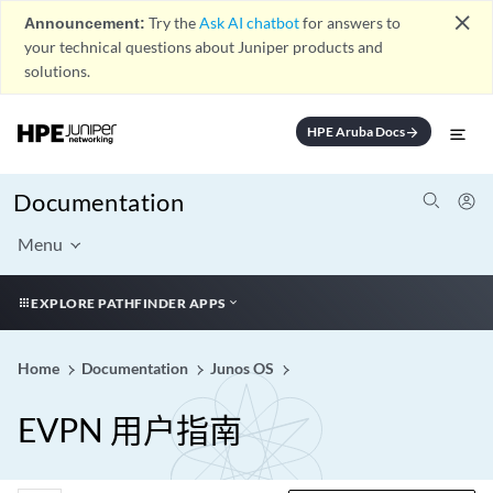
close
Announcement:
Try the
Ask AI chatbot
for answers to
your technical questions about Juniper products and
solutions.
HPE Aruba Docs
arrow_forward
Documentation
Menu
EXPLORE PATHFINDER APPS
Home
Documentation
Junos OS
EVPN 用户指南