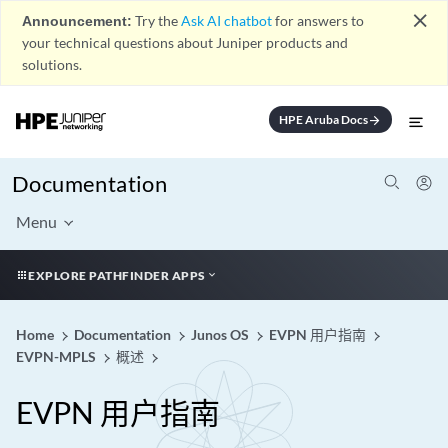
close
Announcement:
Try the
Ask AI chatbot
for answers to
your technical questions about Juniper products and
solutions.
HPE Aruba Docs
arrow_forward
Documentation
Menu
EXPLORE PATHFINDER APPS
Home
Documentation
Junos OS
EVPN 用户指南
EVPN-MPLS
概述
EVPN 用户指南