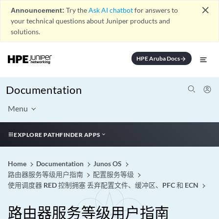
close
Announcement:
Try the
Ask AI chatbot
for answers to
your technical questions about Juniper products and
solutions.
HPE Aruba Docs
arrow_forward
Documentation
Menu
EXPLORE PATHFINDER APPS
Home
Documentation
Junos OS
路由器服务等级用户指南
配置服务等级
使用调度器 RED 控制拥塞 丢弃配置文件、缓冲区、PFC 和 ECN
路由器服务等级用户指南