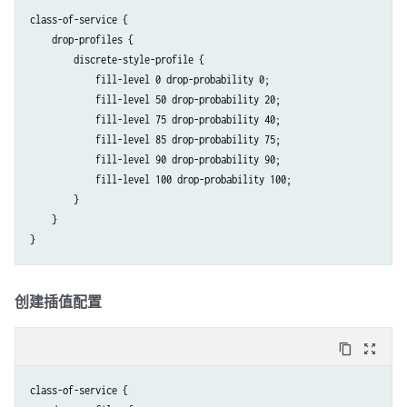
class-of-service {

    drop-profiles {

        discrete-style-profile { 

            fill-level 0 drop-probability 0;

            fill-level 50 drop-probability 20;

            fill-level 75 drop-probability 40;

            fill-level 85 drop-probability 75;

            fill-level 90 drop-probability 90;

            fill-level 100 drop-probability 100;

        }

    }

创建插值配置
content_copy
zoom_out_map
class-of-service {
