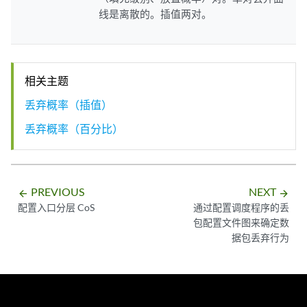
线是离散的。插值两对。
相关主题
丢弃概率（插值）
丢弃概率（百分比）
PREVIOUS
NEXT
arrow_backward
arrow_forward
配置入口分层 CoS
通过配置调度程序的丢
包配置文件图来确定数
据包丢弃行为