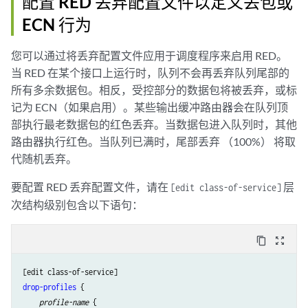
配置 RED 丢弃配置文件以定义丢包或
ECN 行为
您可以通过将丢弃配置文件应用于调度程序来启用 RED。
当 RED 在某个接口上运行时，队列不会再丢弃队列尾部的
所有多余数据包。相反，受控部分的数据包将被丢弃，或标
记为 ECN（如果启用）。某些输出缓冲路由器会在队列顶
部执行最老数据包的红色丢弃。当数据包进入队列时，其他
路由器执行红色。当队列已满时，尾部丢弃 （100%） 将取
代随机丢弃。
要配置 RED 丢弃配置文件，请在
层
[edit class-of-service]
次结构级别包含以下语句：
content_copy
zoom_out_map
drop-profiles
 {

profile-name
 {
