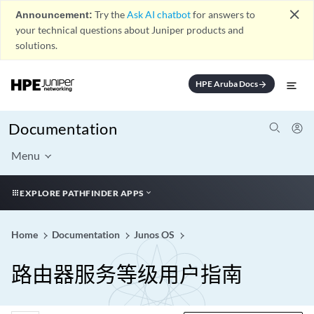
close
Announcement:
Try the
Ask AI chatbot
for answers to
your technical questions about Juniper products and
solutions.
HPE Aruba Docs
arrow_forward
Documentation
Menu
EXPLORE PATHFINDER APPS
Home
Documentation
Junos OS
路由器服务等级用户指南