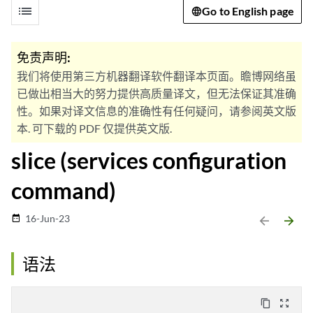
list
Go to English page
免责声明:
我们将使用第三方机器翻译软件翻译本页面。瞻博网络虽
已做出相当大的努力提供高质量译文，但无法保证其准确
性。如果对译文信息的准确性有任何疑问，请参阅英文版
本. 可下载的 PDF 仅提供英文版.
slice (services configuration
command)
16-Jun-23
date_range
arrow_backward
arrow_forward
语法
content_copy
zoom_out_map