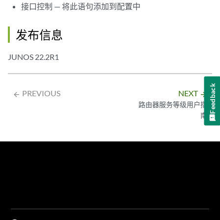
接口控制 — 将此语句添加到配置中
发布信息
JUNOS 22.2R1
Feedback
PREVIOUS
NEXT
arrow_backward
arrow_forward
路由器服务等级用户指
南