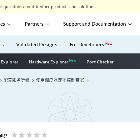
l questions about Juniper products and solutions.
ces
Partners
Support and Documentation
ts
Validated Designs
For Developers
New
New
New application
 Explorer
Hardware Explorer
Port Checker
配置服务等级
使用调度器速率控制带宽
star
star
star
star
star
吗?