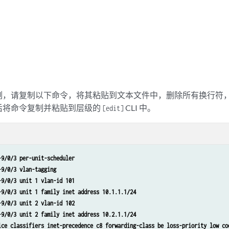
例，请复制以下命令，将其粘贴到文本文件中，删除所有换行符
后将命令复制并粘贴到层级的
CLI 中。
[edit]
-9/0/3 per-unit-scheduler 
-9/0/3 vlan-tagging 
-9/0/3 unit 1 vlan-id 101 
-9/0/3 unit 1 family inet address 10.1.1.1/24 
-9/0/3 unit 2 vlan-id 102 
-9/0/3 unit 2 family inet address 10.2.1.1/24 
ice classifiers inet-precedence c8 forwarding-class be loss-priority low co