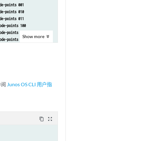
de-points 001 
de-points 010 
de-points 011 
ode-points 100 
ode-points 101 
Show
more
ode-points 110 
ode-points 111 
参阅
Junos OS CLI 用户指
content_copy
zoom_out_map