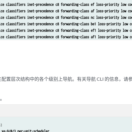
ice classifiers inet-precedence c8 forwarding-class ef loss-priority low co
ice classifiers inet-precedence c8 forwarding-class af loss-priority low co
ice classifiers inet-precedence c8 forwarding-class nc loss-priority low co
ice classifiers inet-precedence c8 forwarding-class be1 loss-priority low c
ice classifiers inet-precedence c8 forwarding-class ef1 loss-priority low c
ice classifiers inet-precedence c8 forwarding-class af1 loss-priority low c
ice classifiers inet-precedence c8 forwarding-class nc1 loss-priority low c
ice forwarding-classes queue 0 be 
ice forwarding-classes queue 1 ef 
ice forwarding-classes queue 2 af 
ice forwarding-classes queue 3 nc 
ice forwarding-classes queue 4 be1 
配置层次结构中的各个级别上导航。有关导航 CLI 的信息，请
ice forwarding-classes queue 5 ef1 
ice forwarding-classes queue 6 af1 
ice forwarding-classes queue 7 nc1 
口。
ice traffic-control-profiles tcp_ifd shaping-rate 2500000000 
ice traffic-control-profiles tcp_ifd overhead-accounting bytes -20 
ice traffic-control-profiles tcp_gold scheduler-map gold 
ice traffic-control-profiles tcp_gold shaping-rate 2500000000 
s]
ice traffic-control-profiles tcp_gold overhead-accounting bytes -20 
 xe-9/0/3 per-unit-scheduler 