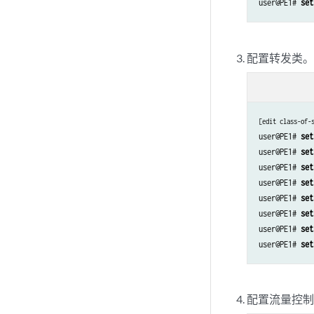
user@PE1# 
set
set class-of-serv
set class-of-serv
set class-of-serv
配置转发类
set class-of-serv
set class-of-serv
set class-of-serv
set class-of-serv
[edit class-of-
set class-of-serv
user@PE1# 
set
set class-of-serv
user@PE1# 
set
set class-of-serv
user@PE1# 
set
set class-of-serv
user@PE1# 
set
set class-of-serv
user@PE1# 
set
set class-of-serv
user@PE1# 
set
set class-of-serv
user@PE1# 
set
set class-of-serv
user@PE1# 
set
set class-of-serv
set class-of-serv
配置流量控