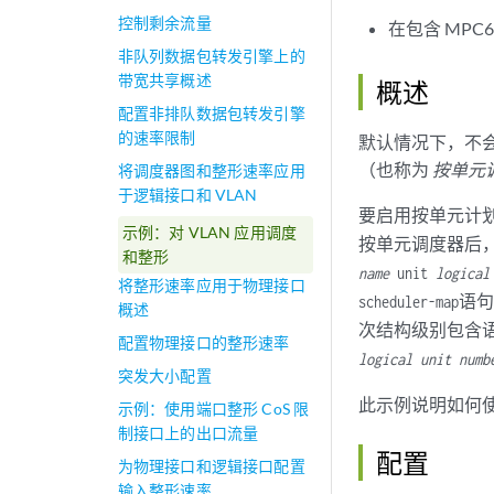
控制剩余流量
在包含 MPC6
非队列数据包转发引擎上的
带宽共享概述
概述
配置非排队数据包转发引擎
的速率限制
默认情况下，不
（也称为
按单元
将调度器图和整形速率应用
于逻辑接口和 VLAN
要启用按单元计
示例：对 VLAN 应用调度
按单元调度器后
和整形
name
unit
logical
将整形速率应用于物理接口
语句
scheduler-map
概述
次结构级别包含
配置物理接口的整形速率
logical unit numb
突发大小配置
此示例说明如何
示例：使用端口整形 CoS 限
制接口上的出口流量
配置
为物理接口和逻辑接口配置
输入整形速率