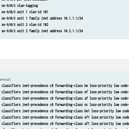
ice traffic-control-profiles tcp_gold guaranteed-rate 1g 
 xe-9/0/3 vlan-tagging 
ice traffic-control-profiles tcp_silver scheduler-map silver 
 xe-9/0/3 unit 1 vlan-id 101 
ice traffic-control-profiles tcp_silver shaping-rate 1g 
 xe-9/0/3 unit 1 family inet address 10.1.1.1/24 
ice traffic-control-profiles tcp_silver overhead-accounting bytes -20 
 xe-9/0/3 unit 2 vlan-id 102 
ice traffic-control-profiles tcp_silver guaranteed-rate 500m
 xe-9/0/3 unit 2 family inet address 10.2.1.1/24 
ice interfaces xe-9/0/3 output-traffic-control-profile tcp_ifd 
ice interfaces xe-9/0/3 unit 1 output-traffic-control-profile tcp_gold 
ice interfaces xe-9/0/3 unit 2 output-traffic-control-profile tcp_silver 
ice scheduler-maps gold forwarding-class be1 scheduler gold_internet 
。
ice scheduler-maps gold forwarding-class ef1 scheduler gold_video 
ice scheduler-maps gold forwarding-class af1 scheduler gold_voice 
ice scheduler-maps gold forwarding-class nc1 scheduler gold_reserved 
ice scheduler-maps silver forwarding-class be scheduler silver_internet 
service]
ice scheduler-maps silver forwarding-class ef scheduler silver_video 
 classifiers inet-precedence c8 forwarding-class be loss-priority low code
ice scheduler-maps silver forwarding-class af scheduler silver_voice 
 classifiers inet-precedence c8 forwarding-class ef loss-priority low code
ice scheduler-maps silver forwarding-class nc scheduler silver_reserved 
 classifiers inet-precedence c8 forwarding-class af loss-priority low code
ice schedulers gold_internet excess-rate percent 40 
 classifiers inet-precedence c8 forwarding-class nc loss-priority low code
ice schedulers gold_internet buffer-size percent 20 
 classifiers inet-precedence c8 forwarding-class be1 loss-priority low cod
ice schedulers gold_internet priority low 
 classifiers inet-precedence c8 forwarding-class ef1 loss-priority low cod
ice schedulers gold_video transmit-rate percent 50 
 classifiers inet-precedence c8 forwarding-class af1 loss-priority low cod
ice schedulers gold_video buffer-size percent 50 