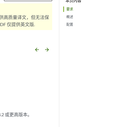
本页内容
要求
供高质量译文，但无法保
概述
F 仅提供英文版.
配置
arrow_backward
arrow_forward
13.2 或更高版本。