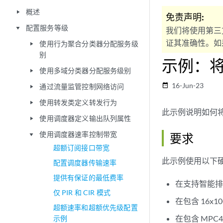
概述
play_arrow
免责声明:
配置服务等级
play_arrow
我们将使用第三
证其准确性。如果
使用行为聚合分类器分配服务级
play_arrow
别
示例：将
使用多域分类器分配服务级别
play_arrow
16-Jun-23
date_range
通过流量监管控制网络访问
play_arrow
使用转发类定义转发行为
play_arrow
此示例说明如何
使用调度器定义输出队列属性
play_arrow
使用调度器速率控制带宽
要求
play_arrow
超额订阅接口带宽
此示例使用以下
配置调度器传输速率
提供有保证的最低费率
在支持智能排队
仅 PIR 和 CIR 模式
在包含 16x1
超额速率和超额优先级配置
在包含 MPC4
示例