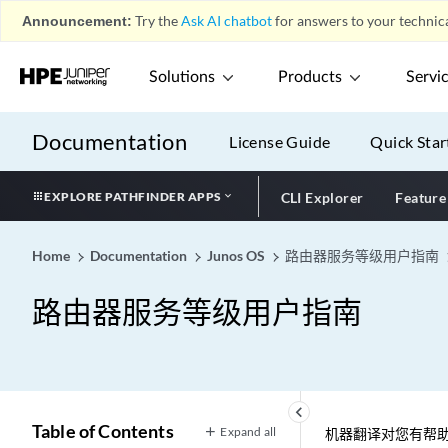
Announcement:
Try the
Ask AI chatbot
for answers to your technica
Solutions
Products
Servi
Documentation
License Guide
Quick Star
EXPLORE PATHFINDER APPS
CLI Explorer
Feature
Home
Documentation
Junos OS
路由器服务等级用户指南
路由器服务等级用户指南
keyboard_arrow_left
Table of Contents
Expand all
机器翻译对您有帮助