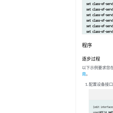
set class-of-serv
set class-of-serv
set class-of-serv
set class-of-serv
set class-of-serv
set class-of-serv
set class-of-serv
set class-of-serv
程序
set class-of-serv
set class-of-serv
逐步过程
set class-of-serv
set class-of-serv
以下示例要求您在
set class-of-serv
南
。
set class-of-serv
set class-of-serv
配置设备接
set class-of-serv
set class-of-serv
set class-of-serv
set class-of-serv
[edit interface
set class-of-serv
user@PE1# 
set