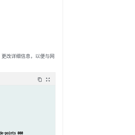
，更改详细信息，以便与网
content_copy
zoom_out_map
de-points 000 