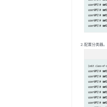
set class-of-serv
user@PE1# 
set
set class-of-serv
user@PE1# 
set
set class-of-serv
user@PE1# 
set
set class-of-serv
user@PE1# 
set
set class-of-serv
user@PE1# 
set
set class-of-serv
set class-of-serv
set class-of-serv
set class-of-serv
配置分类器
set class-of-serv
set class-of-serv
set class-of-serv
set class-of-serv
[edit class-of-
set class-of-serv
user@PE1# 
set
set class-of-serv
user@PE1# 
set
set class-of-serv
user@PE1# 
set
set class-of-serv
user@PE1# 
set
set class-of-serv
user@PE1# 
set
set class-of-serv
user@PE1# 
set
set class-of-serv
user@PE1# 
set
set class-of-serv