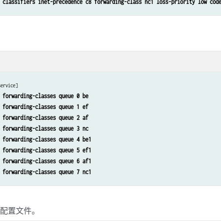
 classifiers inet-precedence c8 forwarding-class nc1 loss-priority low cod
ice schedulers gold_voice shaping-rate percent 10 
ice schedulers gold_voice buffer-size percent 10 
ice schedulers gold_voice priority strict-high 
。
ice schedulers gold_reserved excess-rate percent 20 
ice schedulers gold_reserved buffer-size percent 10 
ice schedulers gold_reserved priority low 
ice schedulers silver_internet excess-rate percent 40 
service]
ice schedulers silver_internet buffer-size percent 20 
 forwarding-classes queue 0 be 
ice schedulers silver_internet priority low 
 forwarding-classes queue 1 ef 
ice schedulers silver_video transmit-rate percent 50 
 forwarding-classes queue 2 af 
ice schedulers silver_video buffer-size percent 50 
 forwarding-classes queue 3 nc 
ice schedulers silver_voice shaping-rate percent 10 
 forwarding-classes queue 4 be1 
ice schedulers silver_voice buffer-size percent 10 
 forwarding-classes queue 5 ef1 
ice schedulers silver_voice priority strict-high 
 forwarding-classes queue 6 af1 
ice schedulers silver_reserved excess-rate percent 20 
 forwarding-classes queue 7 nc1 
ice schedulers silver_reserved buffer-size percent 10 
ice schedulers silver_reserved priority low
制配置文件。