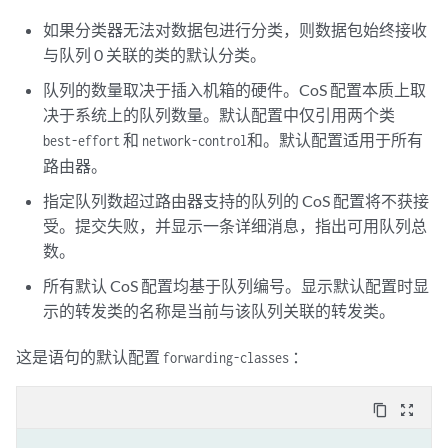
如果分类器无法对数据包进行分类，则数据包始终接收
与队列 0 关联的类的默认分类。
队列的数量取决于插入机箱的硬件。CoS 配置本质上取
决于系统上的队列数量。默认配置中仅引用两个类
和
和。默认配置适用于所有
best-effort
network-control
路由器。
指定队列数超过路由器支持的队列的 CoS 配置将不获接
受。提交失败，并显示一条详细消息，指出可用队列总
数。
所有默认 CoS 配置均基于队列编号。显示默认配置时显
示的转发类的名称是当前与该队列关联的转发类。
这是语句的默认配置
：
forwarding-classes
content_copy
zoom_out_map