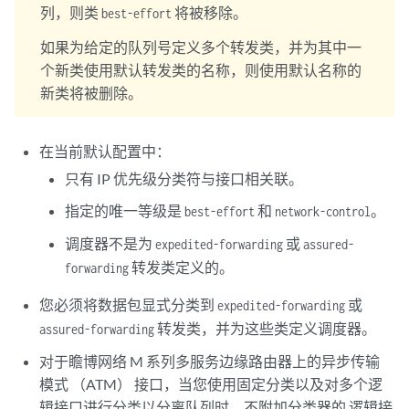
列，则类
将被移除。
best-effort
如果为给定的队列号定义多个转发类，并为其中一
个新类使用默认转发类的名称，则使用默认名称的
新类将被删除。
在当前默认配置中：
只有 IP 优先级分类符与接口相关联。
指定的唯一等级是
和
。
best-effort
network-control
调度器不是为
或
expedited-forwarding
assured-
转发类定义的。
forwarding
您必须将数据包显式分类到
或
expedited-forwarding
转发类，并为这些类定义调度器。
assured-forwarding
对于瞻博网络 M 系列多服务边缘路由器上的异步传输
模式 （ATM） 接口，当您使用固定分类以及对多个逻
辑接口进行分类以分离队列时，不附加分类器的
逻辑接