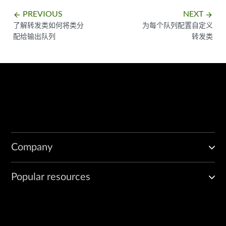
PREVIOUS
NEXT
arrow_backward
arrow_forward
了解转发类如何将类分
为每个队列配置自定义
配给输出队列
转发类
Company
Popular resources