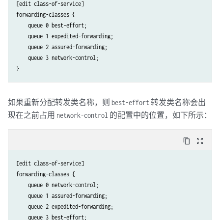
[edit class-of-service]

forwarding-classes {

    queue 0 best-effort;

    queue 1 expedited-forwarding;

    queue 2 assured-forwarding;

    queue 3 network-control;

如果重新分配转发类名称，则
转发类名称会出
best-effort
现在之前占用
的配置中的位置，如下所示：
network-control
content_copy
zoom_out_map
[edit class-of-service]

forwarding-classes {

    queue 0 network-control;

    queue 1 assured-forwarding;

    queue 2 expedited-forwarding;

    queue 3 best-effort;
