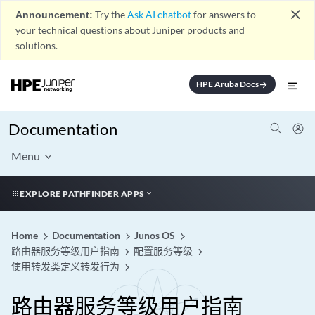
close
Announcement:
Try the
Ask AI chatbot
for answers to
your technical questions about Juniper products and
solutions.
HPE Aruba Docs
arrow_forward
Documentation
Menu
EXPLORE PATHFINDER APPS
Home
Documentation
Junos OS
路由器服务等级用户指南
配置服务等级
使用转发类定义转发行为
路由器服务等级用户指南