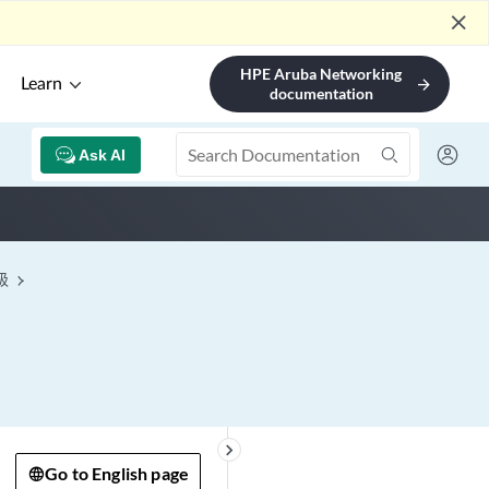
close
HPE Aruba Networking
Learn
arrow_forward
documentation
Ask AI
级
keyboard_arrow_right
Go to English page