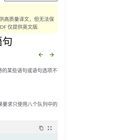
供高质量译文，但无法保
F 仅提供英文版.
语句
arrow_backward
arrow_forward
台支持的某些语句或语句选项不
如果要求只使用八个队列中的
content_copy
zoom_out_map