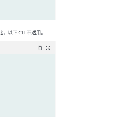
，以下 CLI 不适用。
content_copy
zoom_out_map