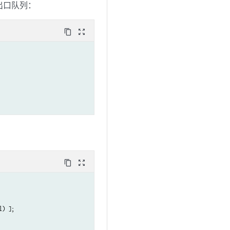
和出口队列：
content_copy
zoom_out_map
content_copy
zoom_out_map
) ];
