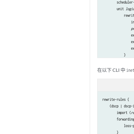
        scheduler
        unit 
logi
            rewrit
                i
p
                e
                ex
                ex
            }

        }

    }

在以下 CLI 中
ine
rewrite-rules {

    (dscp | dscp-
        import (
r
        forwardin
            loss-
        }
