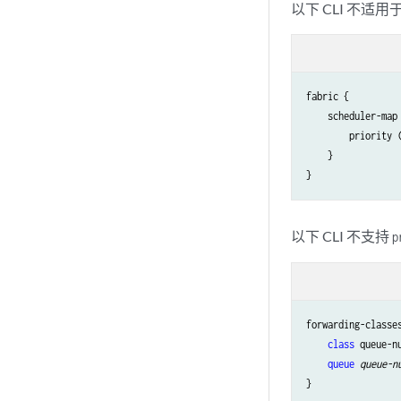
以下 CLI 不
fabric {

    scheduler-map 
        priority 
    }

以下 CLI 不支持
p
forwarding-classes
class
 queue-n
queue
queue-n