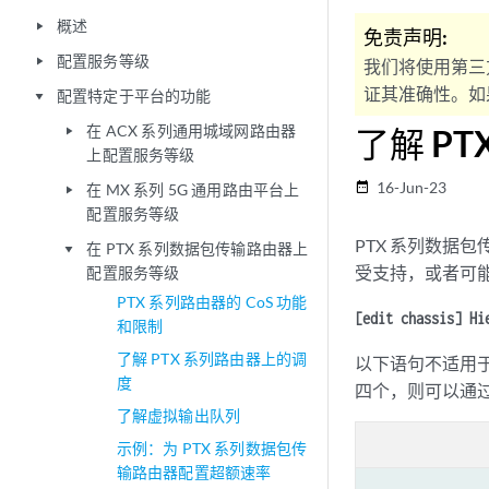
概述
play_arrow
免责声明:
配置服务等级
play_arrow
我们将使用第三
证其准确性。如果
配置特定于平台的功能
play_arrow
在 ACX 系列通用城域网路由器
了解 PT
play_arrow
上配置服务等级
16-Jun-23
date_range
在 MX 系列 5G 通用路由平台上
play_arrow
配置服务等级
PTX 系列数据包
在 PTX 系列数据包传输路由器上
play_arrow
受支持，或者可能
配置服务等级
PTX 系列路由器的 CoS 功能
[edit chassis] Hi
和限制
了解 PTX 系列路由器上的调
以下语句不适用于
度
四个，则可以通
了解虚拟输出队列
示例：为 PTX 系列数据包传
输路由器配置超额速率