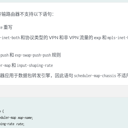
包传输路由器不支持以下语句：
重写
ce
和协议类型的 VPN 和非 VPN 流量的 exp 和
-inet-both
mpls-inet-
和
规则
-push
exp-swap-push-push
和
er-map
input-shaping-rate
度器应用于数据包转发引擎，因此语句
不适
scheduler-map-chassis
e
 {

eduler-map 
map-name
;

ping-rate 
rate
;
