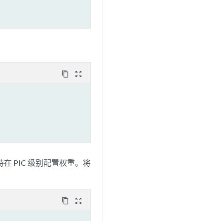
content_copy
zoom_out_map
 PIC 级别配置权重。将
content_copy
zoom_out_map