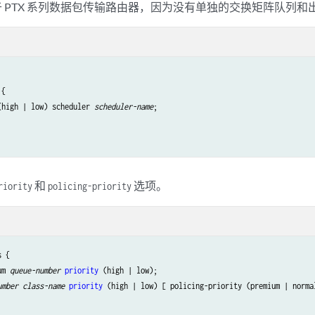
适用于 PTX 系列数据包传输路由器，因为没有单独的交换矩阵队列
{

(high | low) scheduler 
scheduler-name
;

和
选项。
riority
policing-priority
 {

um 
queue-number
priority
 (high | low);

umber
class-name
priority
 (high | low) [ policing-priority (premium | normal