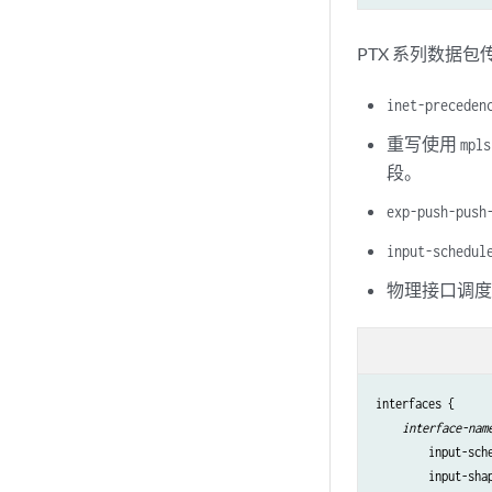
PTX 系列数据
inet-preceden
重写使用
mpls
段。
exp-push-push
input-schedul
物理接口调
interfaces {

interface-nam
        input-sch
        input-sha