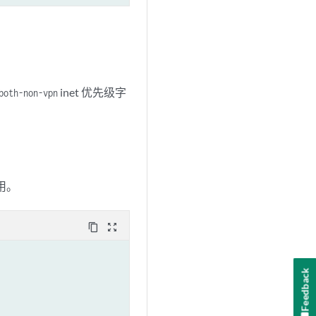
inet 优先级字
both-non-vpn
用。
content_copy
zoom_out_map
Feedback