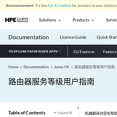
Announcement:
Try the
Ask AI chatbot
for answers to your technica
Solutions
Products
Servi
Documentation
License Guide
Quick Star
EXPLORE PATHFINDER APPS
CLI Explorer
Feature
Home
Documentation
Junos OS
路由器服务等级用户指南
路由器服务等级用户指南
keyboard_arrow_left
Table of Contents
Expand all
机器翻译对您有帮助