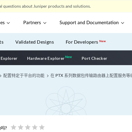
l questions about Juniper products and solutions.
ces
Partners
Support and Documentation
ts
Validated Designs
For Developers
New
New
New application
 Explorer
Hardware Explorer
Port Checker
配置特定于平台的功能
在 PTX 系列数据包传输路由器上配置服务等
star
star
star
star
star
吗?