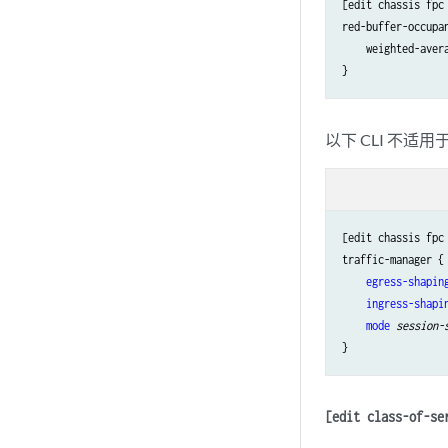
[edit chassis fpc
red-buffer-occupan
    weighted-aver
以下 CLI 不适用
[edit chassis fpc
traffic-manager {

egress-shapin
ingress-shapi
mode
session-
[edit class-of-se