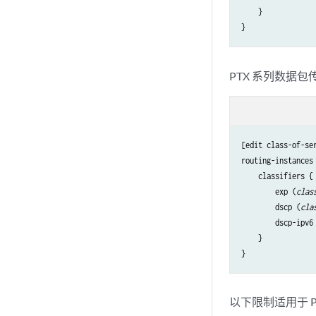
    }

PTX 系列数据包
[edit class-of-ser
routing-instances 
    classifiers {

        exp (
clas
        dscp (
cla
        dscp-ipv6
    }

以下限制适用于 