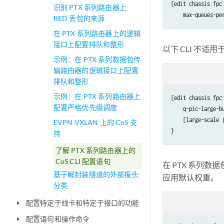
[edit chassis fpc
识别 PTX 系列路由器上
RED 丢包的来源
在 PTX 系列路由器上的逻辑
接口上配置排队和整形
以下 CLI 不适用
示例：在 PTX 系列数据包传
输路由器的逻辑接口上配置
排队和整形
示例：在 PTX 系列路由器上
[edit chassis fpc
配置严格优先级调度
    q-pic-large-bu
    [large-scale |
EVPN VXLAN 上的 CoS 支
持
了解 PTX 系列路由器上的
CoS CLI 配置语句
在 PTX 系列
基于解封装隧道的外部报头
应用默认权重。
分类
配置特定于线卡和特定于接口的功能
play_arrow
配置语句和操作命令
play_arrow