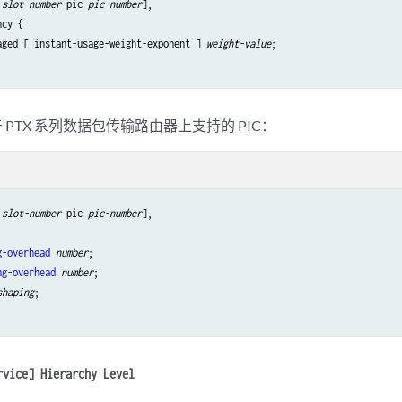
 
slot-number
 pic 
pic-number
],

cy {

aged [ instant-usage-weight-exponent ] 
weight-value
;

于 PTX 系列数据包传输路由器上支持的 PIC：
 
slot-number
 pic 
pic-number
],

g-overhead
number
;

ng-overhead
number
;

shaping
;

rvice] Hierarchy Level