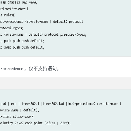
-map-chassis 
map-name
;

cal-unit-number
 {

e-rules{

net-precedence (rewrite-name | default) protocol

rotocol-types
;

xp (write-name | default) protocol 
protocol-types
;

p-push-push-push default;

p-swap-push-push default;

，仅不支持语句。
t-precedence
ipv6 | exp | ieee-802.1 |ieee-802.1ad |inet-precedence) rewrite-name {

ewrite-name
 | default);

g-class 
class-name
 {

priority 
level
 code-point (
alias
 | 
bits
);
