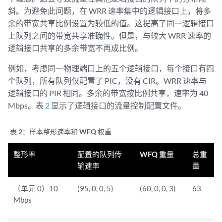
斜。为避免此问题，在 WRR 速率集中的逻辑接口上，将多
余的带宽共享比例设置为较低的值。这提高了同一逻辑接口
上队列之间的带宽共享准确性。但是，与较大 WRR 速率的
逻辑接口共享的多余带宽不再成比例。
例如，考虑同一物理端口上的五个逻辑接口，每个接口有四
个队列，所有队列仅配置了 PIC，没有 CIR。WRR 速率与
逻辑接口的 PIR 相同。多余的带宽按比例共享，速率为 40
Mbps。表
2
显示了逻辑接口的流量控制配置文件。
表 2：
样本整形速率和 WFQ 权重
整形率
配置的队列传
WFQ 重量
总重
输速率
量
（单元 0）10
(95, 0, 0, 5)
(60, 0, 0, 3)
63
Mbps