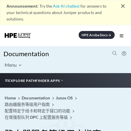
close
Announcement:
Try the
Ask AI chatbot
for answers to
your technical questions about Juniper products and
solutions.
HPE Aruba Docs
arrow_forward
Documentation
Menu
EXPLORE PATHFINDER APPS
Home
Documentation
Junos OS
路由器服务等级用户指南
配置特定于线卡和特定于接口的功能
在增强型队列 DPC 上配置服务等级