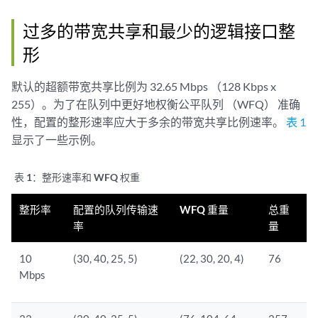
过多的带宽共享和最少的逻辑接口整
形
默认的超额带宽共享比例为 32.65 Mbps （128 Kbps x
255）。为了在队列中更好地权衡公平队列 （WFQ） 准确
性，配置的整形速率应大于多余的带宽共享比例速率。
表 1
显示了一些示例。
表 1：
整形速率和 WFQ 权重
整形率
配置的队列传输速
WFQ 重量
总重
率
量
10
(30, 40, 25, 5)
(22, 30, 20, 4)
76
Mbps