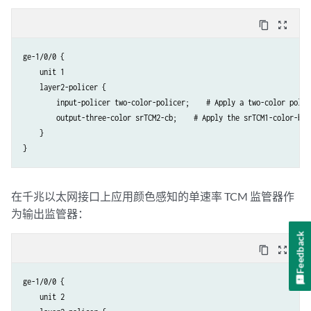
content_copy
zoom_out_map
ge-1/0/0 {

    unit 1

    layer2-policer {

        input-policer two-color-policer;    # Apply a two-color police
        output-three-color srTCM2-cb;    # Apply the srTCM1-color-blin
    }

在千兆以太网接口上应用颜色感知的单速率 TCM 监管器作
为输出监管器：
Feedback
content_copy
zoom_out_map
ge-1/0/0 {

    unit 2
