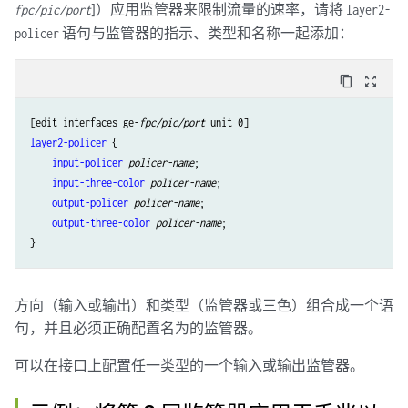
]）应用监管器来限制流量的速率，请将
fpc/pic/port
layer2-
语句与监管器的指示、类型和名称一起添加：
policer
content_copy
zoom_out_map
[edit interfaces ge-
fpc/pic/port
layer2-policer
 {

input-policer
policer-name
;

input-three-color
policer-name
;

output-policer
policer-name
;

output-three-color
policer-name
;

方向（输入或输出）和类型（监管器或三色）组合成一个语
句，并且必须正确配置名为的监管器。
可以在接口上配置任一类型的一个输入或输出监管器。