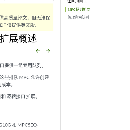
在此页面上
MPC 队列扩展
供高质量译文，但无法保
管理剩余队列
F 仅提供英文版.
队列扩展概述
arrow_backward
arrow_forward
接口提供一组专用队列。
些排队 MPC 允许创建
的成本。
点和
逻辑接口
扩展。
G10G 和 MPC5EQ-