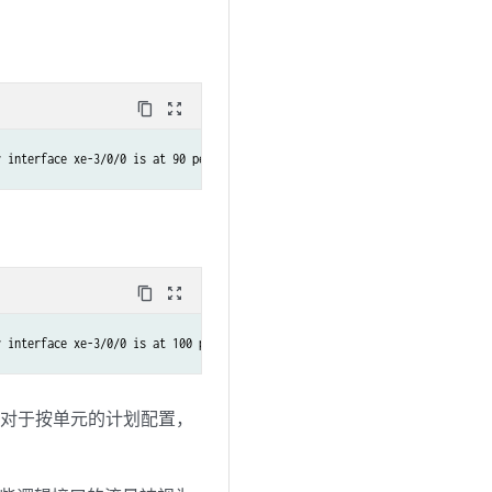
content_copy
zoom_out_map
r interface xe-3/0/0 is at 90 percent
content_copy
zoom_out_map
r interface xe-3/0/0 is at 100 percent.
。对于按单元的计划配置，