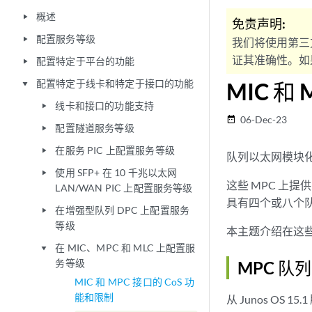
概述
play_arrow
免责声明:
配置服务等级
play_arrow
我们将使用第三
证其准确性。如果
配置特定于平台的功能
play_arrow
配置特定于线卡和特定于接口的功能
MIC 和
play_arrow
线卡和接口的功能支持
play_arrow
06-Dec-23
date_range
配置隧道服务等级
play_arrow
在服务 PIC 上配置服务等级
play_arrow
队列以太网模块化
使用 SFP+ 在 10 千兆以太网
play_arrow
这些 MPC 上
LAN/WAN PIC 上配置服务等级
具有四个或八个
在增强型队列 DPC 上配置服务
play_arrow
等级
本主题介绍在这些
在 MIC、MPC 和 MLC 上配置服
play_arrow
务等级
MPC 队
MIC 和 MPC 接口的 CoS 功
能和限制
从 Junos OS 1