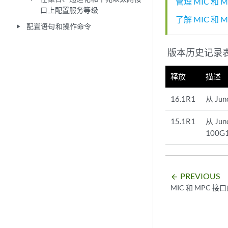
管理 MIC 和
口上配置服务等级
了解 MIC 和
配置语句和操作命令
play_arrow
版本历史记录
释放
描述
16.1R1
从 Ju
15.1R1
从 Ju
100
PREVIOUS
arrow_backward
MIC 和 MPC 接