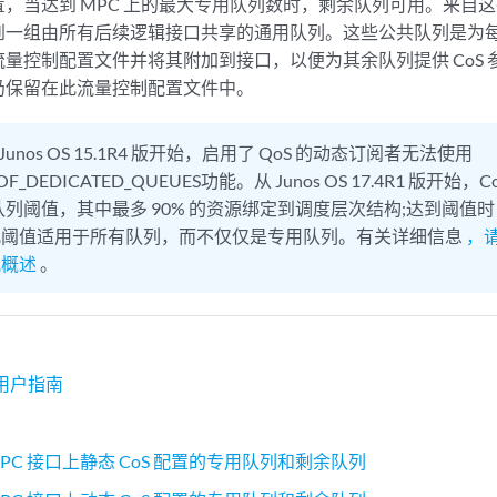
，当达到 MPC 上的最大专用队列数时，剩余队列可用。来自
到一组由所有后续逻辑接口共享的通用队列。这些公共队列是为
量控制配置文件并将其附加到接口，以便为其余队列提供 CoS
仍保留在此流量控制配置文件中。
 Junos OS 15.1R4 版开始，启用了 QoS 的动态订阅者无法使用
OF_DEDICATED_QUEUES功能。从 Junos OS 17.4R1 版开
C 队列阈值，其中最多 90% 的资源绑定到调度层次结构;达到阈
此阈值适用于所有队列，而不仅仅是专用队列。有关详细信息
，
视概述
。
用户指南
 MPC 接口上静态 CoS 配置的专用队列和剩余队列