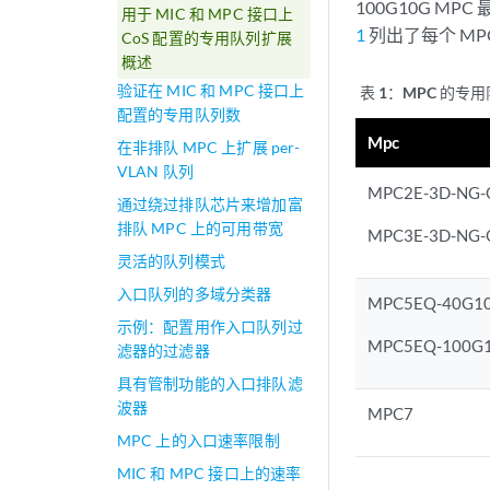
100G10G MP
用于 MIC 和 MPC 接口上
1
列出了每个 M
CoS 配置的专用队列扩展
概述
验证在 MIC 和 MPC 接口上
表 1：
MPC 的专
配置的专用队列数
Mpc
在非排队 MPC 上扩展 per-
VLAN 队列
MPC2E-3D-NG-
通过绕过排队芯片来增加富
排队 MPC 上的可用带宽
MPC3E-3D-NG-
灵活的队列模式
入口队列的多域分类器
MPC5EQ-40G1
示例：配置用作入口队列过
MPC5EQ-100G
滤器的过滤器
具有管制功能的入口排队滤
波器
MPC7
MPC 上的入口速率限制
MIC 和 MPC 接口上的速率