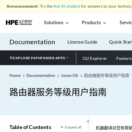
Announcement:
Try the
Ask AI chatbot
for answers to your technica
Solutions
Products
Servi
Documentation
License Guide
Quick Star
EXPLORE PATHFINDER APPS
CLI Explorer
Feature
Home
Documentation
Junos OS
路由器服务等级用户指南
路由器服务等级用户指南
keyboard_arrow_left
Table of Contents
Expand all
机器翻译对您有帮助