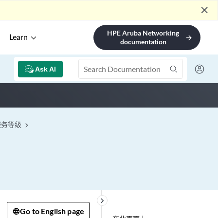
close
HPE Aruba Networking
Learn
arrow_forward
documentation
Ask AI
置服务等级
keyboard_arrow_right
Go to English page