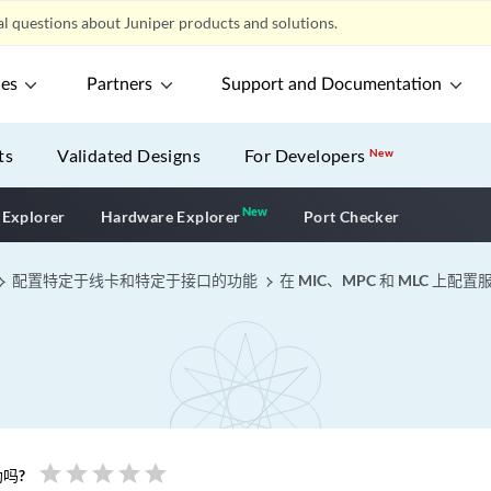
l questions about Juniper products and solutions.
ces
Partners
Support and Documentation
ts
Validated Designs
For Developers
New
New
New application
 Explorer
Hardware Explorer
Port Checker
配置特定于线卡和特定于接口的功能
在 MIC、MPC 和 MLC 上配
star
star
star
star
star
吗?