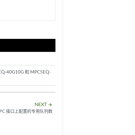
EQ-40G10G 和 MPC5EQ-
NEXT
arrow_forward
 MPC 接口上配置的专用队列数