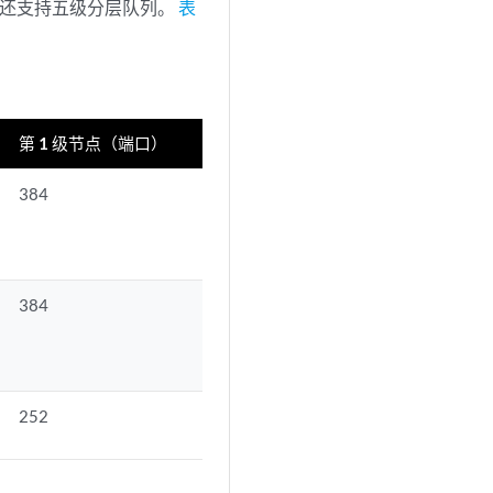
7 线卡还支持五级分层队列。
表
第 1 级节点（端口）
384
384
252