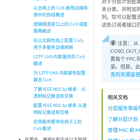
对于分层计划配置
以太网上的 CoS 通用边缘网
未分类，并附加
络中的伪线概述
列。您可以配置流
逻辑隧道接口上的 CoS 调度
这些订阅者接口
策略概述
在以太网伪线上配置 CoS，
注意：
从
用于多服务边缘网络
COSD_OUT_
L2TP LNS 内联服务的 CoS
置每个 FP
概述
录。但是，
为 L2TP LNS 内联服务配置
务的资源监
静态 CoS
了解 IEEE 802.1p 继承：从
透明标记推送和交换
相关文档
配置 IEEE 802.1p 继承 从透
分层服务等级
明标记推送和交换
了解分层计划
应用服务模块化线卡上的
CoS 概述
管理 MIC 和
在聚合、通道化和千兆以太网接
play_arrow