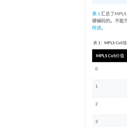
表 1
汇总了MPLS
硬编码的。不能为 
所述
。
表 1：MPLS CoS
值
MPLS CoS价值
0
1
2
3