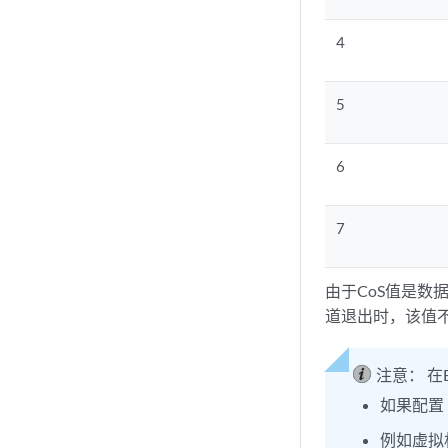
4
5
6
7
由于CoS值是数据
道退出时，该值不
注意：
在
如果配置 
例如虚拟