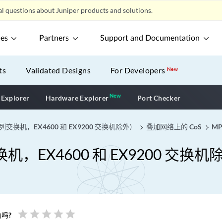
l questions about Juniper products and solutions.
ces
Partners
Support and Documentation
ts
Validated Designs
For Developers
New
New
New application
 Explorer
Hardware Explorer
Port Checker
交换机，EX4600 和 EX9200 交换机除外）
叠加网络上的 CoS
MP
，EX4600 和 EX9200 交换机
star
star
star
star
star
吗?