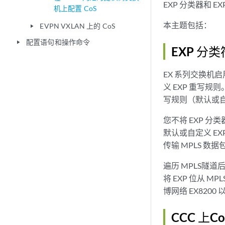
EXP 分类器和 E
机上配置 CoS
本主题包括：
EVPN VXLAN 上的 CoS
play_arrow
配置语句和操作命令
play_arrow
EXP 分类
EX 系列交换机启
义 EXP 重写规
写规则（默认或
您不将 EXP 分
默认或自定义 E
传输 MPLS 数
遍历 MPLS隧
将 EXP 位从 
博网络 EX820
CCC 上