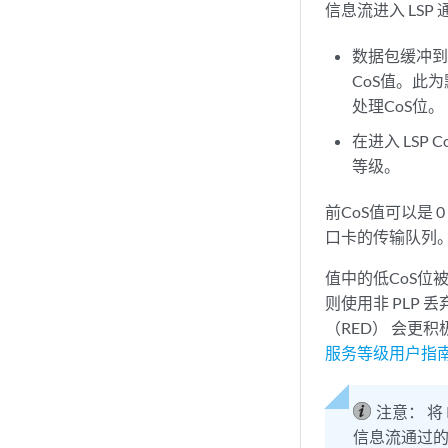
信息流进入 LSP
数据包缓冲到
CoS值。此
处理CoS位。
在进入 LSP
等级。
前CoS值可以是 
口卡的传输队列
值中的低CoS位被
则使用非 PLP
（RED） 会更积
服务等级用户指
注意：
将
信息流通过