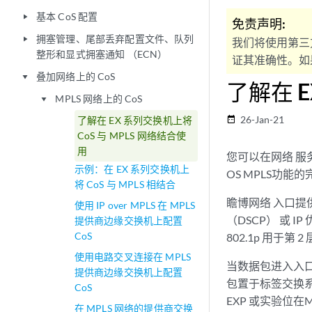
基本 CoS 配置
play_arrow
免责声明:
拥塞管理、尾部丢弃配置文件、队列
play_arrow
我们将使用第三
整形和显式拥塞通知 （ECN）
证其准确性。如果
叠加网络上的 CoS
play_arrow
了解在 
MPLS 网络上的 CoS
play_arrow
26-Jan-21
了解在 EX 系列交换机上将
date_range
CoS 与 MPLS 网络结合使
用
您可以在网络
服
示例：在 EX 系列交换机上
OS MPLS功能
将 CoS 与 MPLS 相结合
瞻博网络 入口提
使用 IP over MPLS 在 MPLS
（DSCP） 或 IP
提供商边缘交换机上配置
CoS
802.1p 用于第 
使用电路交叉连接在 MPLS
当数据包进入入口
提供商边缘交换机上配置
包置于标签交换系列
CoS
EXP 或实验位在
在 MPLS 网络的提供商交换