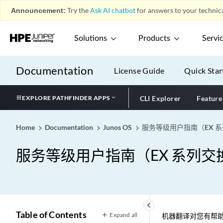
Announcement:
Try the
Ask AI chatbot
for answers to your technica
Solutions
Products
Servi
Documentation
License Guide
Quick Star
EXPLORE PATHFINDER APPS
CLI Explorer
Feature
Home
Documentation
Junos OS
服务等级用户指南（EX 系列
服务等级用户指南（EX 系列交换机
keyboard_arrow_left
Table of Contents
Expand all
机器翻译对您有帮助