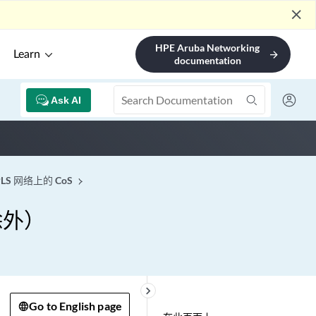
close
HPE Aruba Networking
Learn
arrow_forward
documentation
Ask AI
LS 网络上的 CoS
除外）
keyboard_arrow_right
Go to English page