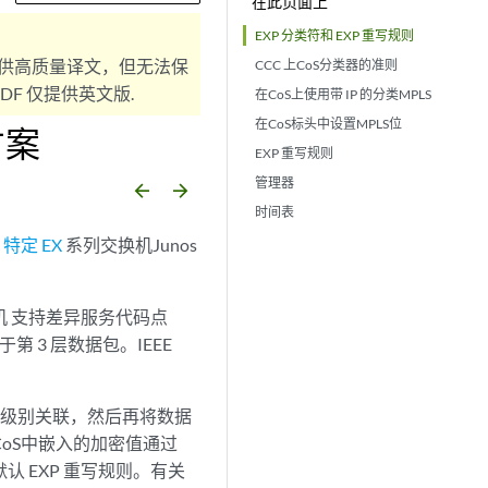
在此页面上
EXP 分类符和 EXP 重写规则
供高质量译文，但无法保
CCC 上CoS分类器的准则
F 仅提供英文版.
在CoS上使用带 IP 的分类MPLS
在CoS标头中设置MPLS位
方案
EXP 重写规则
管理器
arrow_backward
arrow_forward
时间表
关
特定 EX
系列交换机Junos
换机 支持差异服务代码点
用于第 3 层数据包。IEEE
服务级别关联，然后再将数据
在CoS中嵌入的加密值通过
默认 EXP 重写规则。有关