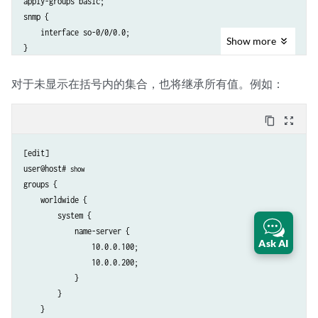
apply-groups basic;

snmp {

    interface so-0/0/0.0;

Show
more
}

[edit]

user@host# 
show | display inheritance
对于未显示在括号内的集合，也将继承所有值。例如：
snmp {

    ##

content_copy
zoom_out_map
    ## ’so-1/1/1.0’ was inherited from group ’basic’

    ##

[edit]

    interface [ so-0/0/0.0 so-1/1/1.0 ];

user@host# 
show
groups {

    worldwide {

        system {

            name-server {

Ask AI
                10.0.0.100;

                10.0.0.200;

            }

        }

    }
