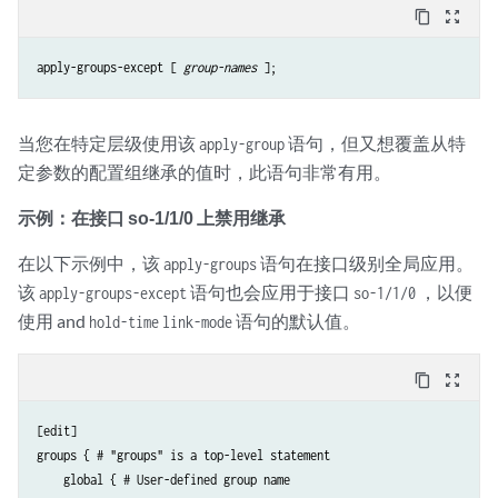
content_copy
zoom_out_map
apply-groups-except [ 
group-names
当您在特定层级使用该
语句，但又想覆盖从特
apply-group
定参数的配置组继承的值时，此语句非常有用。
示例：在接口 so-1/1/0 上禁用继承
在以下示例中，该
语句在接口级别全局应用。
apply-groups
该
语句也会应用于接口
，以便
apply-groups-except
so-1/1/0
使用 and
语句的默认值。
hold-time
link-mode
content_copy
zoom_out_map
[edit]

groups { # "groups" is a top-level statement

    global { # User-defined group name
