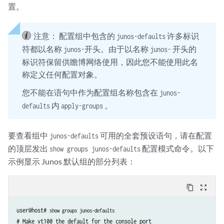
置。
注意：
配置组中包含的
许多标识
junos-defaults
符都以名称
开头。由于以名称
开头的
junos-
junos-
标识符保留供瞻博网络使用，因此您不能使用此名
称定义任何配置对象。
您不能在语句中作为配置组名称包含在
junos-
内
。
defaults
apply-groups
要查看组中
可用的全套预设语句，请在配置
junos-defaults
的顶层发出
配置模式命令。以下
show groups junos-defaults
示例显示 Junos 默认组的部分列表：
content_copy
zoom_out_map
user@host# 
show groups junos-defaults
# Make vt100 the default for the console port
