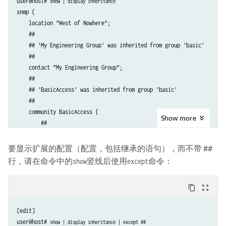
user@host# 
show | display inheritance
snmp {

    location "West of Nowhere";

    ##

    ## 'My Engineering Group' was inherited from group 'basic'

    ##

    contact "My Engineering Group";

    ##

    ## 'BasicAccess' was inherited from group 'basic'

    ##

    community BasicAccess {

Show
more
        ##

        ## 'read-only' was inherited from group 'basic'

        ##

要显示扩展的配置（配置，包括继承的语句），而不带 ##
        authorization read-only;

行，请在命令中的
竖线后使用
命令：
show
except
    }

content_copy
zoom_out_map
[edit]

user@host# 
show | display inheritance | except ##