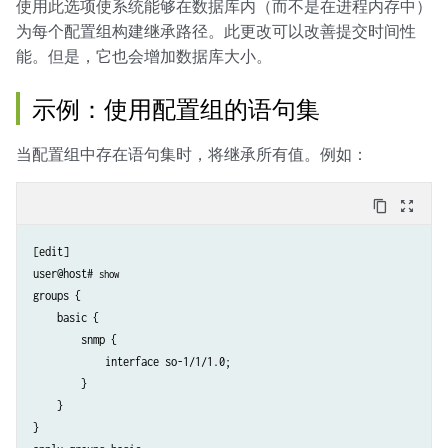
使用此选项使系统能够在数据库内（而不是在进程内存中）
}

为每个配置组构建继承路径。此更改可以改善提交时间性
[edit]

能。但是，它也会增加数据库大小。
user@host# 
show | display inheritance
protocols {

示例：使用配置组的语句集
    bgp {

        group abcd {

            ##

当配置组中存在语句集时，将继承所有值。例如：
            ## ’1’ was inherited from group ’one’

            ##

content_copy
zoom_out_map
            preference 1;

            ##

[edit]

            ## ’10’ was inherited from group ’one’

user@host# 
show
            ##

groups {

            hold-time 10;

    basic {

            ##

        snmp {

            ## ’3’ was inherited from group ’one’

            interface so-1/1/1.0;

            ##

        }

            out-delay 3;

    }

        }

}

    }
