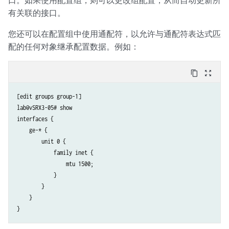
有关联的接口。
您还可以在配置组中使用通配符，以允许与通配符表达式匹
配的任何对象继承配置数据。例如：
content_copy
zoom_out_map
[edit groups group-1]

lab@vSRX3-05# show

interfaces {

    ge-* {

        unit 0 {

            family inet {

                mtu 1500;

            }

        }

    }

}