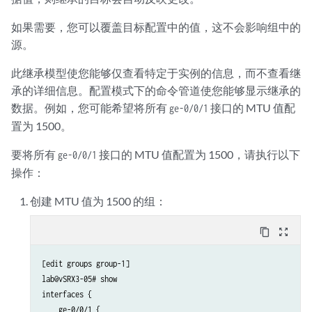
如果需要，您可以覆盖目标配置中的值，这不会影响组中的
源。
此继承模型使您能够仅查看特定于实例的信息，而不查看继
承的详细信息。配置模式下的命令管道使您能够显示继承的
数据。例如，您可能希望将所有
接口的 MTU 值配
ge-0/0/1
置为 1500。
要将所有
接口的 MTU 值配置为 1500，请执行以下
ge-0/0/1
操作：
创建 MTU 值为 1500 的组：
content_copy
zoom_out_map
[edit groups group-1]

lab@vSRX3-05# show

interfaces {

    ge-0/0/1 {
