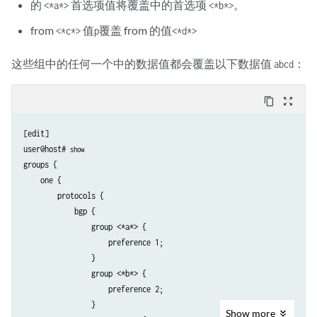
的
首选项值将覆盖中的首选项
。
<*a*>
<*b*>
from
值
覆盖 from 的值
<*c*>
p
<*d*>
这些组中的任何一个中的数据值都会覆盖以下数据值
：
abcd
content_copy
zoom_out_map
[edit]

user@host# 
show
groups {

    one {

        protocols {

            bgp {

                group <*a*> {

                    preference 1;

                }

                group <*b*> {

                    preference 2;

                }

Show
more