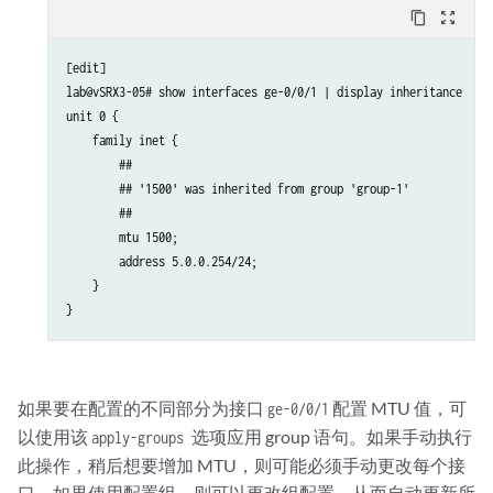
content_copy
zoom_out_map
[edit]

lab@vSRX3-05# show interfaces ge-0/0/1 | display inheritance

unit 0 {

    family inet {

        ##

        ## '1500' was inherited from group 'group-1'

        ##

        mtu 1500;

        address 5.0.0.254/24;

    }

}
如果要在配置的不同部分为接口
配置 MTU 值，可
ge-0/0/1
以使用该
选项应用 group 语句。如果手动执行
apply-groups
此操作，稍后想要增加 MTU，则可能必须手动更改每个接
口。如果使用配置组，则可以更改组配置，从而自动更新所