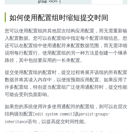
                group <*c*> {

                    out-delay 3;

                }

如何使用配置组时缩短提交时间
                group <*d*> {

                    out-delay 4;

您可以使用配置组跨其他层次结构应用配置，而无需重新输
                }

入配置数据。您可以在配置组中指定每个配置详细信息。您
                group abcd {

还可以在配置组中使用通配符来配置数据范围，而无需详细
                    preference 10;

说明每行配置行。使用配置组的另一种方法是创建一个继承
                    hold-time 10;

路径，其中包括要应用的一长串配置。
                    out-delay 10;

                }

提交使用配置组的配置时，提交过程将展开该组的所有配置
            }

数据并将其读入内存中，以便按预期应用配置。如果应用了
        }

    }

许多配置组，特别是当配置组广泛使用通配符时，提交性能
}

可能会受到负面影响。
protocols {

    bgp {

如果您的系统使用许多使用通配符的配置组，则可以在层次
        group abcd {

结构级别配置
该
[edit system commit]
persist-groups-
            apply-groups one;

语句，以提高提交时间性能。
inheritance
        }

    }
