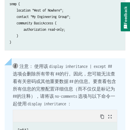
snmp {

Feedback
    location "West of Nowhere";

    contact "My Engineering Group";

    community BasicAccess {

        authorization read-only;

    }

注意：
使用该
display inheritance | except ##
选项会删除所有带有
的行。因此，您可能无法查
##
看有关密码或其他重要数据
的信息。要查看包含
##
所有信息的完整配置详细信息（而不仅仅是标记为
的注释），请将该
选项与以下命令一
##
no-comments
起使用
：
display inheritance
content_copy
zoom_out_map
[edit]
