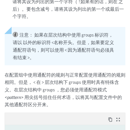
    protocol tcp;

请将其设为列出的第一个字符（
如果有的话，则在 之
!
    destination-port 554;

后）。要包含减号，请将其设为列出的第一个或最后一
}

个字符。
#

# Network Basic Input Output System  - networking protocol used on

# Windows networks   session service port

注意：
如果在层次结构中使用
标识符，
groups
#

请以 以外的标识符
名称开头。但是，如果要定义
<
application 
junos-netbios-session
 {

通配符语句，则可以使用
因为通配符语句必须具
<
    protocol tcp;

有结束
。
>
    destination-port 139;

}

application 
junos-smb-session
 {

在配置组中使用通配符的规则与正常配置使用通配符的规则
    protocol tcp;

相同。但是，
在
层次结构下
使用时具有特殊含
<
>
groups
    destination-port 445;

义。在层次结构中
，您必须使用通配符模式
}

groups
application 
junos-ssh
 {

<
pattern
> 用尖括号括住任何术语，以将其与配置文件中的
    protocol tcp;

其他通配符区分开来。
    destination-port 22;

}

content_copy
zoom_out_map
application 
junos-telnet
 {

    protocol tcp;
