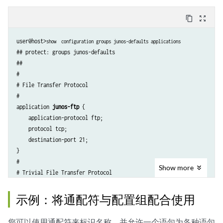
        application-protocol rpc-portmap;

        protocol tcp;

content_copy
zoom_out_map
        destination-port 111;

    }

user@host>
show  configuration groups junos-defaults applications
    # RPC port mapper on UDP 

## protect: groups junos-defaults

##

#

# File Transfer Protocol 

#

application 
junos-ftp
 {

    application-protocol ftp;

    protocol tcp;

    destination-port 21;

}

#

Show
more
# Trivial File Transfer Protocol 

#

application 
junos-ftp-data
 {

示例：将通配符与配置组配合使用
    application-protocol ftp-data;

    protocol tcp;

您可以使用通配符来标识名称，并允许一个语句为各种语句