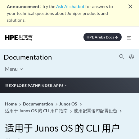
close
Announcement:
Try the
Ask AI chatbot
for answers to
your technical questions about Juniper products and
solutions.
HPE Aruba Docs
arrow_forward
Documentation
Menu
EXPLORE PATHFINDER APPS
Home
Documentation
Junos OS
适用于 Junos OS 的 CLI 用户指南
使用配置语句配置设备
适用于 Junos OS 的 CLI 用户