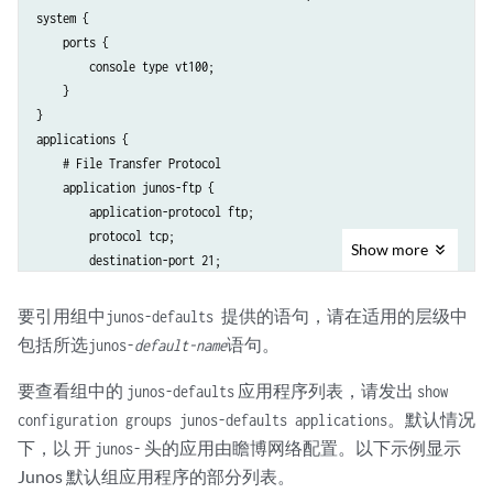
system {

    ports {

        console type vt100;

    }

}

applications {

    # File Transfer Protocol 

    application junos-ftp {

        application-protocol ftp;

        protocol tcp;

Show
more
        destination-port 21;

    }

    # Trivial File Transfer Protocol 

要引用组中
提供的语句，请在适用的层级中
junos-defaults
    application junos-tftp {

包括所选
语句。
junos-
default-name
        application-protocol tftp;

        protocol udp;

要查看组中的
应用程序列表，请发出
junos-defaults
show
        destination-port 69;

。默认情况
configuration groups junos-defaults applications
    }

下，以 开
头的应用由瞻博网络配置。以下示例显示
junos-
    # RPC port mapper on TCP 

Junos 默认组应用程序的部分列表。
    application junos-rpc-portmap-tcp {
