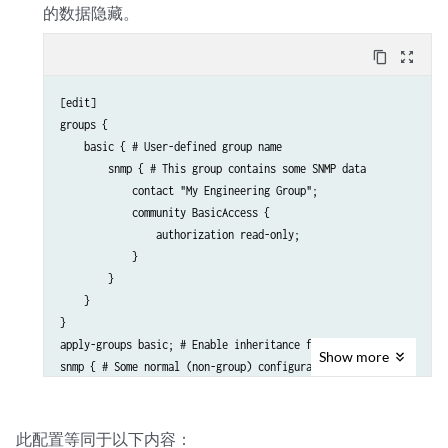
的数据隐藏。
content_copy
zoom_out_map
[edit]

groups {

    basic { # User-defined group name

        snmp { # This group contains some SNMP data

            contact "My Engineering Group";

            community BasicAccess {

                authorization read-only;

            }

        }

    }

}

apply-groups basic; # Enable inheritance from group "basic"

Show
more
snmp { # Some normal (non-group) configuration

    location "West of Nowhere";

此配置等同于以下内容：