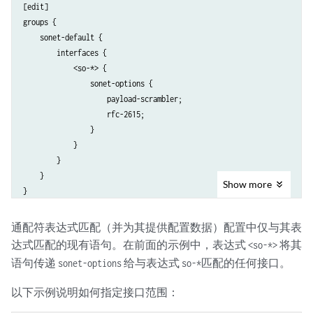
[edit]

    destination-port 23;

groups {

}
    sonet-default {

        interfaces {

            <so-*> {

                sonet-options {

                    payload-scrambler;

                    rfc-2615;

                }

            }

        }

    }

Show
more
通配符表达式匹配（并为其提供配置数据）配置中仅与其表
达式匹配的现有语句。在前面的示例中，表达式
将其
<so-*>
语句传递
给与表达式
匹配的任何接口。
sonet-options
so-*
以下示例说明如何指定接口范围：