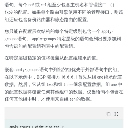
语句。每个
或
组至少包含主机名和管理接口 （）
re0
re1
的配置。如果每个路由引擎使用不同的管理接口，则该
fxp0
组还应包含备份路由器和静态路由的配置。
您只能在配置层次结构的每个特定级别包含一个
apply-
语句。
特定层级的语句会列出要添加到
groups
apply-groups
包含语句的配置组列表中的配置组。
在特定层级指定的值将覆盖从配置组继承的值。
嵌套
语句中列出的组优先于外部语句中的组。
apply-groups
在以下示例中，BGP 邻接方
首先从组
继承配置
10.0.0.1
one
数据。然后，它从组
和组
继承配置数据。组
中
two
three
one
的配置数据将覆盖任何其他组中的数据。仅当语句不包含在
任何其他组中时，才使用来自组
的数据。
ten
content_copy
zoom_out_map
apply-groups [ eight nine ten ];
