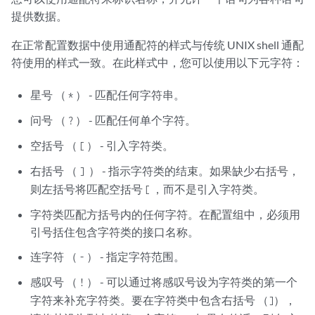
    destination-port 20;

提供数据。
}

application 
junos-tftp
 {

在正常配置数据中使用通配符的样式与传统 UNIX shell 通配
    application-protocol tftp;

符使用的样式一致。在此样式中，您可以使用以下元字符：
    protocol udp;

    destination-port 69;

星号 （
） - 匹配任何字符串。
*
}

#

问号 （
） - 匹配任何单个字符。
?
# Two-Way Active Measurement Protocol

空括号 （
） - 引入字符类。
#

[
application 
junos-twamp
 {

右括号 （
） - 指示字符类的结束。如果缺少右括号，
]
    application-protocol twamp;

则左括号将匹配空括号
，而不是引入字符类。
[
    protocol tcp;

    destination-port 862;

字符类匹配方括号内的任何字符。在配置组中，必须用
}

引号括住包含字符类的接口名称。
#

# Real Time Streaming Protocol

连字符 （
） - 指定字符范围。
-
#

感叹号 （
） - 可以通过将感叹号设为字符类的第一个
!
application 
junos-rtsp
 {

字符来补充字符类。要在字符类中包含右括号 （
），
    application-protocol rtsp;

]