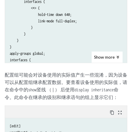
        interfaces {

            <*> {

                hold-time down 640;

                link-mode full-duplex;

            }

        }

    }

}

apply-groups global;

Show
more
interfaces {

    so-1/1/0 {

        apply-groups-except global;  # Disables inheritance from group
配置组可能会对设备使用的实际值产生一些混淆，因为设备
        # so-1/1/0 uses default value for “hold-time”

可以从配置组继承配置数据。要查看设备使用的实际值，请
        # and "link-mode" 

在命令中的
竖线 （ | ） 后使用
命
show
display inheritance
    }

令。此命令在继承的级别和继承语句的组上显示它们：
content_copy
zoom_out_map
[edit]
