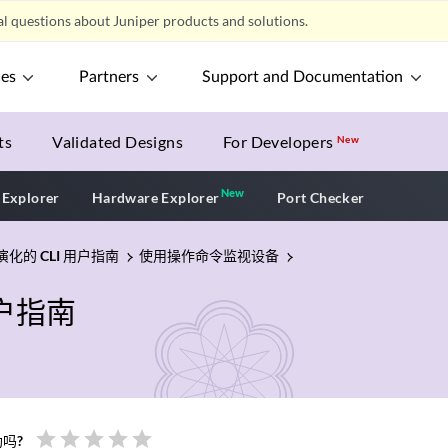
l questions about Juniper products and solutions.
ces
Partners
Support and Documentation
ts
Validated Designs
For Developers
New
New
New application
 Explorer
Hardware Explorer
Port Checker
 演化的 CLI 用户指南
使用操作命令监视设备
用户指南
star
star
star
star
star
吗?