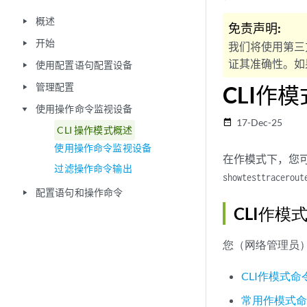
概述
play_arrow
免责声明:
开始
play_arrow
我们将使用第三
证其准确性。如果
使用配置语句配置设备
play_arrow
管理配置
CLI作
play_arrow
使用操作命令监视设备
play_arrow
17-Dec-25
date_range
CLI 操作模式概述
使用操作命令监视设备
在作模式下，您
过滤操作命令输出
show
test
tracerout
配置语句和操作命令
play_arrow
CLI作模
您（网络管理员
CLI作模式命
常用作模式