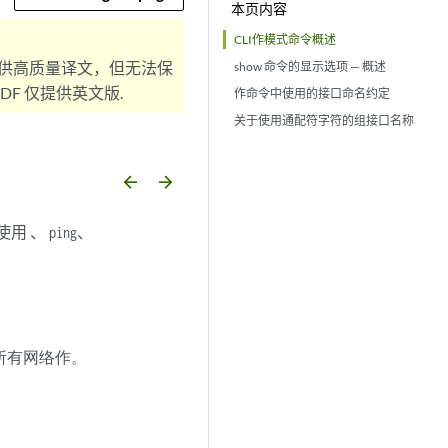
本页内容
CLI作模式命令概述
供高质量译文，但无法保
show 命令的显示选项 — 概述
F 仅提供英文版.
作命令中使用的接口命名约定
关于使用通配符字符的组接口名称
arrow_backward
arrow_forward
使用 、
、
ping
所有网络作。