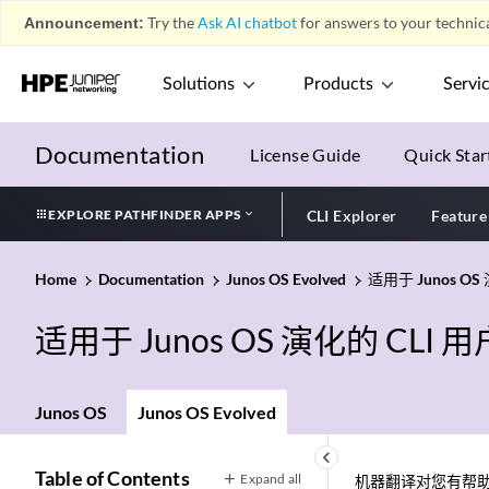
Announcement:
Try the
Ask AI chatbot
for answers to your technica
Solutions
Products
Servi
Documentation
License Guide
Quick Star
EXPLORE PATHFINDER APPS
CLI Explorer
Feature
Home
Documentation
Junos OS Evolved
适用于 Junos OS
适用于 Junos OS 演化的 CLI 
Junos OS
Junos OS Evolved
keyboard_arrow_left
Table of Contents
Expand all
机器翻译对您有帮助