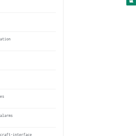
ration
ces
 alarms
 craft-interface