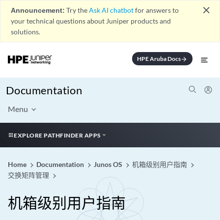
close
Announcement:
Try the
Ask AI chatbot
for answers to
your technical questions about Juniper products and
solutions.
HPE Aruba Docs
arrow_forward
Documentation
Menu
EXPLORE PATHFINDER APPS
Home
Documentation
Junos OS
机箱级别用户指南
交换矩阵管理
机箱级别用户指南