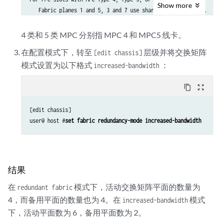
Show
more
   Fabric planes 1 and 5, 3 and 7 use shared physical links.

   Those slots may run in a reduced bandwidth in case both

   plane 1 and 5, or both 3 and 7 are active.

4 类和 5 类 MPC 分别指 MPC 4 和 MPC5 线卡。
在配置模式下，转至
层级并将交换矩阵
[edit chassis]
模式设置为以下格式
：
increased-bandwidth
content_copy
zoom_out_map
[edit chassis]

user@ host #
set fabric redundancy-mode increased-bandwidth
结果
在
模式下，活动交换矩阵平面的数量为
redundant fabric
4，而备用平面的数量也为 4。在
模式
increased-bandwidth
下，活动平面数为 6，备用平面数为 2。