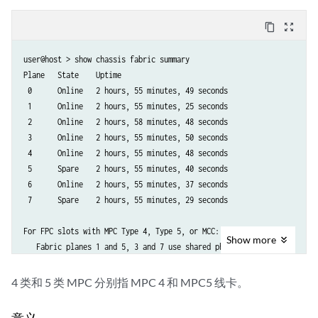
content_copy
zoom_out_map
user@host > show chassis fabric summary

Plane   State    Uptime

 0      Online   2 hours, 55 minutes, 49 seconds

 1      Online   2 hours, 55 minutes, 25 seconds

 2      Online   2 hours, 58 minutes, 48 seconds

 3      Online   2 hours, 55 minutes, 50 seconds

 4      Online   2 hours, 55 minutes, 48 seconds

 5      Spare    2 hours, 55 minutes, 40 seconds

 6      Online   2 hours, 55 minutes, 37 seconds

 7      Spare    2 hours, 55 minutes, 29 seconds

For FPC slots with MPC Type 4, Type 5, or MCC:

Show
more
   Fabric planes 1 and 5, 3 and 7 use shared physical links.

   Those slots may run in a reduced bandwidth in case both

   plane 1 and 5, or both 3 and 7 are active.
4 类和 5 类 MPC 分别指 MPC 4 和 MPC5 线卡。
意义