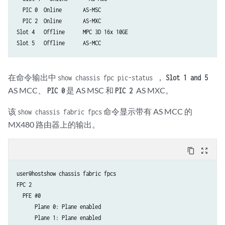
  PIC 0  Online       AS-MSC

  PIC 2  Online       AS-MXC

Slot 4   Offline      MPC 3D 16x 10GE

在命令输出中
，
show chassis fpc pic-status
Slot 1 and 5
AS MCC、
是 AS MSC 和
AS MXC。
PIC 0
PIC 2
该
命令显示带有 AS MCC 的
show chassis fabric fpcs
MX480 路由器上的输出。
content_copy
zoom_out_map
user@hostshow chassis fabric fpcs

FPC 2

  PFE #0

      Plane 0: Plane enabled

      Plane 1: Plane enabled
