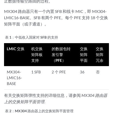
止数据传输空路由的过程。
          PFE 0 :Links ok

          PFE 2 :Links ok

MX304 路由器只有一个内置 SFB 和线卡 MIC，即 MX304-
      FPC 5

LMIC16-BASE。SFB 有两个 PFE。每个 PFE 支持 18 个交换
          PFE 0 :Links ok

矩阵平面（或子通道）。
Plane 5

  Plane state: ACTIVE

      FPC 2

表 1：
中低收入国家对 SFB 的支持
          PFE 0 :Links ok

      FPC 4

LMIC 交换
机交换
的数据包转
交换
交换
          PFE 0 :Links ok

矩阵板
发引擎
矩阵
矩阵
          PFE 2 :Links ok

支持
（PFE）
平面
冗余
      FPC 5

          PFE 0 :Unused

MX304-
1 SFB
2 个 PFE
36
否
Plane 6

LMIC16-
  Plane state: ACTIVE

BASE
      FPC 2

          PFE 0 :Links ok

有关交换矩阵弹性支持的详细信息，请参阅
MX304 路由器
      FPC 4

上的交换矩阵平面管理
.
          PFE 0 :Links ok

          PFE 2 :Links ok

表 2：
MX304 路由器上的交换矩阵平面管理
      FPC 5
