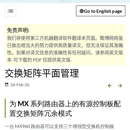
list
Go to English page
免责声明:
我们将使用第三方机器翻译软件翻译本页面。瞻博网络虽
已做出相当大的努力提供高质量译文，但无法保证其准确
性。如果对译文信息的准确性有任何疑问，请参阅英文版
本. 可下载的 PDF 仅提供英文版.
交换矩阵平面管理
26-Feb-26
date_range
arrow_backward
arrow_forward
为 MX 系列路由器上的有源控制板配
置交换矩阵冗余模式
一台 MX960 路由器可以支持三个增强型交换机控制板