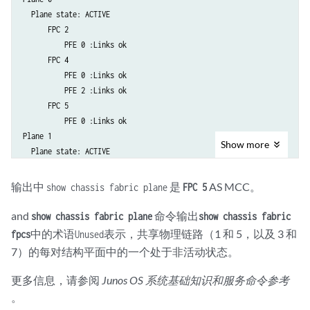
  Plane state: ACTIVE

      Plane 4: Links ok

      FPC 2

      Plane 5: Links ok

          PFE 0 :Links ok

      Plane 6: Links ok

      FPC 4

      Plane 7: Links ok

          PFE 0 :Links ok

FPC 5

          PFE 2 :Links ok

  PFE #0

      FPC 5

      Plane 0: Plane enabled

          PFE 0 :Links ok

      Plane 1: Plane enabled

Plane 1

      Plane 2: Plane enabled

Show
more
  Plane state: ACTIVE

      Plane 3: Plane enabled

      FPC 2

      Plane 4: Plane enabled

          PFE 0 :Links ok

      Plane 5: Unused

输出中
是
AS MCC。
show chassis fabric plane
FPC 5
      FPC 4

      Plane 6: Plane enabled

          PFE 0 :Links ok

and
命令输出
show chassis fabric plane
show chassis fabric
          PFE 2 :Links ok

中的术语
表示，共享物理链路（1 和 5，以及 3 和
fpcs
Unused
      FPC 5

7）的每对结构平面中的一个处于非活动状态。
          PFE 0 :Links ok

Plane 2

更多信息，请参阅
Junos OS 系统基础知识和服务命令参考
  Plane state: ACTIVE

。
      FPC 2
