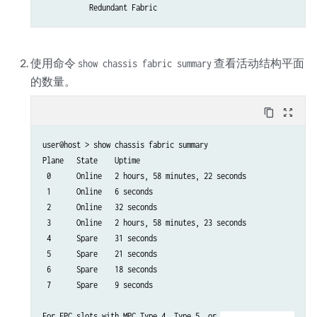
           Redundant Fabric
使用命令
查看活动结构平面
show chassis fabric summary
的数量。
content_copy
zoom_out_map
user@host > show chassis fabric summary

Plane   State    Uptime

 0      Online   2 hours, 58 minutes, 22 seconds

 1      Online   6 seconds

 2      Online   32 seconds

 3      Online   2 hours, 58 minutes, 23 seconds

 4      Spare    31 seconds

 5      Spare    21 seconds

 6      Spare    18 seconds

 7      Spare    9 seconds

For FPC slots with MPC Type 4, Type 5, or MCC:
