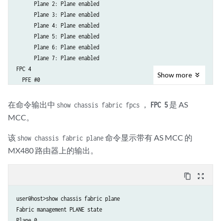
      Plane 2: Plane enabled

      Plane 3: Plane enabled

      Plane 4: Plane enabled

      Plane 5: Plane enabled

      Plane 6: Plane enabled

      Plane 7: Plane enabled

FPC 4

Show
more
  PFE #0

      Plane 0: Plane enabled

      Plane 1: Plane enabled

在命令输出中
，
是 AS
show chassis fabric fpcs
FPC 5
      Plane 2: Plane enabled

MCC。
      Plane 3: Plane enabled

      Plane 4: Links ok

该
命令显示带有 AS MCC 的
show chassis fabric plane
      Plane 5: Links ok

MX480 路由器上的输出。
      Plane 6: Links ok

      Plane 7: Links ok

content_copy
zoom_out_map
  PFE #2

      Plane 0: Plane enabled

user@host>show chassis fabric plane

      Plane 1: Plane enabled

Fabric management PLANE state

      Plane 2: Plane enabled

Plane 0

      Plane 3: Plane enabled
