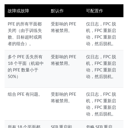
          PFE 0 :Links ok

故障或故障
默认作
可配置作
Plane 7

  Plane state: ACTIVE

PFE 的所有平面都
受影响的 PFE
仅日志，FPC 脱
      FPC 2

关闭（由于训练失
将被禁用。
机，FPC 重新启
          PFE 0 :Links ok

败、目标超时或两
动，FPC 重新启
      FPC 4

者的组合）。
动，然后脱机。
          PFE 0 :Links ok

          PFE 2 :Links ok

      FPC 5

多个 PFE 丢失所有
受影响的 PFE
仅日志，FPC 脱
18 个平面（机箱中
将被禁用。
机，FPC 重新启
的 PFE 数量小于
动，FPC 重新启
50%）
动，然后脱机。
组合 PFE 有问题。
受影响的 PFE
仅日志，FPC 脱
将被禁用。
机，FPC 重新启
动，FPC 重新启
动，然后脱机。
所有 18 个平面都
SFB 重启和
忽略 SFB 重启，