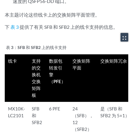
速度的 QSFP56-DD 端口。
本主题讨论这些线卡上的交换矩阵平面管理。
下
表 3
提供了有关 SFB 和 SFB2 上的线卡支持的信息。
zoom_out_map
表 3：
SFB 和 SFB2 上的线卡支持
线卡
支持
数据包
交换矩阵
交换矩阵冗余
的交
转发引
平面
换机
擎
交换
（PFE）
矩阵
板
MX10K-
SFB
6 PFE
24
是（SFB 和
LC2101
和
（SFB），
SFB2 为 5+1）
SFB2
12
（SFB2）