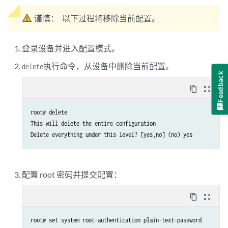
谨慎：
以下过程将移除当前配置。
登录设备并进入配置模式。
执行命令，从设备中删除当前配置。
delete
Feedback
content_copy
zoom_out_map
root# delete

This will delete the entire configuration

Delete everything under this level? [yes,no] (no) yes
配置 root 密码并提交配置：
content_copy
zoom_out_map
root# set system root-authentication plain-text-password
