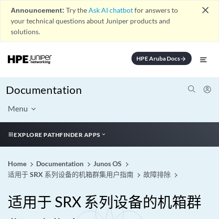
close
Announcement:
Try the
Ask AI chatbot
for answers to
your technical questions about Juniper products and
solutions.
HPE Aruba Docs
arrow_forward
Documentation
Menu
EXPLORE PATHFINDER APPS
Home
Documentation
Junos OS
适用于 SRX 系列设备的机箱群集用户指南
故障排除
适用于 SRX 系列设备的机箱群