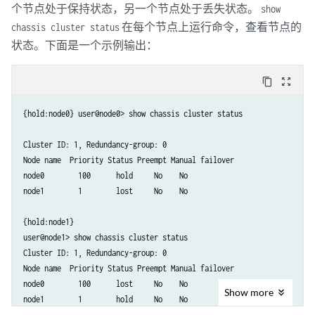
个节点处于保持状态，另一个节点处于丢失状态。
show
在每个节点上运行命令，查看节点的
chassis cluster status
状态。下面是一个示例输出：
content_copy
zoom_out_map
{hold:node0} user@node0> show chassis cluster status 

Cluster ID: 1, Redundancy-group: 0 

Node name  Priority Status Preempt Manual failover 

node0        100      hold     No    No 

node1        1        lost     No    No

{hold:node1}

user@node1> show chassis cluster status

Cluster ID: 1, Redundancy-group: 0

Node name  Priority Status Preempt Manual failover

node0        100      lost     No    No

Show
more
node1        1        hold     No    No