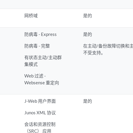
网桥域
是的
e
防病毒 - Express
是的
防病毒 - 完整
在主动/备份故障切换和
不受支持。
有状态主动/主动群
集模式
Web 过滤 -
Websense 重定向
J-Web 用户界面
是的
Junos XML 协议
会话和资源控制
（SRC） 应用