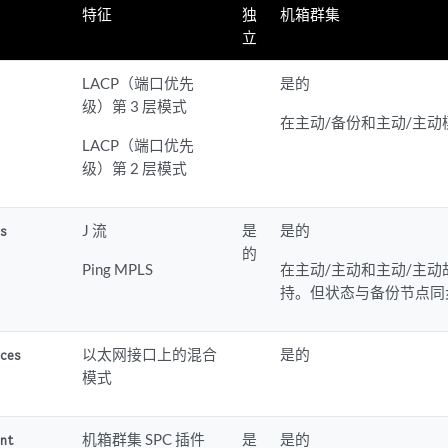
特征
独
机箱群集
立
LACP（端口优先
是的
级）第 3 层模式
在主动/备份和主动/主
LACP（端口优先
级）第 2 层模式
J 流
是
是的
ls
的
Ping MPLS
在主动/主动和主动/主
持。但状态与备份节点同
以太网接口上的混合
是的
aces
模式
机箱群集 SPC 插件
是
是的
ent