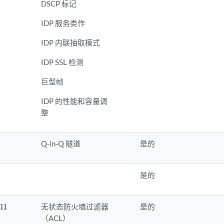
DSCP 标记
IDP 服务类作
IDP 内联抽取模式
IDP SSL 检测
巨型帧
IDP 的性能和容量调
整
Q-in-Q 隧道
是的
是的
无状态防火墙过滤器
是的
all
（ACL）