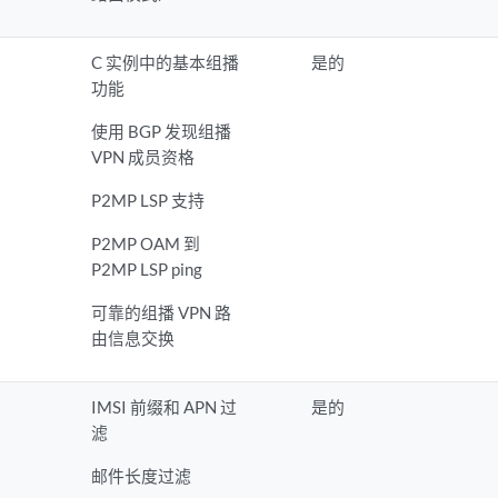
C 实例中的基本组播
是的
功能
使用 BGP 发现组播
VPN 成员资格
P2MP LSP 支持
P2MP OAM 到
P2MP LSP ping
可靠的组播 VPN 路
由信息交换
IMSI 前缀和 APN 过
是的
滤
邮件长度过滤