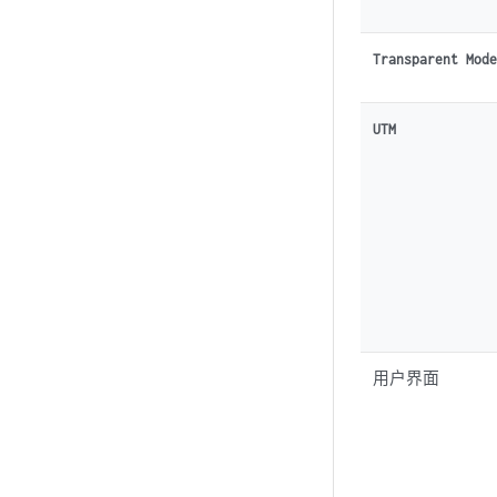
Transparent Mod
UTM
用户界面