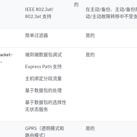
的
IEEE 802.3af/
在主动/备份、主动/备份
802.3at 支持
动/主动故障转移中不受
简单过滤器
是的
e
端到端数据包调试
是的
Packet-
g-
Express Path 支持
主机绑定分段流量
基于数据包的处理
基于数据包的选择性
无状态服务
GPRS（透明模式和
是的
路由模式）