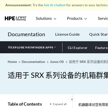
Announcement:
Try the
Ask AI chatbot
for answers to your technica
Solutions
Products
Servi
Documentation
License Guide
Quick Star
EXPLORE PATHFINDER APPS
CLI Explorer
Feature
Home
Documentation
Junos OS
适用于 SRX 系列设备的
适用于 SRX 系列设备的机箱群
keyboard_arrow_left
Table of Contents
Expand all
机器翻译对您有帮助