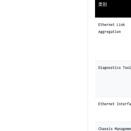
类别
Ethernet Link
Aggregation
Diagnostics Too
Ethernet Interf
Chassis Managem