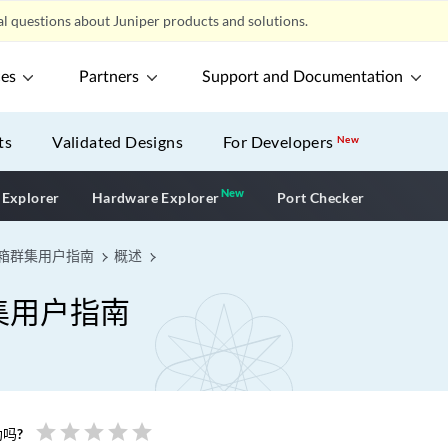
l questions about Juniper products and solutions.
ces
Partners
Support and Documentation
ts
Validated Designs
For Developers
New
New
New application
 Explorer
Hardware Explorer
Port Checker
机箱群集用户指南
概述
集用户指南
star
star
star
star
star
吗?