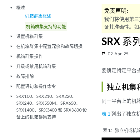
概述
play_arrow
免责声明:
机箱群集概述
我们将使用第三
机箱群集支持的功能
证其准确性。如果
设置机箱群集
play_arrow
SRX 
在机箱群集中配置冗余和故障切换
play_arrow
02-Apr-25
date_range
机箱群集操作
play_arrow
升级或禁用机箱群集
play_arrow
要确定特定平台或 
故障排除
play_arrow
独立机集
配置语句和操作命令
play_arrow
SRX100、SRX210、SRX220、
play_arrow
同一平台上的机
SRX240、SRX550M、SRX650、
SRX1400、SRX3400 和 SRX3600 设
表 1
列出了独立
备上的机箱群集支持
表 1：
独立机或机