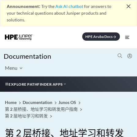
close
Announcement:
Try the
Ask AI chatbot
for answers to
your technical questions about Juniper products and
solutions.
HPE Aruba Docs
arrow_forward
Documentation
Menu
EXPLORE PATHFINDER APPS
Home
Documentation
Junos OS
第 2 层桥接、地址学习和转发用户指南
第 2 层地址学习和转发
第 2 层桥接、地址学习和转发