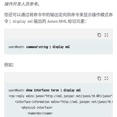
操作开发人员参考
。
您还可以通过将命令中的输出定向到命令来显示操作模式命
令
输出的 Junos XML 标记元素：
| display xml
content_copy
zoom_out_map
user@host> 
command-string
 | display xml
例如：
content_copy
zoom_out_map
user@host> 
show interfaces terse | display xml
<rpc-reply xmlns:junos="http://xml.juniper.net/junos/10.0R1/junos">

    <interface-information xmlns="http://xml.juniper.net/junos/10.0RI
        <physical-interface>

            <name>dsc</name>
