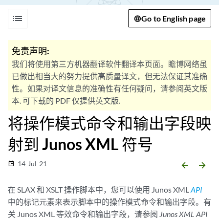
list
Go to English page
免责声明:
我们将使用第三方机器翻译软件翻译本页面。瞻博网络虽
已做出相当大的努力提供高质量译文，但无法保证其准确
性。如果对译文信息的准确性有任何疑问，请参阅英文版
本. 可下载的 PDF 仅提供英文版.
将操作模式命令和输出字段映
射到 Junos XML 符号
14-Jul-21
date_range
arrow_backward
arrow_forward
在 SLAX 和 XSLT 操作脚本中，您可以使用 Junos XML
API
中的标记元素来表示脚本中的操作模式命令和输出字段。有
关 Junos XML 等效命令和输出字段，请参阅
Junos XML API