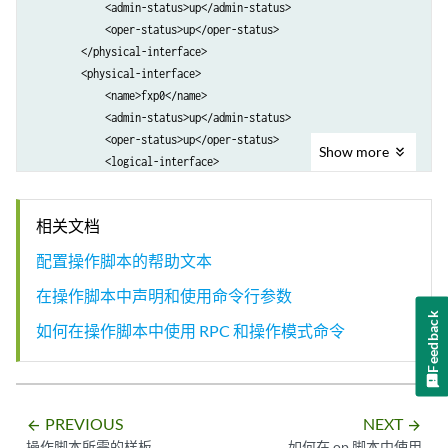
            <admin-status>up</admin-status>

            <oper-status>up</oper-status>

        </physical-interface>

        <physical-interface>

            <name>fxp0</name>

            <admin-status>up</admin-status>

            <oper-status>up</oper-status>

Show
more
            <logical-interface>

                <name>fxp0.0</name>

                <admin-status>up</admin-status>

相关文档
                <oper-status>up</oper-status>

                ...
配置操作脚本的帮助文本
在操作脚本中声明和使用命令行参数
Feedback
如何在操作脚本中使用 RPC 和操作模式命令
PREVIOUS
NEXT
arrow_backward
arrow_forward
操作脚本所需的样板
如何在 op 脚本中使用