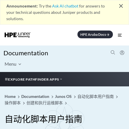
close
Announcement:
Try the
Ask AI chatbot
for answers to
your technical questions about Juniper products and
solutions.
HPE Aruba Docs
arrow_forward
Documentation
Menu
EXPLORE PATHFINDER APPS
Home
Documentation
Junos OS
自动化脚本用户指南
操作脚本
创建和执行运维脚本
自动化脚本用户指南