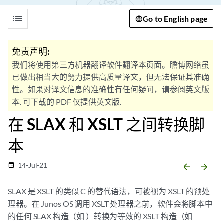
list
Go to English page
免责声明:
我们将使用第三方机器翻译软件翻译本页面。瞻博网络虽
已做出相当大的努力提供高质量译文，但无法保证其准确
性。如果对译文信息的准确性有任何疑问，请参阅英文版
本. 可下载的 PDF 仅提供英文版.
在 SLAX 和 XSLT 之间转换脚
本
14-Jul-21
date_range
arrow_backward
arrow_forward
SLAX 是 XSLT 的类似 C 的替代语法，可被视为 XSLT 的预处
理器。在 Junos OS 调用 XSLT 处理器之前，软件会将脚本中
的任何 SLAX 构造（如 ）转换为等效的 XSLT 构造（如