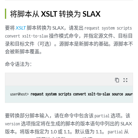
将脚本从 XSLT 转换为 SLAX
要将
XSLT
脚本转换为 SLAX，请发出
request system scripts
操作模式命令，并指定源文件、目标目
convert xslt-to-slax
录和目标文件（可选）。源脚本是新脚本的基础。源脚本不
会被新脚本覆盖。
命令语法为：
content_copy
zoom_out_map
user@host> 
request system scripts convert xslt-to-slax source 
source/
要转换部分脚本输入，请在命令中包含该
选项。该
partial
选项指定将在生成的脚本的版本语句中列出的 SLAX
version
版本。将版本指定为 1.0 或 1.1。默认值为 1.1。
从
partial