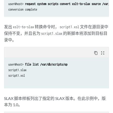
user@host> 
request system scripts convert xslt-to-slax source /var/db
conversion complete
发出
转换命令时，
文件在源目录中
xslt-to-slax
script1.xsl
保持不变，并且名为
的新脚本将添加到目标目
script1.slax
录中。
content_copy
zoom_out_map
user@host> 
file list /var/db/scripts/op
script1.slax

script1.xsl

SLAX 脚本样板列出了指定的 SLAX 版本。在此示例中，版
本为 1.0。