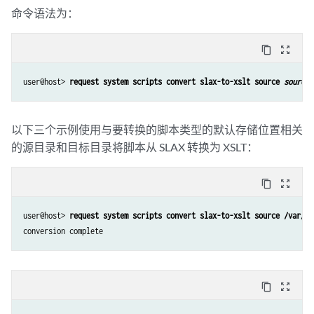
命令语法为：
content_copy
zoom_out_map
user@host> 
request system scripts convert slax-to-xslt source 
source/
以下三个示例使用与要转换的脚本类型的默认存储位置相关
的源目录和目标目录将脚本从 SLAX 转换为 XSLT：
content_copy
zoom_out_map
user@host> 
request system scripts convert slax-to-xslt source /var/db
conversion complete
content_copy
zoom_out_map