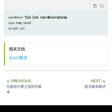
content_copy
zoom_out_map
user@host> 
file list /var/db/scripts/op
slax-temp.Vosnd

相关文档
SLAX 概述
PREVIOUS
NEXT
arrow_backward
arrow_forward
在路由引擎之间同步脚
提交脚本概述
本