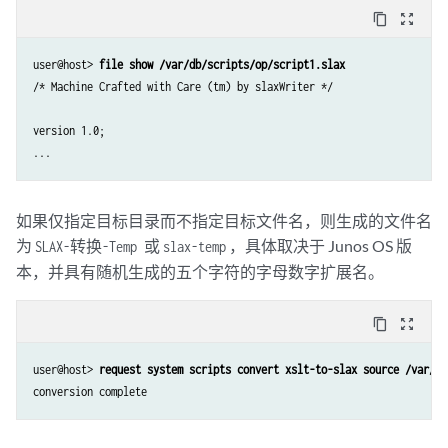
content_copy
zoom_out_map
user@host> 
file show /var/db/scripts/op/script1.slax
/* Machine Crafted with Care (tm) by slaxWriter */

version 1.0;

...
如果仅指定目标目录而不指定目标文件名，则生成的文件名
为
，具体取决于 Junos OS 版
SLAX-转换-Temp 或
slax-temp
本，并具有随机生成的五个字符的字母数字扩展名。
content_copy
zoom_out_map
user@host> 
request system scripts convert xslt-to-slax source /var/db
conversion complete