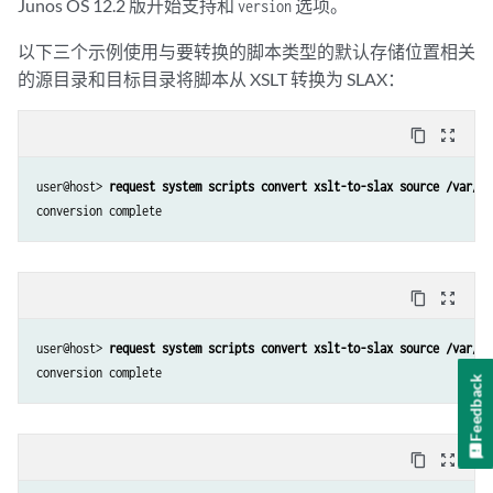
Junos OS 12.2 版开始支持和
选项。
version
以下三个示例使用与要转换的脚本类型的默认存储位置相关
的源目录和目标目录将脚本从 XSLT 转换为 SLAX：
content_copy
zoom_out_map
user@host> 
request system scripts convert xslt-to-slax source /var/db
conversion complete
content_copy
zoom_out_map
user@host> 
request system scripts convert xslt-to-slax source /var/db
conversion complete
Feedback
content_copy
zoom_out_map