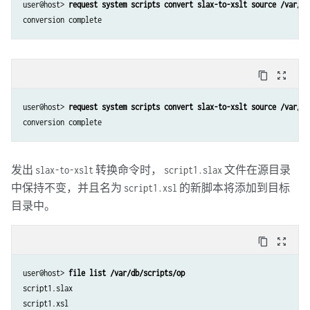
user@host> 
request system scripts convert slax-to-xslt source /var/db
conversion complete
content_copy
zoom_out_map
user@host> 
request system scripts convert slax-to-xslt source /var/db
conversion complete
发出
转换命令时，
文件在源目录
slax-to-xslt
script1.slax
中保持不变，并且名为
的新脚本将添加到目标
script1.xsl
目录中。
content_copy
zoom_out_map
user@host> 
file list /var/db/scripts/op
script1.slax

script1.xsl
