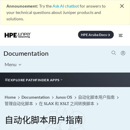
close
Announcement:
Try the
Ask AI chatbot
for answers to
your technical questions about Juniper products and
solutions.
HPE Aruba Docs
arrow_forward
Documentation
Menu
EXPLORE PATHFINDER APPS
Home
Documentation
Junos OS
自动化脚本用户指南
管理自动化脚本
在 SLAX 和 XSLT 之间转换脚本
自动化脚本用户指南