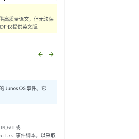
供高质量译文，但无法保
F 仅提供英文版.
arrow_backward
arrow_forward
Junos OS 事件。它
或
GIN_FAIL
事件脚本，以采取
il.xsl