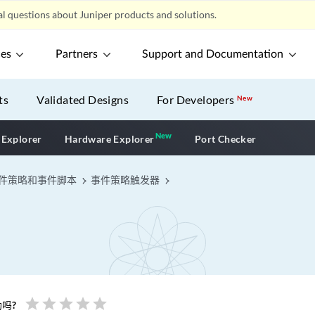
l questions about Juniper products and solutions.
ces
Partners
Support and Documentation
ts
Validated Designs
For Developers
New
New
New application
 Explorer
Hardware Explorer
Port Checker
件策略和事件脚本
事件策略触发器
star
star
star
star
star
吗?