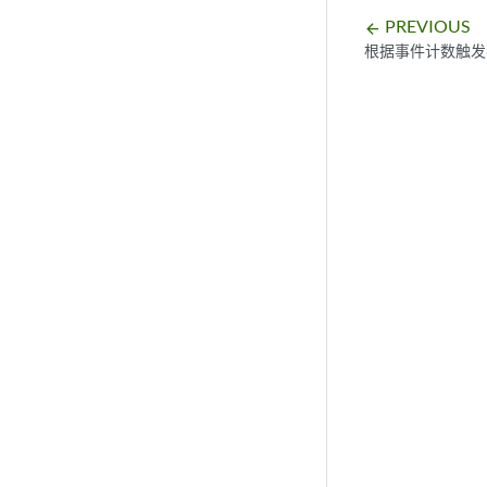
PREVIOUS
arrow_backward
根据事件计数触发