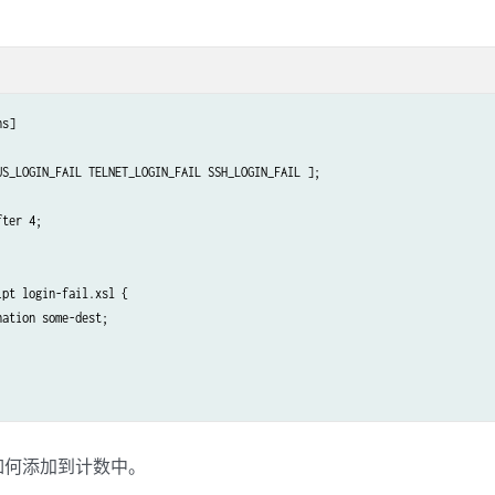
s]

US_LOGIN_FAIL TELNET_LOGIN_FAIL SSH_LOGIN_FAIL ];

ter 4;

pt login-fail.xsl {

ation some-dest;

如何添加到计数中。