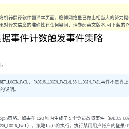
方机器翻译软件翻译本页面。瞻博网络虽已做出相当大的努力提
对译文信息的准确性有任何疑问，请参阅英文版本. 可下载的 PD
根据事件计数触发事件策略
例。
、
和
事件不是真正的 
NET_LOGIN_FAIL
RADIUS_LOGIN_FAIL
SSH_LOGIN_FAIL
例的说明。
策略。如果在 120 秒内生成了 5 个登录故障事件（
ogin
RADIUS_LO
），策略
将执行。执行禁用用户帐户的
SSH_LOGIN_FAIL
login
登录-fa