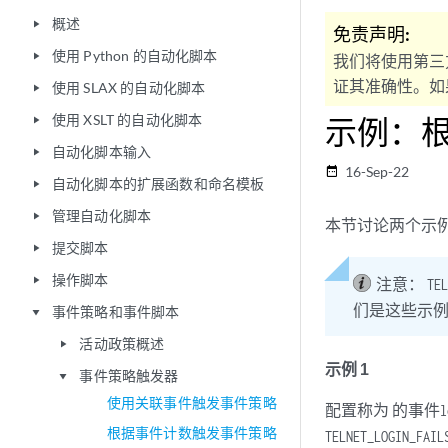
概述
play_arrow
免责声明:
使用 Python 的自动化脚本
play_arrow
我们将使用第三
证其准确性。如果
使用 SLAX 的自动化脚本
play_arrow
使用 XSLT 的自动化脚本
示例：
play_arrow
自动化脚本输入
play_arrow
16-Sep-22
date_range
自动化脚本的扩展函数和命名模板
play_arrow
管理自动化脚本
play_arrow
本节讨论两个示
提交脚本
play_arrow
操作脚本
play_arrow
注意：
TEL
们是这些示
事件策略和事件脚本
play_arrow
活动政策概述
play_arrow
示例 1
事件策略触发器
play_arrow
使用关联事件触发事件策略
配置称为 的事件
l
根据事件计数触发事件策略
TELNET_LOGIN_FAIL