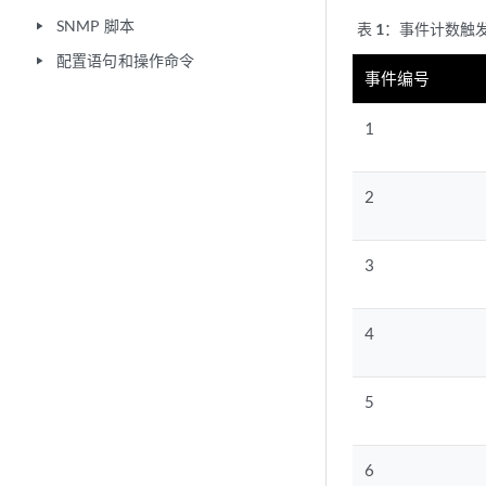
SNMP 脚本
play_arrow
表 1：
事件计数触
配置语句和操作命令
play_arrow
事件编号
1
2
3
4
5
6