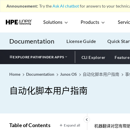
Announcement:
Try the
Ask AI chatbot
for answers to your technica
Solutions
Products
Servi
Documentation
License Guide
Quick Star
EXPLORE PATHFINDER APPS
CLI Explorer
Feature
Home
Documentation
Junos OS
自动化脚本用户指南
事
自动化脚本用户指南
keyboard_arrow_left
Table of Contents
Expand all
机器翻译对您有帮助