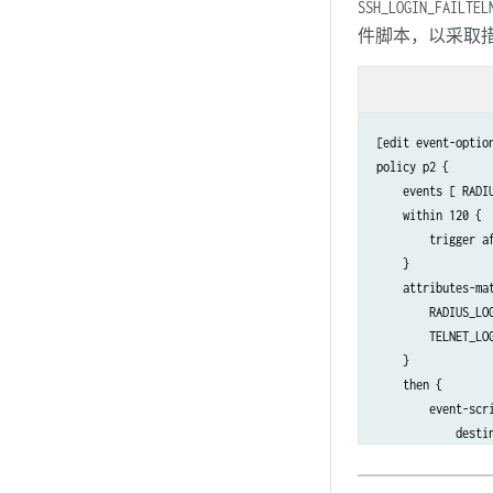
SSH_LOGIN_FAIL
TEL
件脚本，以采取
[edit event-option
policy p2 {

    events [ RADI
    within 120 {

        trigger af
    }

    attributes-mat
        RADIUS_LOG
        TELNET_LOG
    }

    then {

        event-scri
            destin
        }

    }
