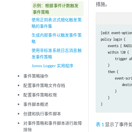
措施。
示例：根据事件计数触发
事件策略
使用正则表达式细化触发策
略的事件集
[edit event-option
生成内部事件以触发事件策
policy login {

略
    events [ RADI
使用非标准系统日志消息触
    within 120 {

发事件策略
        trigger af
Junos Logger 实用程序
    }

    then {

事件策略操作
play_arrow
        event-scri
            destin
配置事件策略文件存档
play_arrow
        }

配置事件策略权限
play_arrow
    }

事件脚本概述
play_arrow
创建和执行事件脚本
play_arrow
对事件策略和事件脚本进行故障
play_arrow
表 1
显示了事件
排除