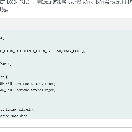
），则
该策略
将执行。执行禁
用用
NET_LOGIN_FAIL
login
roger
roger
措施。
s]

US_LOGIN_FAIL TELNET_LOGIN_FAIL SSH_LOGIN_FAIL ];

ter 4;

ch {

IN_FAIL.username matches roger;

IN_FAIL.username matches roger;

pt login-fail.xsl {

ation some-dest;
