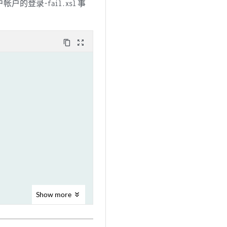
户帐户的
事
登录-fail.xsl
content_copy
zoom_out_map
Show
more