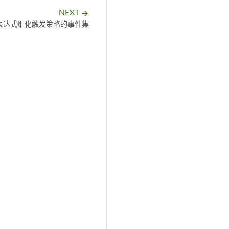
NEXT
arrow_forward
表达式细化触发策略的事件集