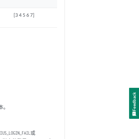
[3 4 5 6 7]
Feedback
本。
或
IUS_LOGIN_FAIL