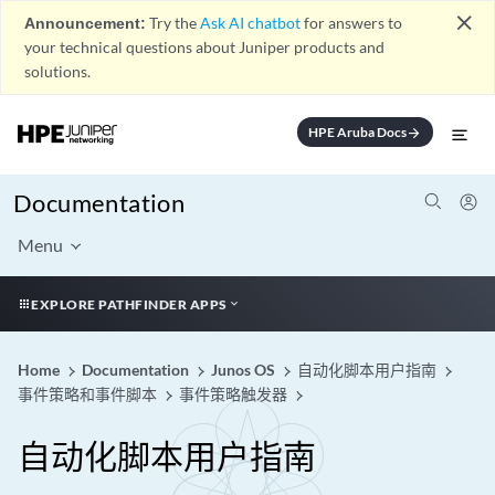
close
Announcement:
Try the
Ask AI chatbot
for answers to
your technical questions about Juniper products and
solutions.
HPE Aruba Docs
arrow_forward
Documentation
Menu
EXPLORE PATHFINDER APPS
Home
Documentation
Junos OS
自动化脚本用户指南
事件策略和事件脚本
事件策略触发器
自动化脚本用户指南