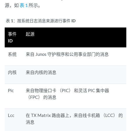
源，如
表 1
所示。
表 1：
按系统日志消息来源进行事件 ID
事件
起源
ID
系统
来自 Junos 守护程序和公用事业部门的消息
内核
来自内核的消息
Pic
来自物理接口卡 （PIC） 和灵活 PIC 集中器
（FPC） 的消息
Lcc
在 TX Matrix 路由器上，来自线卡机箱 （LCC） 的
消息