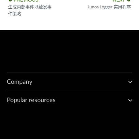
arrow_backward
arrow_forward
生成内部事件以触发事
Junos Logger 实用程序
件策略
Company
Popular resources