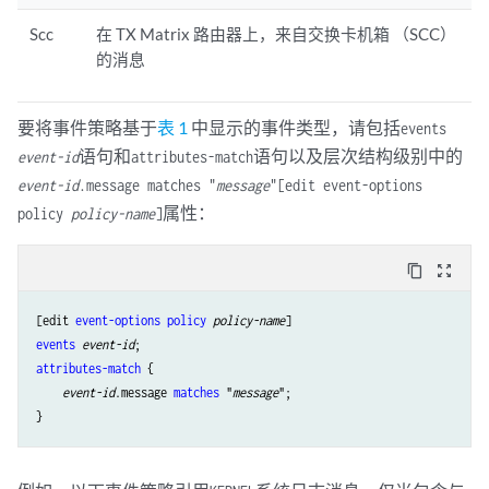
Scc
在 TX Matrix 路由器上，来自交换卡机箱 （SCC）
的消息
要将事件策略基于
表 1
中显示的事件类型，请包括
events
语句和
语句以及层次结构级别中的
event-id
attributes-match
event-id
.message matches "
message
"
[edit event-options
属性：
policy
policy-name
]
content_copy
zoom_out_map
[edit 
event-options
policy
policy-name
events
event-id
attributes-match
 {

event-id
.message 
matches
 "
message
";
