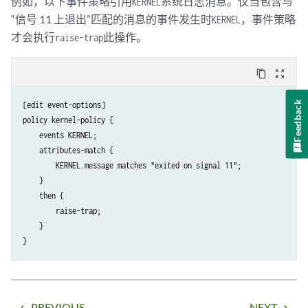
例如，以下事件策略引用
系统日志消息。仅当包含与
KERNEL
“信号 11 上退出”匹配的消息的事件发生时
，事件策略
KERNEL
才会执行
此操作。
raise-trap
content_copy
zoom_out_map
Feedback
[edit event-options]

policy kernel-policy {

    events KERNEL;

    attributes-match {

        KERNEL.message matches "exited on signal 11";

    }

    then {

        raise-trap;

    }

PREVIOUS
NEXT