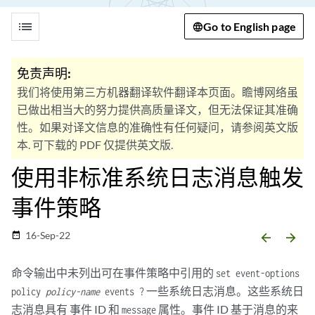
list
Go to English page
免责声明:
我们将使用第三方机器翻译软件翻译本页面。瞻博网络虽
已做出相当大的努力提供高质量译文，但无法保证其准确
性。如果对译文信息的准确性有任何疑问，请参阅英文版
本. 可下载的 PDF 仅提供英文版.
使用非标准系统日志消息触发
事件策略
16-Sep-22
date_range
arrow_backward
arrow_forward
命令输出中未列出可在事件策略中引用的
set event-options
一些系统日志消息。这些系统日
policy
policy-name
events ?
志消息具有
事件 ID
和
属性。事件 ID 基于消息的来
message