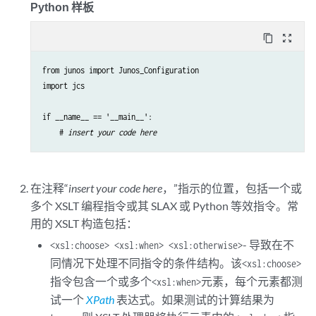
Python 样板
content_copy
zoom_out_map
from junos import Junos_Configuration

import jcs

if __name__ == '__main__':

    # 
insert your code here
在注释“
insert your code here
，”指示的位置，包括一个或
多个 XSLT 编程指令或其 SLAX 或 Python 等效指令。常
用的 XSLT 构造包括：
- 导致在不
<xsl:choose> <xsl:when> <xsl:otherwise>
同情况下处理不同指令的条件结构。该
<xsl:choose>
指令包含一个或多个
元素，每个元素都测
<xsl:when>
试一个
XPath
表达式。如果测试的计算结果为