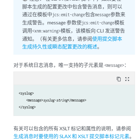
脚本生成的配置更改中包含警告消息，则可以
通过在模板中
包含
参数来
jcs:emit-change
message
生成警告。message 参数使
模板
jcs:emit-change
调用
模板，该模板向 CLI 发送警告
<xnm:warning>
通知。（有关更多信息，请参阅
使用提交脚本
生成持久性或瞬态配置更改的概述
。
对于系统日志消息，唯一支持的子元素是
：
<message>
content_copy
zoom_out_map
<syslog>

    <message>
syslog-string
</message>

</syslog>
有关可以包含的所有 XSLT 标记和属性的说明，请参阅
生成消息时要使用的 SLAX 和 XSLT 提交脚本标记元素
。