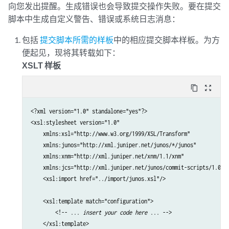
向您发出提醒。生成错误也会导致提交操作失败。要在提交
脚本中生成自定义警告、错误或系统日志消息：
包括
提交脚本所需的样板
中的相应提交脚本样板。为方
便起见，现将其转载如下：
XSLT 样板
content_copy
zoom_out_map
<?xml version="1.0" standalone="yes"?>

<xsl:stylesheet version="1.0"

    xmlns:xsl="http://www.w3.org/1999/XSL/Transform" 

    xmlns:junos="http://xml.juniper.net/junos/*/junos" 

    xmlns:xnm="http://xml.juniper.net/xnm/1.1/xnm" 

    xmlns:jcs="http://xml.juniper.net/junos/commit-scripts/1.0">

    <xsl:import href="../import/junos.xsl"/>

    <xsl:template match="configuration">

        <!-- ... 
insert your code here
 ... -->

    </xsl:template>
