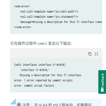
<xnm:error>

    <xsl:call-template name="jcs:edit-path"/>

    <xsl:call-template name="jcs:statement"/>

    <message>Missing a description for this T1 interface.</messag
</xnm:error>
它在操作过程中
发出以下输出：
commit
content_copy
zoom_out_map
[edit interfaces interface t1-0/0/0]

    'interface t1-0/0/0;'

    Missing a description for this T1 interface.

Feedback
error: 1 error reported by commit scripts

error: commit script failure
注意：
在 SLAX 和 XSLT 脚本中，如果要在