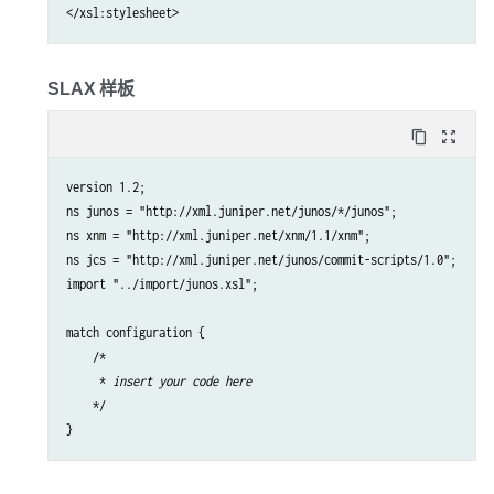
</xsl:stylesheet>
SLAX 样板
content_copy
zoom_out_map
version 1.2;

ns junos = "http://xml.juniper.net/junos/*/junos";

ns xnm = "http://xml.juniper.net/xnm/1.1/xnm";

ns jcs = "http://xml.juniper.net/junos/commit-scripts/1.0";

import "../import/junos.xsl";

match configuration {

    /*

     * 
insert your code here
    */

}