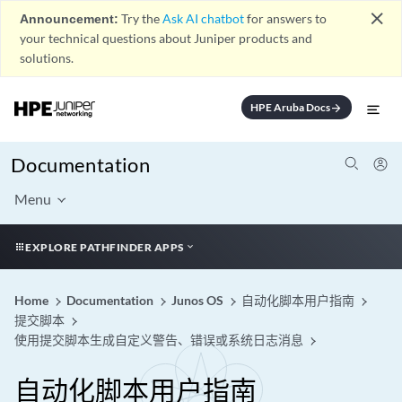
close
Announcement:
Try the
Ask AI chatbot
for answers to
your technical questions about Juniper products and
solutions.
HPE Aruba Docs
arrow_forward
Documentation
Menu
EXPLORE PATHFINDER APPS
Home
Documentation
Junos OS
自动化脚本用户指南
提交脚本
使用提交脚本生成自定义警告、错误或系统日志消息
自动化脚本用户指南