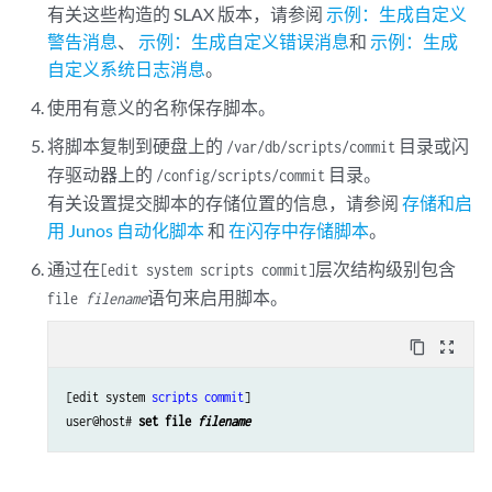
有关这些构造的 SLAX 版本，请参阅
示例：生成自定义
警告消息
、
示例：生成自定义错误消息
和
示例：生成
自定义系统日志消息
。
使用有意义的名称保存脚本。
将脚本复制到硬盘上的
目录或闪
/var/db/scripts/commit
存驱动器上的
目录。
/config/scripts/commit
有关设置提交脚本的存储位置的信息，请参阅
存储和启
用 Junos 自动化脚本
和
在闪存中存储脚本
。
通过在
层次结构级别包含
[edit system scripts commit]
语句来启用脚本。
file
filename
content_copy
zoom_out_map
[edit system 
scripts
commit
]

user@host# 
set file 
filename