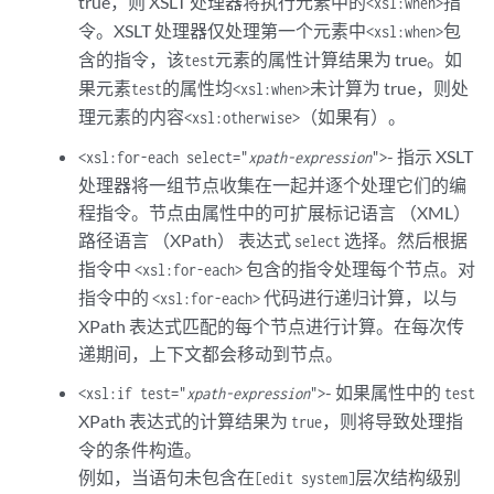
true，则 XSLT 处理器将执行元素中的
指
<xsl:when>
令。XSLT 处理器仅处理第一个元素中
包
<xsl:when>
含的指令，该
元素的属性计算结果为 true。如
test
果元素
的属性均
未计算为 true，则处
test
<xsl:when>
理元素的内容
（如果有）。
<xsl:otherwise>
- 指示 XSLT
<xsl:for-each select="
xpath-expression
">
处理器将一组节点收集在一起并逐个处理它们的编
程指令。节点由属性中的可扩展标记语言 （XML）
路径语言 （XPath） 表达式
选择。然后根据
select
指令中
包含的指令处理每个节点。对
<xsl:for-each>
指令中的
代码进行递归计算，以与
<xsl:for-each>
XPath 表达式匹配的每个节点进行计算。在每次传
递期间，上下文都会移动到节点。
- 如果属性中的
<xsl:if test="
xpath-expression
">
test
XPath 表达式的计算结果为
，则将导致处理指
true
令的条件构造。
例如，当语句未包含在
层次结构级别
[edit system]