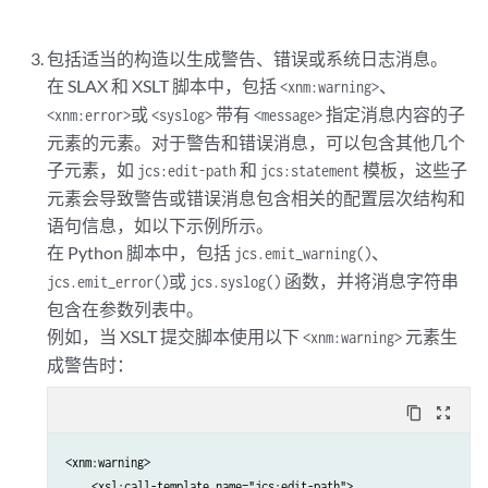
包括适当的构造以生成警告、错误或系统日志消息。
在 SLAX 和 XSLT 脚本中，包括
、
<xnm:warning>
或
带有
指定消息内容的子
<xnm:error>
<syslog>
<message>
元素的元素。对于警告和错误消息，可以包含其他几个
子元素，如
和
模板，这些子
jcs:edit-path
jcs:statement
元素会导致警告或错误消息包含相关的配置层次结构和
语句信息，如以下示例所示。
在 Python 脚本中，包括
、
jcs.emit_warning()
或
函数，并将消息字符串
jcs.emit_error()
jcs.syslog()
包含在参数列表中。
例如，当 XSLT 提交脚本使用以下
元素生
<xnm:warning>
成警告时：
content_copy
zoom_out_map
<xnm:warning>

    <xsl:call-template name="jcs:edit-path">
