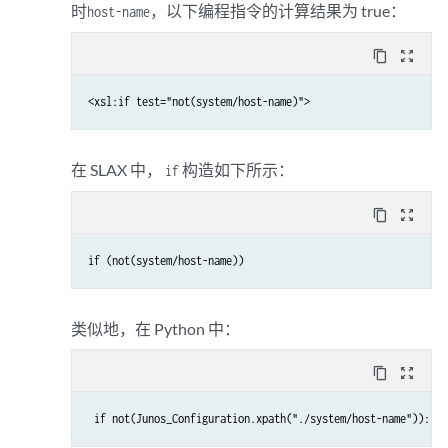
时
，以下编程指令的计算结果为 true：
host-name
content_copy
zoom_out_map
<xsl:if test="not(system/host-name)">
在 SLAX 中，
构造如下所示：
if
content_copy
zoom_out_map
if (not(system/host-name))
类似地，在 Python 中：
content_copy
zoom_out_map
 if not(Junos_Configuration.xpath("./system/host-name")):