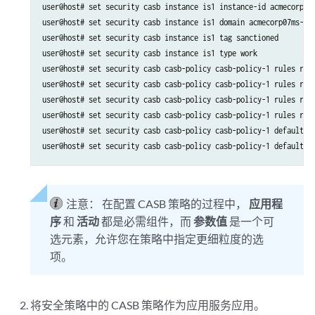
user@host# set security casb instance is1 instance-id acmecorp07

user@host# set security casb instance is1 domain acmecorp07ms-my.
user@host# set security casb instance is1 tag sanctioned

user@host# set security casb instance is1 type work

user@host# set security casb casb-policy casb-policy-1 rules rule
user@host# set security casb casb-policy casb-policy-1 rules rule
user@host# set security casb casb-policy casb-policy-1 rules rule
user@host# set security casb casb-policy casb-policy-1 rules rule
user@host# set security casb casb-policy casb-policy-1 default-ru
user@host# set security casb casb-policy casb-policy-1 default-r
注意：
在配置 CASB 策略的过程中，
应用程
序
和
活动
都是必需组件，而
参数值
是一个可
选元素，允许您在策略中指定更细粒度的选
项。
将安全策略中的 CASB 策略作为应用服务应用。