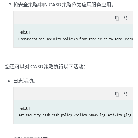
将安全策略中的 CASB 策略作为应用服务应用。
content_copy
zoom_out_map
[edit]

user@host# set security policies from-zone trust to-zone untrust
您还可以对 CASB 策略执行以下活动：
日志活动。
content_copy
zoom_out_map
[edit]

set security casb casb-policy <policy-name> log-activity [login 