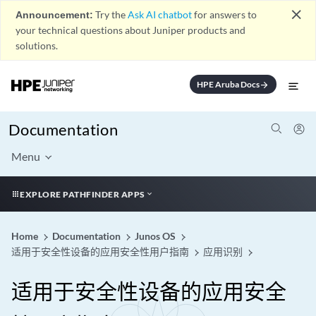
close
Announcement:
Try the
Ask AI chatbot
for answers to
your technical questions about Juniper products and
solutions.
HPE Aruba Docs
arrow_forward
Documentation
Menu
EXPLORE PATHFINDER APPS
Home
Documentation
Junos OS
适用于安全性设备的应用安全性用户指南
应用识别
适用于安全性设备的应用安全