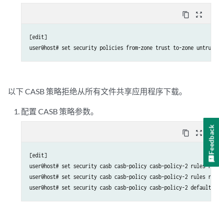
content_copy
zoom_out_map
[edit]

user@host# set security policies from-zone trust to-zone untrust
以下 CASB 策略拒绝从所有文件共享应用程序下载。
配置 CASB 策略参数。
Feedback
content_copy
zoom_out_map
[edit]

user@host# set security casb casb-policy casb-policy-2 rules rule
user@host# set security casb casb-policy casb-policy-2 rules rule
user@host# set security casb casb-policy casb-policy-2 default-r