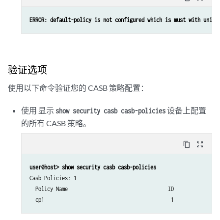
ERROR: default-policy is not configured which is must with unifi
验证选项
使用以下命令验证您的 CASB 策略配置：
使用 显示
设备上配置
show security casb casb-policies
的所有 CASB 策略。
content_copy
zoom_out_map
user@host> show security casb casb-policies
Casb Policies: 1

  Policy Name                                  ID
