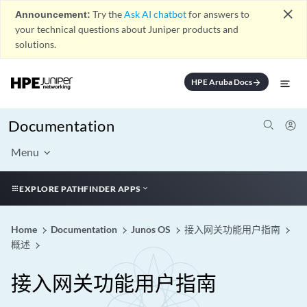
close
Announcement:
Try the
Ask AI chatbot
for answers to
your technical questions about Juniper products and
solutions.
HPE Aruba Docs
arrow_forward
Documentation
Menu
EXPLORE PATHFINDER APPS
Home
Documentation
Junos OS
接入网关功能用户指南
概述
接入网关功能用户指南