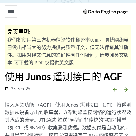
list
Go to English page
免责声明:
我们将使用第三方机器翻译软件翻译本页面。瞻博网络虽
已做出相当大的努力提供高质量译文，但无法保证其准确
性。如果对译文信息的准确性有任何疑问，请参阅英文版
本. 可下载的 PDF 仅提供英文版.
使用 Junos 遥测接口的 AGF
25-Sep-25
date_range
arrow_backward
arrow_forward
接入网关功能 （AGF） 使用 Junos 遥测接口 （JTI） 将遥测
数据从设备导出到收集器，以帮助您监控网络的运行状况及
其承载的流量。JTI 通过“推送”模型而非传统的“拉取”模型
（如 CLI 或 SNMP）收集遥测数据。数据交付是自动化的，
并且是实时进行的。您可以使用特定于 AGF 的传感器来收