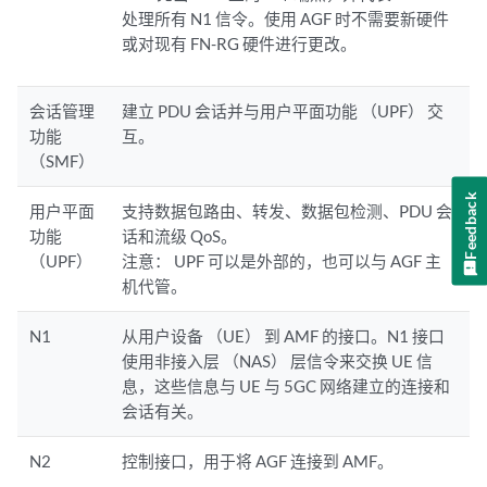
处理所有 N1 信令。使用 AGF 时不需要新硬件
或对现有 FN-RG 硬件进行更改。
会话管理
建立 PDU 会话并与用户平面功能 （UPF） 交
功能
互。
（SMF）
Feedback
用户平面
支持数据包路由、转发、数据包检测、PDU 会
功能
话和流级 QoS。
（UPF）
注意：
UPF 可以是外部的，也可以与 AGF 主
机代管。
N1
从用户设备 （UE） 到 AMF 的接口。N1 接口
使用非接入层 （NAS） 层信令来交换 UE 信
息，这些信息与 UE 与 5GC 网络建立的连接和
会话有关。
N2
控制接口，用于将 AGF 连接到 AMF。