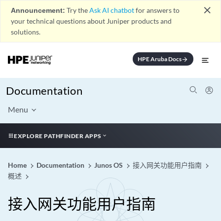
close
Announcement:
Try the
Ask AI chatbot
for answers to
your technical questions about Juniper products and
solutions.
HPE Aruba Docs
arrow_forward
Documentation
Menu
EXPLORE PATHFINDER APPS
Home
Documentation
Junos OS
接入网关功能用户指南
概述
接入网关功能用户指南